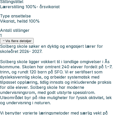
Stillingstittel
Lærerstilling 100%- årsvikariat
Type ansettelse
Vikariat, heltid 100%
Antall stillinger
1
Vis flere detaljer
Solberg skole søker en dyktig og engasjert lærer for
skoleåret 2026- 2027.
Solberg skole ligger vakkert til i landlige omgivelser i Ås
kommune. Skolen har omtrent 240 elever fordelt på 1.–7.
trinn, og rundt 120 barn på SFO. Vi er sertifisert som
dysleksivennlig skole, og arbeider systematisk med
tilpasset opplæring, tidlig innsats og inkluderende praksis
for alle elever. Solberg skole har moderne
undervisningsrom, med godt utstyrte spesialrom.
Uteområdet byr på rike muligheter for fysisk aktivitet, lek
og undervisning i naturen.
Vi benytter varierte læringsmetoder med særlig vekt på