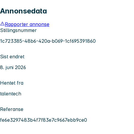
Annonsedata
Rapporter annonse
Stillingsnummer
1c723385-48b6-420a-b069-1cf695391860
Sist endret
8. juni 2026
Hentet fra
talentech
Referanse
fe6e3297483b4f7f83e7c9667ebb9ce0