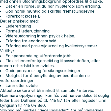
med annen utdanningsbakgrunn oppfordres til å søke.
Det er en fordel at du har miljøterapi som erfaring.
God norsk muntlig og skriftlig fremstillingsevne
Førerkort klasse B
Det er ønskelig med:
Ledererfaring
Formell lederutdanning
Videreutdanning innen psykisk helse.
Erfaring fra endringsarbeid
Erfaring med pasientjournal og kvalitetssystemer.
Vi tilbyr:
En spennende og utfordrende jobb
Flexitid innenfor kjernetid og tilpasset driften, eller
annen arbeidstid kan avtales.
Gode pensjons- og forsikringsordninger
Mulighet for å benytte deg av bedriftsinterne
velferdsordninger
Lønn etter avtale
Aktuelle søkere vil bli innkalt til samtale / intervju.
Nærmere opplysninger kan fås ved henvendelse til daglig
leder Elise Dalheim på tlf. 416 87 134 eller fagleder Linn
Lyngseth tlf 416 04 860.
Søknad må merkes "avdelingsleder". CV må vedlegges