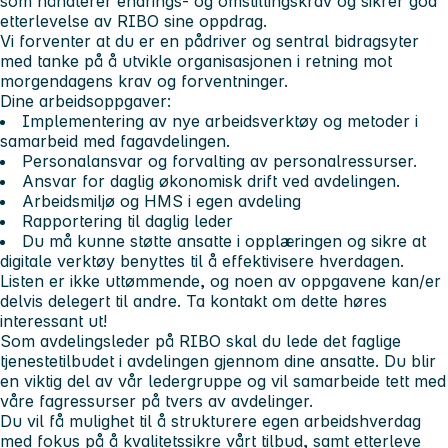
som håndterer endrings- og omstillingskrav og sikrer god
etterlevelse av RIBO sine oppdrag.
Vi forventer at du er en pådriver og sentral bidragsyter
med tanke på å utvikle organisasjonen i retning mot
morgendagens krav og forventninger.
Dine arbeidsoppgaver:
Implementering av nye arbeidsverktøy og metoder i
samarbeid med fagavdelingen.
Personalansvar og forvalting av personalressurser.
Ansvar for daglig økonomisk drift ved avdelingen.
Arbeidsmiljø og HMS i egen avdeling
Rapportering til daglig leder
Du må kunne støtte ansatte i opplæringen og sikre at
digitale verktøy benyttes til å effektivisere hverdagen.
Listen er ikke uttømmende, og noen av oppgavene kan/er
delvis delegert til andre. Ta kontakt om dette høres
interessant ut!
Som avdelingsleder på RIBO skal du lede det faglige
tjenestetilbudet i avdelingen gjennom dine ansatte. Du blir
en viktig del av vår ledergruppe og vil samarbeide tett med
våre fagressurser på tvers av avdelinger.
Du vil få mulighet til å strukturere egen arbeidshverdag
med fokus på å kvalitetssikre vårt tilbud, samt etterleve