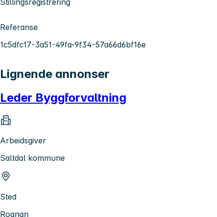
Stillingsregistrering
Referanse
1c5dfc17-3a51-49fa-9f34-57a66d6bf16e
Lignende annonser
Leder Byggforvaltning
Arbeidsgiver
Saltdal kommune
Sted
Rognan