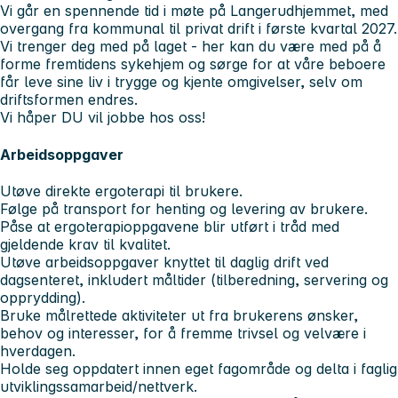
Vi går en spennende tid i møte på Langerudhjemmet, med
overgang fra kommunal til privat drift i første kvartal 2027.
Vi trenger deg med på laget - her kan du være med på å
forme fremtidens sykehjem og sørge for at våre beboere
får leve sine liv i trygge og kjente omgivelser, selv om
driftsformen endres.
Vi håper DU vil jobbe hos oss!
Arbeidsoppgaver
Utøve direkte ergoterapi til brukere.
Følge på transport for henting og levering av brukere.
Påse at ergoterapioppgavene blir utført i tråd med
gjeldende krav til kvalitet.
Utøve arbeidsoppgaver knyttet til daglig drift ved
dagsenteret, inkludert måltider (tilberedning, servering og
opprydding).
Bruke målrettede aktiviteter ut fra brukerens ønsker,
behov og interesser, for å fremme trivsel og velvære i
hverdagen.
Holde seg oppdatert innen eget fagområde og delta i faglig
utviklingssamarbeid/nettverk.