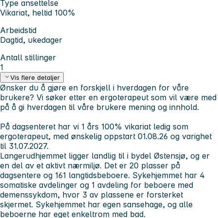
Type ansettelse
Vikariat, heltid 100%
Arbeidstid
Dagtid, ukedager
Antall stillinger
1
Vis flere detaljer
Ønsker du å gjøre en forskjell i hverdagen for våre
brukere?
Vi søker etter en ergoterapeut som vil være med
på å gi hverdagen til våre brukere mening og innhold.
På dagsenteret har vi 1 års 100% vikariat ledig som
ergoterapeut, med ønskelig oppstart 01.08.26 og varighet
til 31.07.2027.
Langerudhjemmet ligger landlig til i bydel Østensjø, og er
en del av et aktivt nærmiljø. Det er 20 plasser på
dagsentere og 161 langtidsbeboere. Sykehjemmet har 4
somatiske avdelinger og 1 avdeling for beboere med
demenssykdom, hvor 3 av plassene er forsterket
skjermet. Sykehjemmet har egen sansehage, og alle
beboerne har eget enkeltrom med bad.