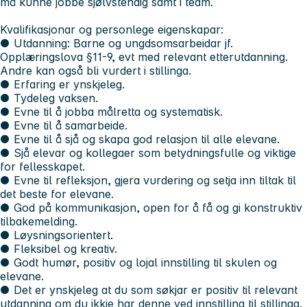
må kunne jobbe sjølvstendig samt i team.
Kvalifikasjonar og personlege eigenskapar:
● Utdanning: Barne og ungdsomsarbeidar jf.
Opplæringslova §11-9, evt med relevant etterutdanning.
Andre kan også bli vurdert i stillinga.
● Erfaring er ynskjeleg.
● Tydeleg vaksen.
● Evne til å jobba målretta og systematisk.
● Evne til å samarbeide.
● Evne til å sjå og skapa god relasjon til alle elevane.
● Sjå elevar og kollegaer som betydningsfulle og viktige
for fellesskapet.
● Evne til refleksjon, gjera vurdering og setja inn tiltak til
det beste for elevane.
● God på kommunikasjon, open for å få og gi konstruktiv
tilbakemelding.
● Løysningsorientert.
● Fleksibel og kreativ.
● Godt humør, positiv og lojal innstilling til skulen og
elevane.
● Det er ynskjeleg at du som søkjar er positiv til relevant
utdanning om du ikkje har denne ved innstilling til stillinga.