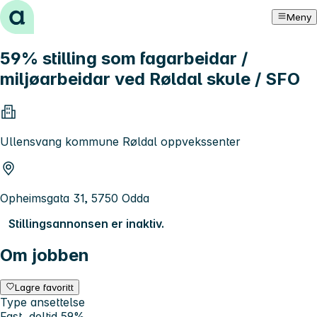
Hopp til innhold
Meny
59% stilling som fagarbeidar /
miljøarbeidar ved Røldal skule / SFO
Ullensvang kommune Røldal oppvekssenter
Opheimsgata 31, 5750 Odda
Stillingsannonsen er inaktiv.
Om jobben
Lagre favoritt
Type ansettelse
Fast, deltid 59%