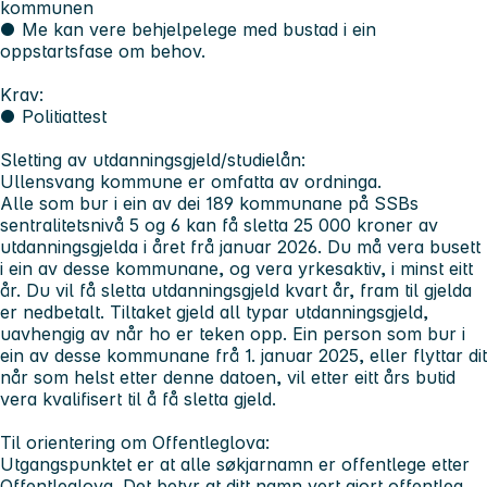
kommunen
● Me kan vere behjelpelege med bustad i ein
oppstartsfase om behov.
Krav:
● Politiattest
Sletting av utdanningsgjeld/studielån:
Ullensvang kommune er omfatta av ordninga.
Alle som bur i ein av dei 189 kommunane på SSBs
sentralitetsnivå 5 og 6 kan få sletta 25 000 kroner av
utdanningsgjelda i året frå januar 2026. Du må vera busett
i ein av desse kommunane, og vera yrkesaktiv, i minst eitt
år. Du vil få sletta utdanningsgjeld kvart år, fram til gjelda
er nedbetalt. Tiltaket gjeld all typar utdanningsgjeld,
uavhengig av når ho er teken opp. Ein person som bur i
ein av desse kommunane frå 1. januar 2025, eller flyttar dit
når som helst etter denne datoen, vil etter eitt års butid
vera kvalifisert til å få sletta gjeld.
Til orientering om Offentleglova:
Utgangspunktet er at alle søkjarnamn er offentlege etter
Offentleglova. Det betyr at ditt namn vert gjort offentleg