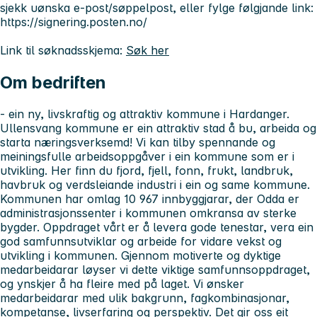
sjekk uønska e-post/søppelpost, eller fylge følgjande link:
https://signering.posten.no/
Link til søknadsskjema:
Søk her
Om bedriften
- ein ny, livskraftig og attraktiv kommune i Hardanger.
Ullensvang kommune er ein attraktiv stad å bu, arbeida og
starta næringsverksemd! Vi kan tilby spennande og
meiningsfulle arbeidsoppgåver i ein kommune som er i
utvikling. Her finn du fjord, fjell, fonn, frukt, landbruk,
havbruk og verdsleiande industri i ein og same kommune.
Kommunen har omlag 10 967 innbyggjarar, der Odda er
administrasjonssenter i kommunen omkransa av sterke
bygder. Oppdraget vårt er å levera gode tenestar, vera ein
god samfunnsutviklar og arbeide for vidare vekst og
utvikling i kommunen. Gjennom motiverte og dyktige
medarbeidarar løyser vi dette viktige samfunnsoppdraget,
og ynskjer å ha fleire med på laget. Vi ønsker
medarbeidarar med ulik bakgrunn, fagkombinasjonar,
kompetanse, livserfaring og perspektiv. Det gir oss eit