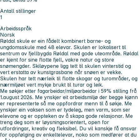
Antall stillinger
1
Arbeidsspråk
Norsk
Røldal skule er ein fådelt kombinert barne- og
ungdomsskule med 48 elevar. Skulen er lokalisert til
sentrum av fjellbygda Røldal med gode uteområde. Røldal
er kjent for sine flotte fjell, vakre natur og store
snømengder. Skiløypene ligg tett til skulen vinterstid og
vert erstatta av kunstgrasbane når snøen er vekke.
Skulen har tett nærleik til flotte skogar og turområder, og
nærmiljøet vert mykje brukt til turar og leik.
Me søkjer etter fagarbeidar/miljøarbeidar i 59% stilling frå
1.august 2026. Me ynskjer eit arbeidsmiljø der begge kjønn
er representerte så me oppfordrar menn til å søkje. Me
ynskjer ein vaksen som er tydeleg, men varm, som ser
elevane og er oppteken av å skapa gode relasjonar. Me
treng deg som er løysningsorientert, open for
utfordringar, kreativ og fleksibel. Du vil kanskje få ansvar
for oppfølging av enkeltelevar, noko som medfører at du