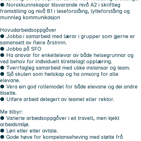
● Norskkunnskapar tilsvarande nivå A2 i skriftleg
framstilling og nivå B1 i leseforståing, lytteforståing og
munnleg kommunikasjon
Hovudarbeidsoppgåver
● Jobba i samarbeid med lærar i grupper som gjerne er
samansett av fleire årstrinn.
● Jobba på SFO
● Ha ansvar for enkeltelevar av både helsegrunnar og
ved behov for individuelt tilrettelagt opplæring.
● Tverrfagleg samarbeid med ulike instansar og team.
● Sjå skulen som heilskap og ha omsorg for alle
elevane.
● Vera ein god rollemodel for både elevane og dei andre
tilsette.
● Utføre arbeid delegert av teamet eller rektor.
Me tilbyr:
● Varierte arbeidsoppgåver i eit travelt, men kjekt
arbeidsmiljø.
● Løn etter etter avtale.
● Gode høve for kompetanseheving med støtte frå