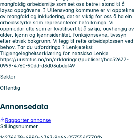
mangfaldig arbeidsmiljø som set oss betre i stand til å
løysa oppgåvene. I Ullensvang kommune er vi opptekne
av mangfald og inkludering, det er viktig for oss å ha ein
arbeidsstyrke som representerer befolkninga. Vi
oppmodar alle som er kvalifisert til å søkja, uavhengig av
alder, kjønn og kjønnsidentitet, funksjonsevne, livssyn
eller etnisk bakgrunn. Vi legg til rette arbeidsplassen ved
behov. Tar du utfordringa ? Lenkjetekst
Tilgjengelegheitserklæring for nettsidsa Lenkje
https://uustatus.no/nn/erklaringer/publisert/bac52677-
0999-4760-90dd-d3d03abdaf49
Sektor
Offentlig
Annonsedata
Rapporter annonse
Stillingsnummer
1c236438-4880-4363-8a64-257554f770fb