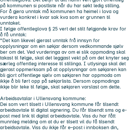
på kommunen si postliste når du har søkt ledig stilling.
For å gjera unntak må kommunen ha heimel i lova og
vurdera konkret i kvar sak kva som er grunnen til
unntaket.
I følgje offentleglova § 25 vert det stilt følgjande krav for
å få unntak:
"Det kan likevel gjerast unntak frå innsyn for
opplysningar om ein søkjar dersom vedkommande sjølv
ber om det. Ved vurderinga av om ei slik oppmoding skal
takast til følgje, skal det leggjast vekt på om det knyter seg
særleg offentleg interesse til stillinga. I utlysinga skal det
gjerast oppmerksam på at opplysningar om søkjaren kan
bli gjort offentlege sjølv om søkjaren har oppmoda om
ikkje å bli ført opp på søkjarlista. Dersom oppmodinga
ikkje blir teke til følgje, skal søkjaren varslast om dette.
Arbeidsavtalar i Ullensvang kommune:
Dei som vert tilsett i Ullensvang kommune får tilsendt
arbeidsavtale til digital signering. Du får tilsendt sms og e-
post med link til digital arbeidsavtale. Viss du har fått
munnleg melding om at du er tilsett vil du få tilsendt
arbeidsavtale. Viss du ikkje får e–post i innboksen din,