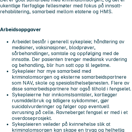
ukentlige flerfaglige fellesmøter med fokus på innsatt-
rehabilitering, samarbeid mellom etatene og HMS.
Arbeidsoppgaver
Arbeidet består i generell sykepleie; håndtering av
medisiner, vaksinasjoner, blodprøver,
sårbehandlinger, samtale og oppfølging med de
innsatte. Der pasienten trenger medisinsk vurdering
og behandling, blir hun satt opp til legetime.
Sykepleier har mye samarbeid med
kriminalomsorgen og eksterne samarbeidspartnere
som NAV, skole og spesialisthelsetjenesten. Flere av
disse samarbeidspartnere har også tilhold i fengselet.
Sykepleierne har innkomstsamtaler, kartlegger
rusmiddelbruk og tidligere sykdommer, gjør
suicidalvurderinger og følger opp eventuell
avrusning på celle. Ravneberget fengsel er med i et
overdoseprosjekt.
Sykepleieren veileder på kvinnehelse slik at
kriminalomsorgen kan skape en trygg og helhetlig