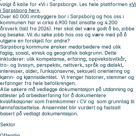
valgt å kalle for «Vi i Sarpsborg». Les hele plattformen
«Vi
i Sarpsborg her».
Over 60 000 innbyggere bor i Sarpsborg og hos oss i
kommunen har vi cirka 6.900 fast ansatte og 4.200
årsverk (tall fra 2026). Her skal det være godt å bo, jobbe
og besøke. Vil du søke jobb hos oss og være med på å
utgjøre en forskjell for andre?
Sarpsborg kommune ønsker medarbeidere med ulik
faglig, sosial, etnisk og geografisk bakgrunn. Dette
inkluderer: ulik kompetanse, erfaring, oppvekstsvilkår,
tro- og livssyn, perspektiv, nettverk, språk og dialekt,
interesser, alder, funksjonsevne, seksuell orientering og
kjønn- og kjønnsidentitet. Vi trenger historier, stemmer og
erfaringer fra hele befolkningen.
Alle søkere må vedlegge dokumentasjon på utdanning og
attester på arbeidserfaring for å dokumentere
kvalifikasjoner som fremkommer i CV og som grunnlag til
lønnsfastsettelse. Ansiennitet blir vurdert og fastsatt
basert på vedlagt dokumentasjon.
Sektor
Offentlig