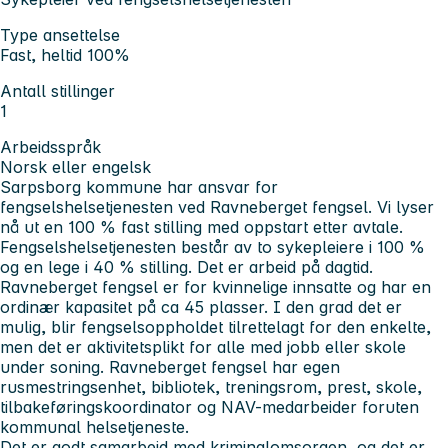
Type ansettelse
Fast, heltid 100%
Antall stillinger
1
Arbeidsspråk
Norsk eller engelsk
Sarpsborg kommune har ansvar for
fengselshelsetjenesten ved Ravneberget fengsel. Vi lyser
nå ut en 100 % fast stilling med oppstart etter avtale.
Fengselshelsetjenesten består av to sykepleiere i 100 %
og en lege i 40 % stilling. Det er arbeid på dagtid.
Ravneberget fengsel er for kvinnelige innsatte og har en
ordinær kapasitet på ca 45 plasser. I den grad det er
mulig, blir fengselsoppholdet tilrettelagt for den enkelte,
men det er aktivitetsplikt for alle med jobb eller skole
under soning. Ravneberget fengsel har egen
rusmestringsenhet, bibliotek, treningsrom, prest, skole,
tilbakeføringskoordinator og NAV-medarbeider foruten
kommunal helsetjeneste.
Det er godt samarbeid med kriminalomsorgen, og det er