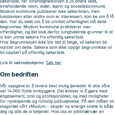
søkerliste, ref. offentlighetsloven § 25 andre ledd,
inneholdende navn, alder, kjønn og bostedskommune.
Modum kommune publiserer ikke søkerlisten, men
lokalavisen eller andre som er interessert, kan be om å få
den. Har du bedt om å bli unntatt offentlighet må dette
begrunnes. Modum kommune praktiserer mer-
offentlighet, og det skal derfor tungtveiende grunner til at
vi kan unnta søkere fra offentlig søkerliste.
Hvis begrunnelsen ikke blir tatt til følge, vil søkeren bli
varslet om dette. Søkere som ikke oppgir begrunnelse vil
bli oppført på offentlig søkerliste.
Link til søknadsskjema:
Søk her
Om bedriften
Vår oppgave er å levere best mulig tjenester til alle våre
vel 14.000 flotte innbyggere. Det ønsker vi å gjøre med
engasjement, smil og profesjonalitet, og med muligheter
for nyskapende og romslig jobbutøvelse. På den måten vil
slagordet vårt «Modum – skaper ny energi» smitte til både
deg og alle de vi betjener. Hos oss er jobbnærvær en