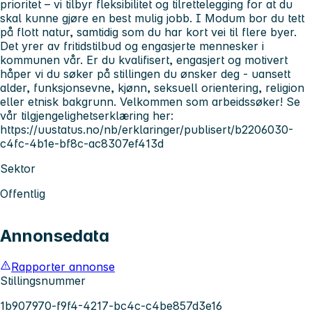
prioritet – vi tilbyr fleksibilitet og tilrettelegging for at du
skal kunne gjøre en best mulig jobb. I Modum bor du tett
på flott natur, samtidig som du har kort vei til flere byer.
Det yrer av fritidstilbud og engasjerte mennesker i
kommunen vår. Er du kvalifisert, engasjert og motivert
håper vi du søker på stillingen du ønsker deg - uansett
alder, funksjonsevne, kjønn, seksuell orientering, religion
eller etnisk bakgrunn. Velkommen som arbeidssøker! Se
vår tilgjengelighetserklæring her:
https://uustatus.no/nb/erklaringer/publisert/b2206030-
c4fc-4b1e-bf8c-ac8307ef413d
Sektor
Offentlig
Annonsedata
Rapporter annonse
Stillingsnummer
1b907970-f9f4-4217-bc4c-c4be857d3e16