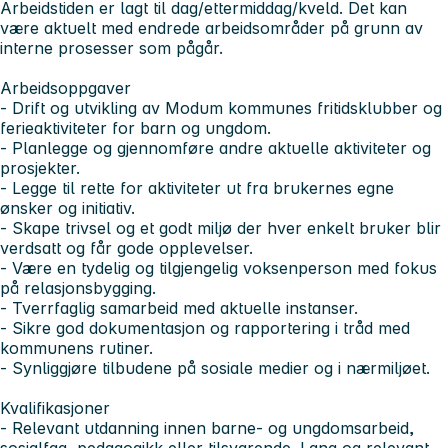
Arbeidstiden er lagt til dag/ettermiddag/kveld. Det kan
være aktuelt med endrede arbeidsområder på grunn av
interne prosesser som pågår.
Arbeidsoppgaver
- Drift og utvikling av Modum kommunes fritidsklubber og
ferieaktiviteter for barn og ungdom.
- Planlegge og gjennomføre andre aktuelle aktiviteter og
prosjekter.
- Legge til rette for aktiviteter ut fra brukernes egne
ønsker og initiativ.
- Skape trivsel og et godt miljø der hver enkelt bruker blir
verdsatt og får gode opplevelser.
- Være en tydelig og tilgjengelig voksenperson med fokus
på relasjonsbygging.
- Tverrfaglig samarbeid med aktuelle instanser.
- Sikre god dokumentasjon og rapportering i tråd med
kommunens rutiner.
- Synliggjøre tilbudene på sosiale medier og i nærmiljøet.
Kvalifikasjoner
- Relevant utdanning innen barne- og ungdomsarbeid,
sosialfag, pedagogikk eller tilsvarende. Lang og relevant