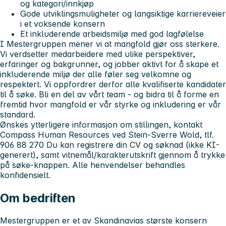
og kategori/innkjøp
Gode utviklingsmuligheter og langsiktige karriereveier
i et voksende konsern
Et inkluderende arbeidsmiljø med god lagfølelse
I Mestergruppen mener vi at mangfold gjør oss sterkere.
Vi verdsetter medarbeidere med ulike perspektiver,
erfaringer og bakgrunner, og jobber aktivt for å skape et
inkluderende miljø der alle føler seg velkomne og
respektert. Vi oppfordrer derfor alle kvalifiserte kandidater
til å søke. Bli en del av vårt team - og bidra til å forme en
fremtid hvor mangfold er vår styrke og inkludering er vår
standard.
Ønskes ytterligere informasjon om stillingen, kontakt
Compass Human Resources ved Stein-Sverre Wold, tlf.
906 88 270 Du kan registrere din
CV og søknad (ikke KI-
generert), samt vitnemål/karakterutskrift
gjennom å trykke
på søke-knappen. Alle henvendelser behandles
konfidensielt.
Om bedriften
Mestergruppen er et av Skandinavias største konsern