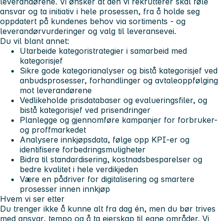
leverandørene. Vi ønsker at den vi rekrutterer skal føle
ansvar og ta initiativ i hele prosessen, fra å holde seg
oppdatert på kundenes behov via sortiments - og
leverandørvurderinger og valg til leveransevei.
Du vil blant annet:
Utarbeide kategoristrategier i samarbeid med
kategorisjef
Sikre gode kategorianalyser og bistå kategorisjef ved
anbudsprosesser, forhandlinger og avtaleoppfølging
mot leverandørene
Vedlikeholde prisdatabaser og evalueringsfiler, og
bistå kategorisjef ved prisendringer
Planlegge og gjennomføre kampanjer for forbruker-
og proffmarkedet
Analysere innkjøpsdata, følge opp KPI-er og
identifisere forbedringsmuligheter
Bidra til standardisering, kostnadsbesparelser og
bedre kvalitet i hele verdikjeden
Være en pådriver for digitalisering og smartere
prosesser innen innkjøp
Hvem vi ser etter
Du trenger ikke å kunne alt fra dag én, men du bør trives
med ansvar, tempo og å ta eierskap til egne områder. Vi