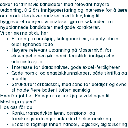
søker fortrinnsvis kandidater med relevant høyere
utdanning, 0-2 års innkjøpserfaring og interesse for å lære
om produkter/leverandører med tilknytning til
byggevarebransjen. Vi imøteser gjerne søknader fra
nyutdannede kandidater
med gode karakterer.
Vi ser gjerne at du har:
Erfaring fra innkjøp, kategoriarbeid, supply chain
eller lignende rolle
Høyere relevant utdanning på Masternivå, for
eksempel innen økonomi, logistikk, innkjøp eller
administrasjon
Interesse for dataanalyse, gode excel-ferdigheter
Gode norsk- og engelskkunnskaper, både skriftlig og
muntlig
Strukturert arbeidsstil, med sans for detaljer og evne
til holde flere baller i luften samtidig
Hvorfor jobbe i Kategori- og innkjøpsavdelingen til
Mestergruppen?
Hos oss får du:
Konkurransedyktig lønn, pensjons- og
forsikringsordninger, inkludert helseforsikring
Et sterkt fagmiljø innen handel, logistikk, digitalisering