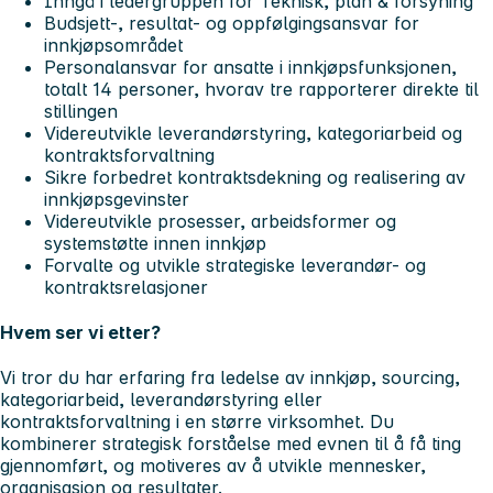
Inngå i ledergruppen for Teknisk, plan & forsyning
Budsjett-, resultat- og oppfølgingsansvar for
innkjøpsområdet
Personalansvar for ansatte i innkjøpsfunksjonen,
totalt 14 personer, hvorav tre rapporterer direkte til
stillingen
Videreutvikle leverandørstyring, kategoriarbeid og
kontraktsforvaltning
Sikre forbedret kontraktsdekning og realisering av
innkjøpsgevinster
Videreutvikle prosesser, arbeidsformer og
systemstøtte innen innkjøp
Forvalte og utvikle strategiske leverandør- og
kontraktsrelasjoner
Hvem ser vi etter?
Vi tror du har erfaring fra ledelse av innkjøp, sourcing,
kategoriarbeid, leverandørstyring eller
kontraktsforvaltning i en større virksomhet. Du
kombinerer strategisk forståelse med evnen til å få ting
gjennomført, og motiveres av å utvikle mennesker,
organisasjon og resultater.