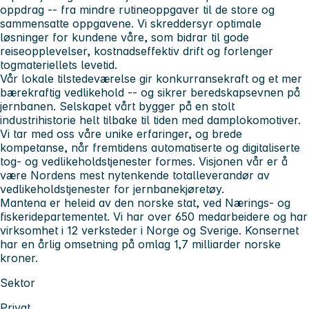
oppdrag -- fra mindre rutineoppgaver til de store og
sammensatte oppgavene. Vi skreddersyr optimale
løsninger for kundene våre, som bidrar til gode
reiseopplevelser, kostnadseffektiv drift og forlenger
togmateriellets levetid.
Vår lokale tilstedeværelse gir konkurransekraft og et mer
bærekraftig vedlikehold -- og sikrer beredskapsevnen på
jernbanen. Selskapet vårt bygger på en stolt
industrihistorie helt tilbake til tiden med damplokomotiver.
Vi tar med oss våre unike erfaringer, og brede
kompetanse, når fremtidens automatiserte og digitaliserte
tog- og vedlikeholdstjenester formes. Visjonen vår er å
være Nordens mest nytenkende totalleverandør av
vedlikeholdstjenester for jernbanekjøretøy.
Mantena er heleid av den norske stat, ved Nærings- og
fiskeridepartementet. Vi har over 650 medarbeidere og har
virksomhet i 12 verksteder i Norge og Sverige. Konsernet
har en årlig omsetning på omlag 1,7 milliarder norske
kroner.
Sektor
Privat