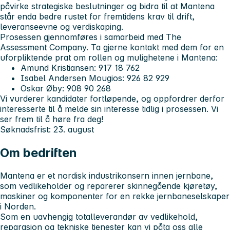
påvirke strategiske beslutninger og bidra til at Mantena
står enda bedre rustet for fremtidens krav til drift,
leveranseevne og verdiskaping.
Prosessen gjennomføres i samarbeid med The
Assessment Company. Ta gjerne kontakt med dem for en
uforpliktende prat om rollen og mulighetene i Mantena:
Amund Kristiansen: 917 18 762
Isabel Andersen Mougios: 926 82 929
Oskar Øby: 908 90 268
Vi vurderer kandidater fortløpende, og oppfordrer derfor
interesserte til å melde sin interesse tidlig i prosessen. Vi
ser frem til å høre fra deg!
Søknadsfrist: 23. august
Om bedriften
Mantena er et nordisk industrikonsern innen jernbane,
som vedlikeholder og reparerer skinnegående kjøretøy,
maskiner og komponenter for en rekke jernbaneselskaper
i Norden.
Som en uavhengig totalleverandør av vedlikehold,
reparasjon og tekniske tjenester kan vi påta oss alle