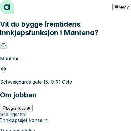
Hopp til innhold
Meny
Vil du bygge fremtidens
innkjøpsfunksjon i Mantena?
Mantena
Schweigaards gate 15, 0191 Oslo
Om jobben
Lagre favoritt
Stillingstittel
Innkjøpssjef konsern
Type ansettelse