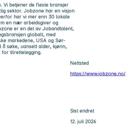
 Vi betjener de fleste bransjer
lig sektor. Jobzone har en visjon
erfor har vi mer enn 30 lokale
som en nær arbeidsgiver og
bzone er en del av Jobandtalent,
ngsbransjen globalt, med
eiske markedene, USA og Sør-
l å søke, uansett alder, kjønn,
for tilrettelegging.
Nettsted
https://www.jobzone.no/
Sist endret
12. juli 2026