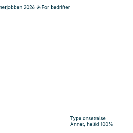
erjobben
2026
☀️
For bedrifter
Type ansettelse
Annet, heltid 100%