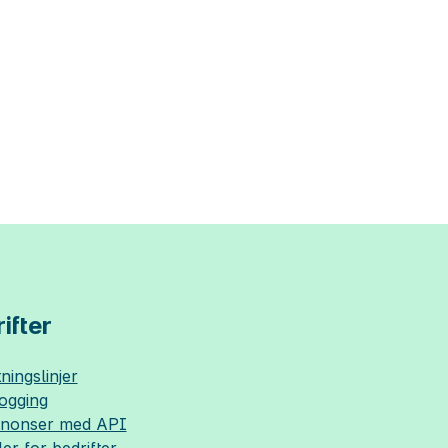
ifter
ningslinjer
logging
nnonser med API
ler for bedrifter