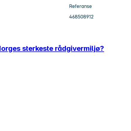
Referanse
468508912
Norges sterkeste rådgivermiljø?