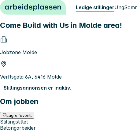
Hopp til innhold
Ledige stillinger
Ung
Somm
Come Build with Us in Molde area!
Jobzone Molde
Verftsgata 6A, 6416 Molde
Stillingsannonsen er inaktiv.
Om jobben
Lagre favoritt
Stillingstittel
Betongarbeider