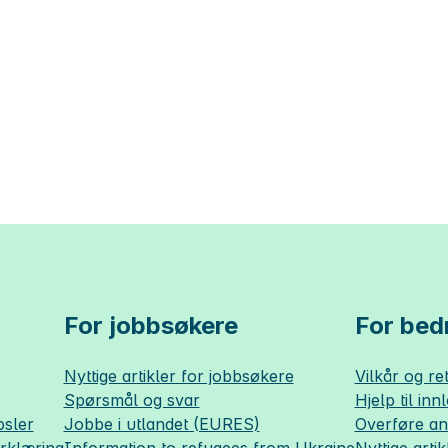
For jobbsøkere
For bedr
Nyttige artikler for jobbsøkere
Vilkår og ret
Spørsmål og svar
Hjelp til inn
sler
Jobbe i utlandet (EURES)
Overføre a
erklæring
Information to refugees from Ukraine
Nyttige artik