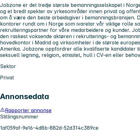
Jobzone er det tredje største bemanningsselskapet i Norge.
og et bredt spekter av yrkesområder innen privat og offent
om å være den beste arbeidsgiver i bemanningsbransjen. D
kontorer rundt om i Norge som ivaretar vår viktige rolle 
rekrutteringspartner for våre medarbeidere og kunder. Jo
den raskest voksende aktøren i rekrutterings- og bemanni
hovedkontor i Madrid og virksomheter i de største europ
Amerika. Jobzone oppfordrer alle kvalifiserte kandidater ti
seksuell legning, religion, etnisitet, hull i CV-en eller behov 
Sektor
Privat
Annonsedata
Rapporter annonse
Stillingsnummer
1af059af-9e16-4d8b-882d-52d314c389ce