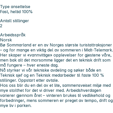
Type ansettelse
Fast, heltid 100%
Antall stillinger
2
Arbeidsspråk
Norsk
Bø Sommarland er en av Norges største turistattraksjoner
– og for mange en viktig del av sommeren i Midt‑Telemark.
Her skaper vi «vannvittige» opplevelser for gjestene våre,
men bak alt det morsomme ligger det en teknisk drift som
må fungere – hver eneste dag.
Nå styrker vi vår tekniske avdeling og søker både en
Teknisk sjef og en Teknisk medarbeider til faste 100 %
stillinger. Oppstart etter avtale.
Hos oss blir du en del av et lite, sammensveiset miljø med
mye stolthet for det vi driver med. Arbeidshverdagen
varierer gjennom året – vinteren brukes til vedlikehold og
forbedringer, mens sommeren er preget av tempo, drift og
mye liv i parken.