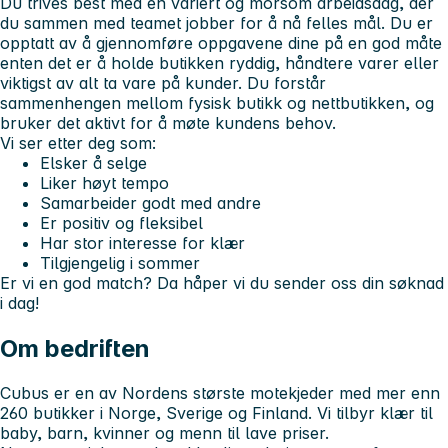
Du trives best med en variert og morsom arbeidsdag, der
du sammen med teamet jobber for å nå felles mål. Du er
opptatt av å gjennomføre oppgavene dine på en god måte
enten det er å holde butikken ryddig, håndtere varer eller
viktigst av alt ta vare på kunder. Du forstår
sammenhengen mellom fysisk butikk og nettbutikken, og
bruker det aktivt for å møte kundens behov.
Vi ser etter deg som:
Elsker å selge
Liker høyt tempo
Samarbeider godt med andre
Er positiv og fleksibel
Har stor interesse for klær
Tilgjengelig i sommer
Er vi en god match? Da håper vi du sender oss din søknad
i dag!
Om bedriften
Cubus er en av Nordens største motekjeder med mer enn
260 butikker i Norge, Sverige og Finland. Vi tilbyr klær til
baby, barn, kvinner og menn til lave priser.