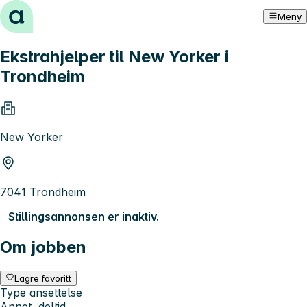
Hopp til innhold
Meny
Ekstrahjelper til New Yorker i
Trondheim
New Yorker
7041 Trondheim
Stillingsannonsen er inaktiv.
Om jobben
Lagre favoritt
Type ansettelse
Annet, deltid