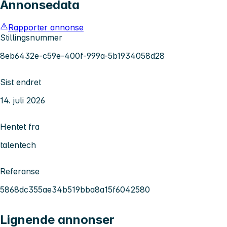
Annonsedata
Rapporter annonse
Stillingsnummer
8eb6432e-c59e-400f-999a-5b1934058d28
Sist endret
14. juli 2026
Hentet fra
talentech
Referanse
5868dc355ae34b519bba8a15f6042580
Lignende annonser