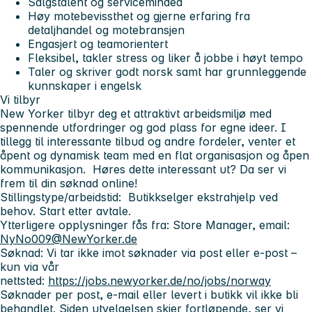
Salgstalent og serviceminded
Høy motebevissthet og gjerne erfaring fra
detaljhandel og motebransjen
Engasjert og teamorientert
Fleksibel, takler stress og liker å jobbe i høyt tempo
Taler og skriver godt norsk samt har grunnleggende
kunnskaper i engelsk
Vi tilbyr
New Yorker tilbyr deg et attraktivt arbeidsmiljø med
spennende utfordringer og god plass for egne ideer. I
tillegg til interessante tilbud og andre fordeler, venter et
åpent og dynamisk team med en flat organisasjon og åpen
kommunikasjon.
Høres dette interessant ut? Da ser vi
frem til din søknad online!
Stillingstype/arbeidstid:
Butikkselger ekstrahjelp ved
behov. Start etter avtale.
Ytterligere opplysninger fås fra:
Store Manager, email:
NyNo009@NewYorker.de
Søknad
:
Vi tar ikke imot søknader via post eller e-post –
kun via vår
nettsted:
https://jobs.newyorker.de/no/jobs/norway
Søknader per post, e-mail eller levert i butikk vil ikke bli
behandlet. Siden utvelgelsen skjer fortløpende, ser vi