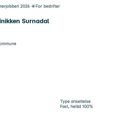
erjobben
2026
☀️
For bedrifter
linikken Surnadal
skommune
Type ansettelse
Fast, heltid 100%