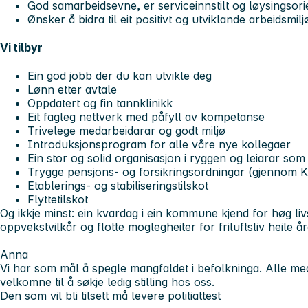
God samarbeidsevne, er serviceinnstilt og løysingsori
Ønsker å bidra til eit positivt og utviklande arbeidsmil
Vi tilbyr
Ein god jobb der du kan utvikle deg
Lønn etter avtale
Oppdatert og fin tannklinikk
Eit fagleg nettverk med påfyll av kompetanse
Trivelege medarbeidarar og godt miljø
Introduksjonsprogram for alle våre nye kollegaer
Ein stor og solid organisasjon i ryggen og leiarar so
Trygge pensjons- og forsikringsordningar (gjennom 
Etablerings- og stabiliseringstilskot
Flyttetilskot
Og ikkje minst: ein kvardag i ein kommune kjend for høg livs
oppvekstvilkår og flotte moglegheiter for friluftsliv heile år
Anna
Vi har som mål å spegle mangfaldet i befolkninga. Alle me
velkomne til å søkje ledig stilling hos oss.
Den som vil bli tilsett må levere politiattest