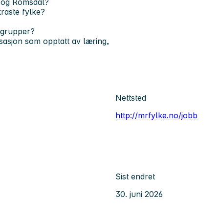
e og Romsdal?
raste fylke?
ntgrupper?
nisasjon som opptatt av læring,
Nettsted
http://mrfylke.no/jobb
Sist endret
30. juni 2026