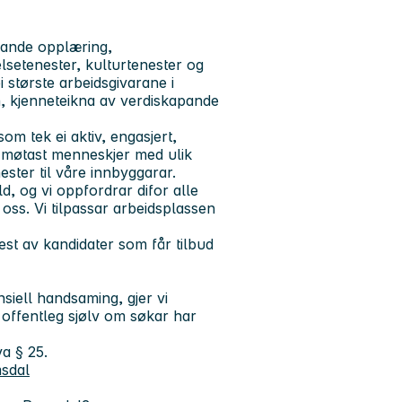
ande opplæring,
lsetenester, kulturtenester og
i største arbeidsgivarane i
n, kjenneteikna av verdiskapande
 tek ei aktiv, engasjert,
s møtast menneskjer med ulik
ter til våre innbyggarar.
 og vi oppfordrar difor alle
os oss. Vi tilpassar arbeidsplassen
test av kandidater som får tilbud
siell handsaming, gjer vi
offentleg sjølv om søkar har
va § 25.
msdal