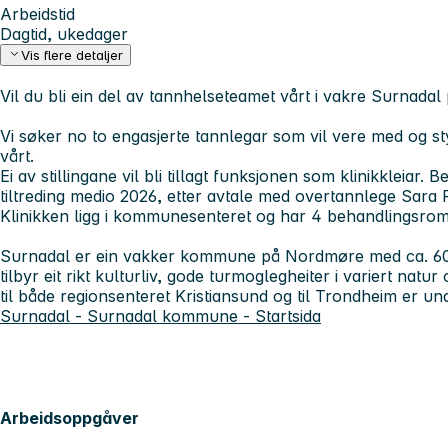
Arbeidstid
Dagtid, ukedager
Vis flere detaljer
Vil du bli ein del av tannhelseteamet vårt i vakre Surnad
Vi søker no to engasjerte tannlegar som vil vere med og sty
vårt.
Ei av stillingane vil bli tillagt funksjonen som klinikkleiar. B
tiltreding medio 2026, etter avtale med overtannlege Sara 
Klinikken ligg i kommunesenteret og har 4 behandlingsrom o
Surnadal er ein vakker kommune på Nordmøre med ca. 
tilbyr eit rikt kulturliv, gode turmoglegheiter i variert natu
til både regionsenteret Kristiansund og til Trondheim er un
Surnadal - Surnadal kommune - Startsida
Arbeidsoppgåver