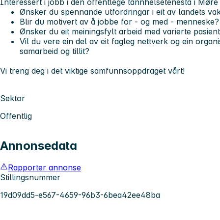
Interessert i jobb i den offentlege tannhelsetenesta i Mør
Ønsker du spennande utfordringar i eit av landets vak
Blir du motivert av å jobbe for - og med - menneske?
Ønsker du eit meiningsfylt arbeid med varierte pasie
Vil du vere ein del av eit fagleg nettverk og ein orga
samarbeid og tillit?
Vi treng deg i det viktige samfunnsoppdraget vårt!
Sektor
Offentlig
Annonsedata
Rapporter annonse
Stillingsnummer
19d09dd5-e567-4659-96b3-6bea42ee48ba