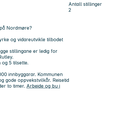
Antall stillinger
2
al på Nordmøre?
rke og vidareutvikle tilbodet
egge stillingane er ledig for
Rutley.
g 5 tilsette.
6000 innbyggarar. Kommunen
r og gode oppvekstvilkår. Reisetid
der to timer.
Arbeide og bu i