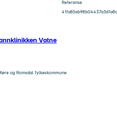
Referanse
41fa85ab98b04437a3d1a8
stannklinikken Vatne
 Møre og Romsdal fylkeskommune