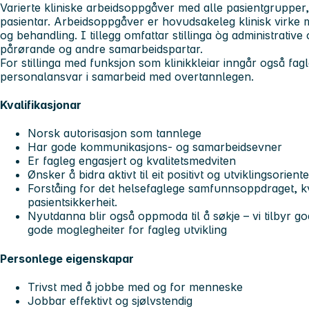
Varierte kliniske arbeidsoppgåver med alle pasientgrupper
pasientar. Arbeidsoppgåver er hovudsakeleg klinisk virke
og behandling. I tillegg omfattar stillinga òg administrativ
pårørande og andre samarbeidspartar.
For stillinga med funksjon som klinikkleiar inngår også fagl
personalansvar i samarbeid med overtannlegen.
Kvalifikasjonar
Norsk autorisasjon som tannlege
Har gode kommunikasjons- og samarbeidsevner
Er fagleg engasjert og kvalitetsmedviten
Ønsker å bidra aktivt til eit positivt og utviklingsorient
Forståing for det helsefaglege samfunnsoppdraget, kva
pasientsikkerheit.
Nyutdanna blir også oppmoda til å søkje – vi tilbyr go
gode moglegheiter for fagleg utvikling
Personlege eigenskapar
Trivst med å jobbe med og for menneske
Jobbar effektivt og sjølvstendig