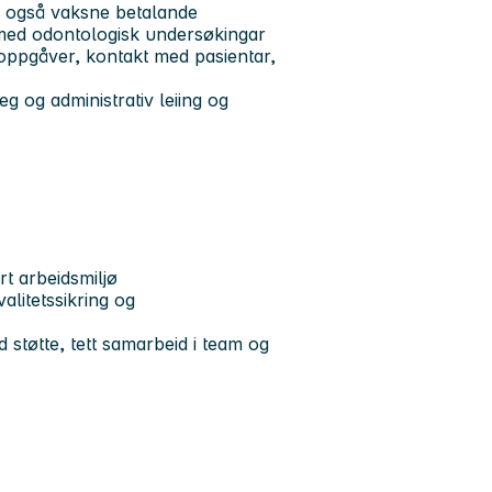
, også vaksne betalande
 med odontologisk undersøkingar
e oppgåver, kontakt med pasientar,
eg og administrativ leiing og
ert arbeidsmiljø
litetssikring og
d støtte, tett samarbeid i team og