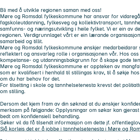
Bli med å utvikle regionen saman med oss!
Møre og Romsdal fylkeskommune har ansvar for vidaregå
fagskoleutdanning, fylkesveg og kollektivtransport, tannhe
samfunns- og næringsutvikling i heile fylket. Vi er ein av de
regionen. Verdigrunnlaget vårt er ein lærande organisasjo
samarbeid og tillit.
Møre og Romsdal fylkeskommune ønskjer medarbeidarar som
reflektert og ansvarleg rolle i organisasjonen vår. Hos os
kompetanse- og utdanningsbakgrunn for å skape gode tenes
Møre og Romsdal fylkeskommune er oppteken av mangfald,
som er kvalifisert i henhald til stillingas krav, til å søkje h
om du har behov for det.
For tilsetting i skole og tannhelsetenesta krevst det politiat
om stilling.
Dersom det kjem fram av din søknad at du ønskjer konfiden
merksam på følgjande: Opplysningar om søkar kan gjerast 
bedt om konfidensiell behandling.
Søker vil da få tilsendt informasjon om dette jf. offentleglo
Sjå korleis det er å jobbe i tannhelsetenesta i Møre og Ro