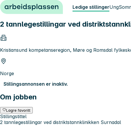
Hopp til innhold
Ledige stillinger
Ung
Somm
2 tannlegestillingar ved distriktstannk
Kristiansund kompetanseregion, Møre og Romsdal fylke
Norge
Stillingsannonsen er inaktiv.
Om jobben
Lagre favoritt
Stillingstittel
2 tannlegestillingar ved distriktstannklinikken Surnadal