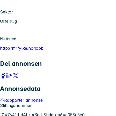
Sektor
Offentlig
Nettsted
http://mrfylke.no/jobb
Del annonsen
Annonsedata
Rapporter annonse
Stillingsnummer
1047641d-d4fc-43ed-8bdd-db64e058d5e0