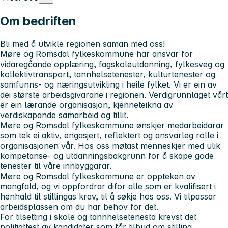
Om bedriften
Bli med å utvikle regionen saman med oss!
Møre og Romsdal fylkeskommune har ansvar for
vidaregåande opplæring, fagskoleutdanning, fylkesveg og
kollektivtransport, tannhelsetenester, kulturtenester og
samfunns- og næringsutvikling i heile fylket. Vi er ein av
dei største arbeidsgivarane i regionen. Verdigrunnlaget vårt
er ein lærande organisasjon, kjenneteikna av
verdiskapande samarbeid og tillit.
Møre og Romsdal fylkeskommune ønskjer medarbeidarar
som tek ei aktiv, engasjert, reflektert og ansvarleg rolle i
organisasjonen vår. Hos oss møtast menneskjer med ulik
kompetanse- og utdanningsbakgrunn for å skape gode
tenester til våre innbyggarar.
Møre og Romsdal fylkeskommune er oppteken av
mangfald, og vi oppfordrar difor alle som er kvalifisert i
henhald til stillingas krav, til å søkje hos oss. Vi tilpassar
arbeidsplassen om du har behov for det.
For tilsetting i skole og tannhelsetenesta krevst det
politiattest av kandidater som får tilbud om stilling.