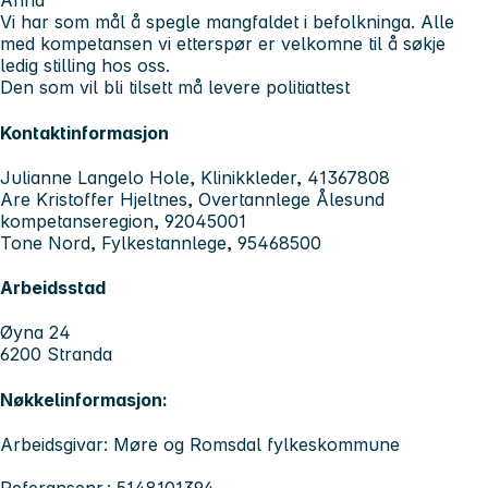
Anna
Vi har som mål å spegle mangfaldet i befolkninga. Alle
med kompetansen vi etterspør er velkomne til å søkje
ledig stilling hos oss.
Den som vil bli tilsett må levere politiattest
Kontaktinformasjon
Julianne Langelo Hole, Klinikkleder, 41367808
Are Kristoffer Hjeltnes, Overtannlege Ålesund
kompetanseregion, 92045001
Tone Nord, Fylkestannlege, 95468500
Arbeidsstad
Øyna 24
6200 Stranda
Nøkkelinformasjon:
Arbeidsgivar: Møre og Romsdal fylkeskommune
Referansenr.: 5148101394