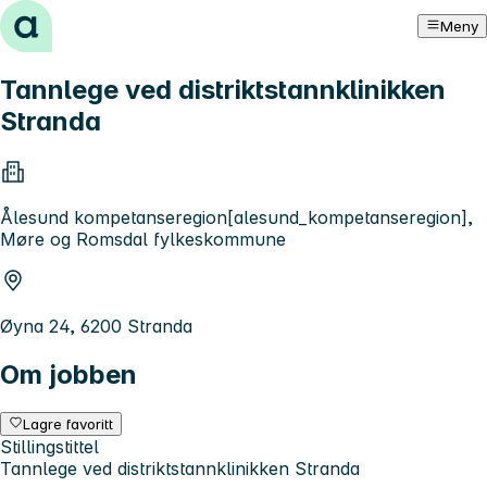
Hopp til innhold
Meny
Tannlege ved distriktstannklinikken
Stranda
Ålesund kompetanseregion[alesund_kompetanseregion],
Møre og Romsdal fylkeskommune
Øyna 24, 6200 Stranda
Om jobben
Lagre favoritt
Stillingstittel
Tannlege ved distriktstannklinikken Stranda