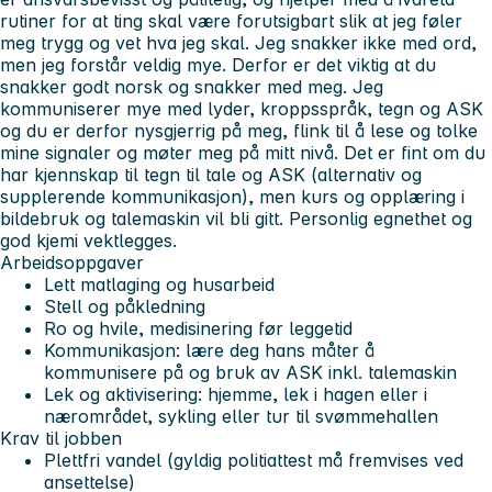
rutiner for at ting skal være forutsigbart slik at jeg føler
meg trygg og vet hva jeg skal. Jeg snakker ikke med ord,
men jeg forstår veldig mye. Derfor er det viktig at du
snakker godt norsk og snakker med meg. Jeg
kommuniserer mye med lyder, kroppsspråk, tegn og ASK
og du er derfor nysgjerrig på meg, flink til å lese og tolke
mine signaler og møter meg på mitt nivå. Det er fint om du
har kjennskap til tegn til tale og ASK (alternativ og
supplerende kommunikasjon), men kurs og opplæring i
bildebruk og talemaskin vil bli gitt. Personlig egnethet og
god kjemi vektlegges.
Arbeidsoppgaver
Lett matlaging og husarbeid
Stell og påkledning
Ro og hvile, medisinering før leggetid
Kommunikasjon: lære deg hans måter å
kommunisere på og bruk av ASK inkl. talemaskin
Lek og aktivisering: hjemme, lek i hagen eller i
nærområdet, sykling eller tur til svømmehallen
Krav til jobben
Plettfri vandel (gyldig politiattest må fremvises ved
ansettelse)