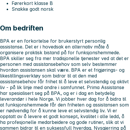
Førerkort klasse B
Snakke godt norsk
Om bedriften
BPA er en forkortelse for brukerstyrt personlig
assistanse. Det er i hovedsak en alternativ måte å
organisere praktisk bistand på for funksjonshemmede.
BPA skiller seg fra mer tradisjonelle tjenester ved at det er
personen med assistansebehov som selv bestemmer
hvordan assistansen skal være. BPA er et frigjørings- og
likestillingsverktøy som bidrar til at den med
assistansebehov får frihet til å leve et selvstendig og aktivt
liv - på lik linje med andre i samfunnet. Prima Assistanse
har spesialisert seg på BPA, og er i dag en betydelig
leverandør i hele Norge. Vi jobber hver dag for å bidra til
at funksjonshemmede får den friheten og assistansen som
er nødvendig for å kunne leve et selvstendig liv. Vi er
opptatt av å levere et godt konsept, kvalitet i alle ledd, å
ha profesjonelle medarbeidere og gode rutiner, slik at vi
sammen bidrar til en suksessfull hverdag. Nysgjerring på