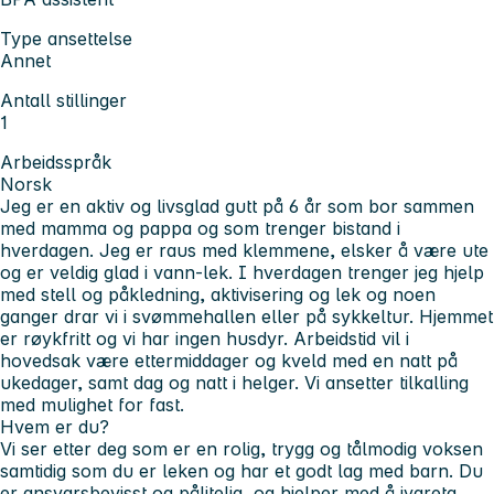
Type ansettelse
Annet
Antall stillinger
1
Arbeidsspråk
Norsk
Jeg er en aktiv og livsglad gutt på 6 år som bor sammen
med mamma og pappa og som trenger bistand i
hverdagen. Jeg er raus med klemmene, elsker å være ute
og er veldig glad i vann-lek. I hverdagen trenger jeg hjelp
med stell og påkledning, aktivisering og lek og noen
ganger drar vi i svømmehallen eller på sykkeltur. Hjemmet
er røykfritt og vi har ingen husdyr. Arbeidstid vil i
hovedsak være ettermiddager og kveld med en natt på
ukedager, samt dag og natt i helger. Vi ansetter tilkalling
med mulighet for fast.
Hvem er du?
Vi ser etter deg som er en rolig, trygg og tålmodig voksen
samtidig som du er leken og har et godt lag med barn. Du
er ansvarsbevisst og pålitelig, og hjelper med å ivareta