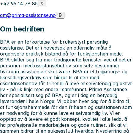
+47 95 14 78 85
am@prima-assistanse.no
Om bedriften
BPA er en forkortelse for brukerstyrt personlig
assistanse. Det er i hovedsak en alternativ måte å
organisere praktisk bistand på for funksjonshemmede.
BPA skiller seg fra mer tradisjonelle tjenester ved at det er
personen med assistansebehov som selv bestemmer
hvordan assistansen skal være. BPA er et frigjørings- og
likestillingsverktøy som bidrar til at den med
assistansebehov får frihet til å leve et selvstendig og aktivt
liv - på lik linje med andre i samfunnet. Prima Assistanse
har spesialisert seg på BPA, og er i dag en betydelig
leverandør i hele Norge. Vi jobber hver dag for å bidra til
at funksjonshemmede får den friheten og assistansen som
er nødvendig for å kunne leve et selvstendig liv. Vi er
opptatt av å levere et godt konsept, kvalitet i alle ledd, å
ha profesjonelle medarbeidere og gode rutiner, slik at vi
sammen bidrar til en suksessfull hverdag. Nysgjerring på