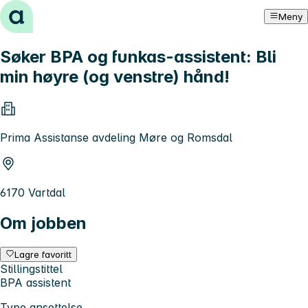
Hopp til innhold
Meny
Søker BPA og funkas-assistent: Bli
min høyre (og venstre) hånd!
Prima Assistanse avdeling Møre og Romsdal
6170 Vartdal
Om jobben
Lagre favoritt
Stillingstittel
BPA assistent
Type ansettelse