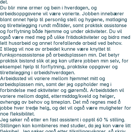
det.
Du blir mine armer og bein i hverdagen, og
arbeidsoppgavene vil være varierte. Jobben innebærer
blant annet hjelp til personlig stell og hygiene, matlaging
og tilrettelegging rundt måltider, samt praktisk assistanse
og forflytning både hjemme og under aktiviteter. Du vil
også være med meg på ulike fritidsaktiviteter og bidra med
lett husarbeid og annet forefallende arbeid ved behov.
I tillegg vil noe av arbeidet kunne være knyttet til
funksjonsassistanse på arbeidsplassen min. Det betyr
praktisk bistand slik at jeg kan utføre jobben min selv, for
eksempel hjelp til forflytning, praktiske oppgaver og
tilrettelegging i arbeidshverdagen.
Arbeidssted vil variere mellom hjemmet mitt og
arbeidsplassen min, samt der jeg oppholder meg i
forbindelse med aktiviteter og gjøremål. Arbeidstiden vil
variere mellom dagtid, ettermiddag/kveld og helger,
avhengig av behov og timeplan. Det må regnes med å
jobbe hver tredje helg, og det vil også være muligheter for
noe fleksibilitet.
Jeg søker nå etter en fast assistent i opptil 60 % stilling.
Stillingen kan kombineres med studier, da jeg kan være litt
fleksibel. Jeg søker også etter tilkallingsvikarer, så skriv