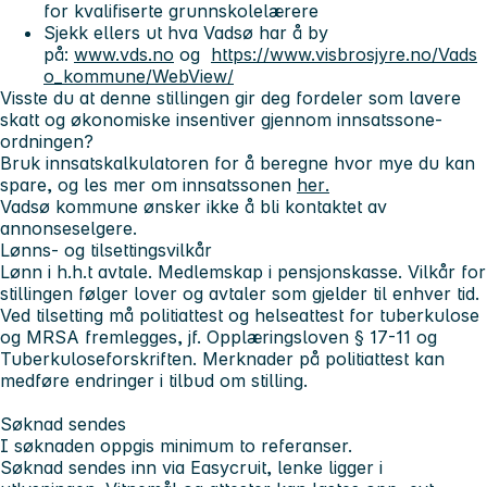
for kvalifiserte grunnskolelærere
Sjekk ellers ut hva Vadsø har å by
på:
www.vds.no
og
https://www.visbrosjyre.no/Vads
o_kommune/WebView/
Visste du at denne stillingen gir deg fordeler som lavere
skatt og økonomiske insentiver gjennom innsatssone-
ordningen?
Bruk
innsatskalkulatoren
for å beregne hvor mye du kan
spare, og les mer om innsatssonen
her
.
Vadsø kommune ønsker ikke å bli kontaktet av
annonseselgere.
Lønns- og tilsettingsvilkår
Lønn i h.h.t avtale. Medlemskap i pensjonskasse. Vilkår for
stillingen følger lover og avtaler som gjelder til enhver tid.
Ved tilsetting må politiattest og helseattest for tuberkulose
og MRSA fremlegges, jf. Opplæringsloven § 17-11 og
Tuberkuloseforskriften. Merknader på politiattest kan
medføre endringer i tilbud om stilling.
Søknad sendes
I søknaden oppgis minimum to referanser.
Søknad sendes inn via Easycruit, lenke ligger i