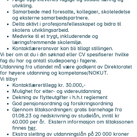
utvikling.
Samarbeide med foresatte, kollegaer, skoleledelse
og eksterne samarbeidspartnere.
Delta aktivt i profesjonsfellesskapet og bidra til
skolens utviklingsarbeid.
Medvirke til et trygt, inkluderende og
læringsfremmende skolemiljø.
Kontaktlæreransvar kan bli tillagt stillingen.
Vi ber om at du i din søknad eller CV spesifiserer hvilke
fag du har og antall studiepoeng i fagene.
Utdanning fra utlandet må være godkjent av Direktoratet
for høyere utdanning og kompetanse/NOKUT.
Vi tilbyr
Kontaktlærertillegg kr. 30.000,-
Mulighet for etter- og videreutdanning
Dekning av flytteutgifter i h.h.t reglement
God pensjonsordning og forsikringsordning
Gjennom tiltaksordningen: gratis barnehage fra
01.08.23 og nedskrivning av studielån, inntil kr
60.000 per år. Ekstern informasjon om tiltakssonen
finnes
her
.
Ekstra sletting av utdanningslån på 20 000 kroner