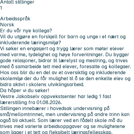
Antall stillinger
1
Arbeidsspråk
Norsk
Er du vår nye kollega?
Vil du utgjøre en forskjell for barn og unge i et nært og
inkluderende læringsmiljø?
Vi søker en engasjert og trygg lærer som møter elever
med varme, tydelighet og høye forventninger. Du bygger
gode relasjoner, bidrar til lærelyst og mestring, og trives
med å samarbeide tett med elever, foresatte og kollegaer.
Hos oss blir du en del av et oversiktlig og inkluderende
skolemiljø der du får mulighet til å se den enkelte elev og
bidra aktivt i skolens utviklingsarbeid.
Da håper vi du søker!
Vestre Jakobselv oppvekstsenter har ledig 1 fast
lærerstilling fra 01.08.2026.
Stillingen innebærer i hovedsak undervisning på
små/mellomtrinnet, men undervisning på andre trinn kan
også bli aktuelt. Som lærer ved en fådelt skole må du
trives med varierte arbeidsoppgaver og se mulighetene
som ligger i et tett og fleksibelt læringsfellesskap.