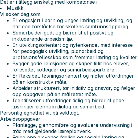
Det er i tillegg ønskelig med kompetanse i:
Musikk
Vi søker deg som
Er engasjert i barn og unges læring og utvikling, og
har god forståelse for skolens samfunnsoppdrag.
Samarbeider godt og bidrar til et positivt og
inkluderende arbeidsmiljø.
Er utviklingsorientert og nytenkende, med interesse
for pedagogisk utvikling, planarbeid og
profesjonsfellesskap som fremmer læring og kvalitet.
Bygger gode relasjoner og skaper tillit hos elever,
foresatte, kollegaer og samarbeidspartnere.
Er fleksibel, løsningsorientert og møter utfordringer
på en konstruktiv måte.
Arbeider strukturert, tar initiativ og ansvar, og følger
opp oppgaver på en målrettet måte.
Identifiserer utfordringer tidlig og bidrar til gode
løsninger gjennom dialog og samarbeid.
Personlig egnethet vil bli vektlagt.
Arbeidsoppgaver
Planlegge, gjennomføre og evaluere undervisning i
tråd med gjeldende læreplanverk.
Følge opp elevenes faglige og sosiale læring og