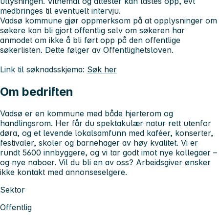
utlysningen. Vitnemål og attester kan lastes opp, evt
medbringes til eventuelt intervju.
Vadsø kommune gjør oppmerksom på at opplysninger om
søkere kan bli gjort offentlig selv om søkeren har
anmodet om ikke å bli ført opp på den offentlige
søkerlisten. Dette følger av Offentlighetsloven.
Link til søknadsskjema:
Søk her
Om bedriften
Vadsø er en kommune med både hjerterom og
handlingsrom. Her får du spektakulær natur rett utenfor
døra, og et levende lokalsamfunn med kaféer, konserter,
festivaler, skoler og barnehager av høy kvalitet. Vi er
rundt 5600 innbyggere, og vi tar godt imot nye kollegaer –
og nye naboer. Vil du bli en av oss? Arbeidsgiver ønsker
ikke kontakt med annonseselgere.
Sektor
Offentlig