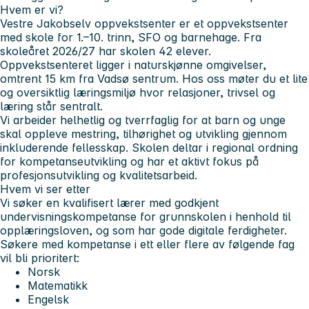
Hvem er vi?
Vestre Jakobselv oppvekstsenter er et oppvekstsenter
med skole for 1.–10. trinn, SFO og barnehage. Fra
skoleåret 2026/27 har skolen 42 elever.
Oppvekstsenteret ligger i naturskjønne omgivelser,
omtrent 15 km fra Vadsø sentrum. Hos oss møter du et lite
og oversiktlig læringsmiljø hvor relasjoner, trivsel og
læring står sentralt.
Vi arbeider helhetlig og tverrfaglig for at barn og unge
skal oppleve mestring, tilhørighet og utvikling gjennom
inkluderende fellesskap. Skolen deltar i regional ordning
for kompetanseutvikling og har et aktivt fokus på
profesjonsutvikling og kvalitetsarbeid.
Hvem vi ser etter
Vi søker en kvalifisert lærer med godkjent
undervisningskompetanse for grunnskolen i henhold til
opplæringsloven, og som har gode digitale ferdigheter.
Søkere med kompetanse i ett eller flere av følgende fag
vil bli prioritert:
Norsk
Matematikk
Engelsk