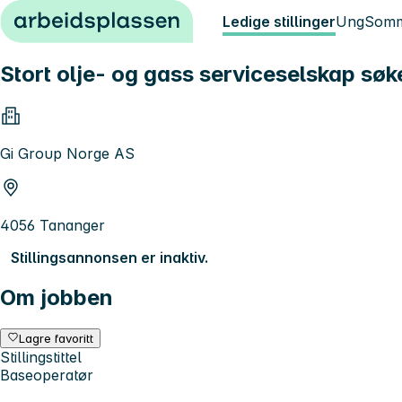
Hopp til innhold
Ledige stillinger
Ung
Somm
Stort olje- og gass serviceselskap søk
Gi Group Norge AS
4056 Tananger
Stillingsannonsen er inaktiv.
Om jobben
Lagre favoritt
Stillingstittel
Baseoperatør