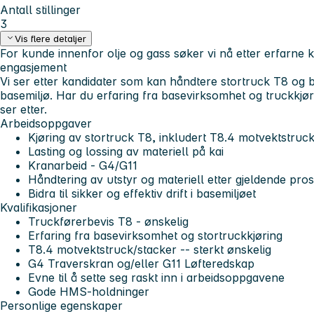
Antall stillinger
3
Vis flere detaljer
For kunde innenfor olje og gass søker vi nå etter erfarne ka
engasjement
Vi ser etter kandidater som kan håndtere stortruck T8 og bi
basemiljø. Har du erfaring fra basevirksomhet og truckkjø
ser etter.
Arbeidsoppgaver
Kjøring av stortruck T8, inkludert T8.4 motvektstruc
Lasting og lossing av materiell på kai
Kranarbeid - G4/G11
Håndtering av utstyr og materiell etter gjeldende pro
Bidra til sikker og effektiv drift i basemiljøet
Kvalifikasjoner
Truckførerbevis T8 - ønskelig
Erfaring fra basevirksomhet og stortruckkjøring
T8.4 motvektstruck/stacker --
sterkt ønskelig
G4 Traverskran og/eller G11 Løfteredskap
Evne til å sette seg raskt inn i arbeidsoppgavene
Gode HMS‑holdninger
Personlige egenskaper