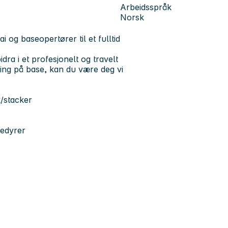
Arbeidsspråk
Norsk
i og baseopertører til et fulltid
dra i et profesjonelt og travelt
ring på base, kan du være deg vi
k/stacker
sedyrer