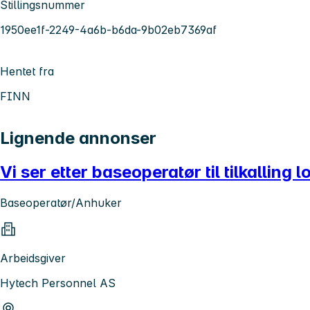
Stillingsnummer
1950ee1f-2249-4a6b-b6da-9b02eb7369af
Hentet fra
FINN
Lignende annonser
Vi ser etter baseoperatør til tilkalling 
Baseoperatør/Anhuker
Arbeidsgiver
Hytech Personnel AS