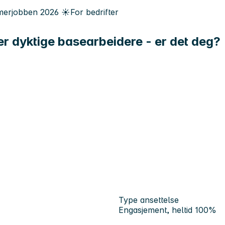
erjobben
2026
☀️
For bedrifter
er dyktige basearbeidere - er det deg?
Type ansettelse
Engasjement, heltid 100%