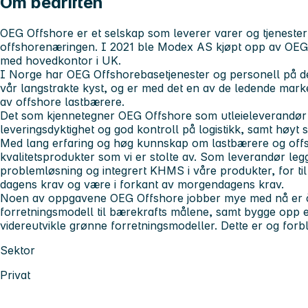
Om bedriften
OEG Offshore er et selskap som leverer varer og tjenester f
offshorenæringen. I 2021 ble Modex AS kjøpt opp av OEG 
med hovedkontor i UK.
I Norge har OEG Offshorebasetjenester og personell på de
vår langstrakte kyst, og er med det en av de ledende mark
av offshore lastbærere.
Det som kjennetegner OEG Offshore som utleieleverandør 
leveringsdyktighet og god kontroll på logistikk, samt høyt
Med lang erfaring og høg kunnskap om lastbærere og offsho
kvalitetsprodukter som vi er stolte av. Som leverandør legge
problemløsning og integrert KHMS i våre produkter, for til e
dagens krav og være i forkant av morgendagens krav.
Noen av oppgavene OEG Offshore jobber mye med nå er 
forretningsmodell til bærekrafts målene, samt bygge opp 
videreutvikle grønne forretningsmodeller. Dette er og forbli
Sektor
Privat