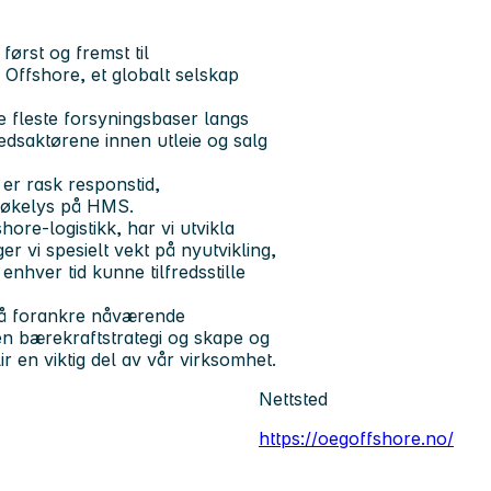
ørst og fremst til
Offshore, et globalt selskap
 fleste forsyningsbaser langs
edsaktørene innen utleie og salg
er rask responstid,
 søkelys på HMS.
re-logistikk, har vi utvikla
r vi spesielt vekt på nyutvikling,
nhver tid kunne tilfredsstille
å forankre nåværende
en bærekraftstrategi og skape og
r en viktig del av vår virksomhet.
Nettsted
https://oegoffshore.no/