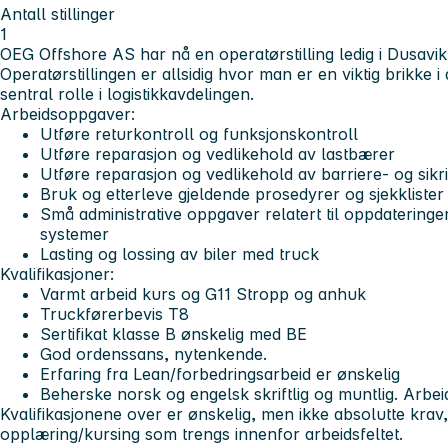
Antall stillinger
1
OEG Offshore AS har nå en operatørstilling ledig i Dusavik
Operatørstillingen er allsidig hvor man er en viktig brikke i
sentral rolle i logistikkavdelingen.
Arbeidsoppgaver:
Utføre returkontroll og funksjonskontroll
Utføre reparasjon og vedlikehold av lastbærer
Utføre reparasjon og vedlikehold av barriere- og sikr
Bruk og etterleve gjeldende prosedyrer og sjekklister
Små administrative oppgaver relatert til oppdateringer
systemer
Lasting og lossing av biler med truck
Kvalifikasjoner:
Varmt arbeid kurs og G11 Stropp og anhuk
Truckførerbevis T8
Sertifikat klasse B ønskelig med BE
God ordenssans, nytenkende.
Erfaring fra Lean/forbedringsarbeid er ønskelig
Beherske norsk og engelsk skriftlig og muntlig. Arbei
Kvalifikasjonene over er ønskelig, men ikke absolutte krav
opplæring/kursing som trengs innenfor arbeidsfeltet.