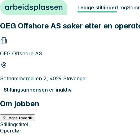
Hopp til innhold
Ledige stillinger
Ung
Somm
OEG Offshore AS søker etter en operat
OEG Offshore AS
Sothammergeilen 2, 4029 Stavanger
Stillingsannonsen er inaktiv.
Om jobben
Lagre favoritt
Stillingstittel
Operatør