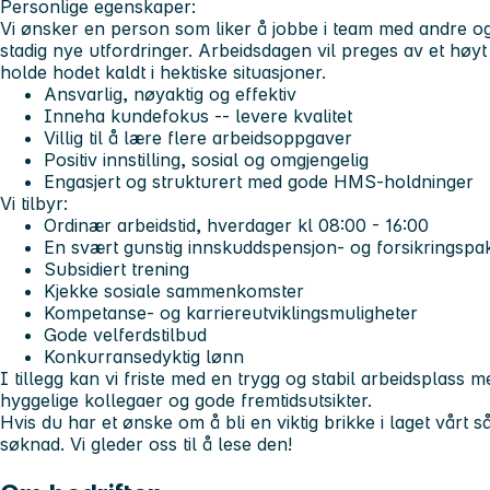
Personlige egenskaper:
Vi ønsker en person som liker å jobbe i team med andre og
stadig nye utfordringer. Arbeidsdagen vil preges av et høyt
holde hodet kaldt i hektiske situasjoner.
Ansvarlig, nøyaktig og effektiv
Inneha kundefokus -- levere kvalitet
Villig til å lære flere arbeidsoppgaver
Positiv innstilling, sosial og omgjengelig
Engasjert og strukturert med gode HMS-holdninger
Vi tilbyr:
Ordinær arbeidstid, hverdager kl 08:00 - 16:00
En svært gunstig innskuddspensjon- og forsikringspa
Subsidiert trening
Kjekke sosiale sammenkomster
Kompetanse- og karriereutviklingsmuligheter
Gode velferdstilbud
Konkurransedyktig lønn
I tillegg kan vi friste med en trygg og stabil arbeidsplass m
hyggelige kollegaer og gode fremtidsutsikter.
Hvis du har et ønske om å bli en viktig brikke i laget vårt s
søknad. Vi gleder oss til å lese den!