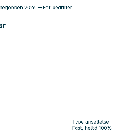
erjobben
2026
☀️
For bedrifter
ør
Type ansettelse
Fast, heltid 100%