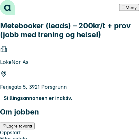
Hopp til innhold
Meny
Møtebooker (leads) – 200kr/t + prov
(jobb med trening og helse!)
LokeNor As
Ferjegata 5, 3921 Porsgrunn
Stillingsannonsen er inaktiv.
Om jobben
Lagre favoritt
Oppstart
Etter avtale