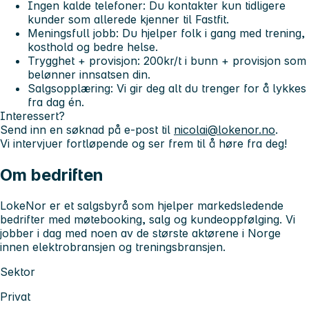
Ingen kalde telefoner:
Du kontakter kun tidligere
kunder som allerede kjenner til Fastfit.
Meningsfull jobb:
Du hjelper folk i gang med trening,
kosthold og bedre helse.
Trygghet + provisjon:
200kr/t i bunn + provisjon som
belønner innsatsen din.
Salgsopplæring:
Vi gir deg alt du trenger for å lykkes
fra dag én.
Interessert?
Send inn en søknad på e-post til
nicolai@lokenor.no
.
Vi intervjuer fortløpende og ser frem til å høre fra deg!
Om bedriften
LokeNor er et salgsbyrå som hjelper markedsledende
bedrifter med møtebooking, salg og kundeoppfølging. Vi
jobber i dag med noen av de største aktørene i Norge
innen elektrobransjen og treningsbransjen.
Sektor
Privat