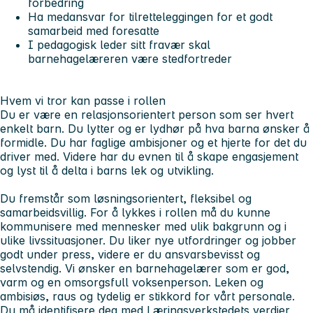
forbedring
Ha medansvar for tilretteleggingen for et godt
samarbeid med foresatte
I pedagogisk leder sitt fravær skal
barnehagelæreren være stedfortreder
Hvem vi tror kan passe i rollen
Du er være en relasjonsorientert person som ser hvert
enkelt barn. Du lytter og er lydhør på hva barna ønsker å
formidle. Du har faglige ambisjoner og et hjerte for det du
driver med. Videre har du evnen til å skape engasjement
og lyst til å delta i barns lek og utvikling.
Du fremstår som løsningsorientert, fleksibel og
samarbeidsvillig. For å lykkes i rollen må du kunne
kommunisere med mennesker med ulik bakgrunn og i
ulike livssituasjoner. Du liker nye utfordringer og jobber
godt under press, videre er du ansvarsbevisst og
selvstendig. Vi ønsker en barnehagelærer som er god,
varm og en omsorgsfull voksenperson. Leken og
ambisiøs, raus og tydelig er stikkord for vårt personale.
Du må identifisere deg med Læringsverkstedets verdier