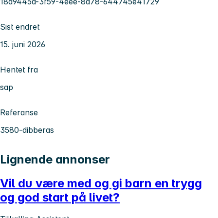
18a9445a-3f59-4eee-8a78-644745e41729
Sist endret
15. juni 2026
Hentet fra
sap
Referanse
3580-dibberas
Lignende annonser
Vil du være med og gi barn en trygg
og god start på livet?