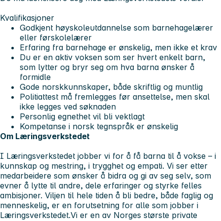
Kvalifikasjoner
Godkjent høyskoleutdannelse som barnehagelærer
eller førskolelærer
Erfaring fra barnehage er ønskelig, men ikke et krav
Du er en aktiv voksen som ser hvert enkelt barn,
som lytter og bryr seg om hva barna ønsker å
formidle
Gode norskkunnskaper, både skriftlig og muntlig
Politiattest må fremlegges før ansettelse, men skal
ikke legges ved søknaden
Personlig egnethet vil bli vektlagt
Kompetanse i norsk tegnspråk er ønskelig
Om Læringsverkstedet
I Læringsverkstedet jobber vi for å få barna til å vokse – i
kunnskap og mestring, i trygghet og empati. Vi ser etter
medarbeidere som ønsker å bidra og gi av seg selv, som
evner å lytte til andre, dele erfaringer og styrke felles
ambisjoner. Viljen til hele tiden å bli bedre, både faglig og
menneskelig, er en forutsetning for alle som jobber i
Læringsverkstedet.Vi er en av Norges største private