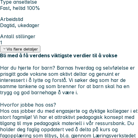
Type ansettelse
Fast, heltid 100%
Arbeidstid
Dagtid, ukedager
Antall stillinger
1
Vis flere detaljer
Bli med å få verdens viktigste verdier til å vokse
Har du hjerte for barn? Barnas hverdag og selvfølelse er
prisgitt gode voksne som aktivt deltar og genuint er
interessert i å lytte og forstå. Vi søker deg som har de
samme tankene og som brenner for at barn skal ha en
trygg og god barnehage å være i.
Hvorfor jobbe hos oss?
Hos oss jobber du med engasjerte og dyktige kollegaer i et
stort fagmiljø! Vi har et attraktivt pedagogisk konsept med
tilgang til mye pedagogisk materiell i vår ressursbank. Du
holder deg faglig oppdatert ved å delta på kurs og
fagopplæring som tilbys, bl.a. gjennom Læringsverkstedet