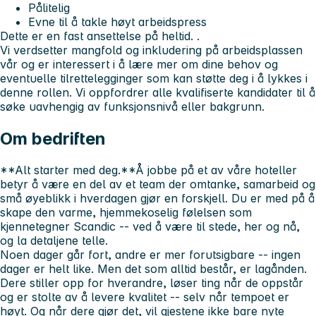
Pålitelig
Evne til å takle høyt arbeidspress
Dette er en fast ansettelse på heltid. .
Vi verdsetter mangfold og inkludering på arbeidsplassen
vår og er interessert i å lære mer om dine behov og
eventuelle tilrettelegginger som kan støtte deg i å lykkes i
denne rollen. Vi oppfordrer alle kvalifiserte kandidater til å
søke uavhengig av funksjonsnivå eller bakgrunn.
Om bedriften
**Alt starter med deg.**Å jobbe på et av våre hoteller
betyr å være en del av et team der omtanke, samarbeid og
små øyeblikk i hverdagen gjør en forskjell. Du er med på å
skape den varme, hjemmekoselig følelsen som
kjennetegner Scandic -- ved å være til stede, her og nå,
og la detaljene telle.
Noen dager går fort, andre er mer forutsigbare -- ingen
dager er helt like. Men det som alltid består, er lagånden.
Dere stiller opp for hverandre, løser ting når de oppstår
og er stolte av å levere kvalitet -- selv når tempoet er
høyt. Og når dere gjør det, vil gjestene ikke bare nyte