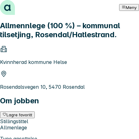
Hopp til innhold
Meny
Allmennlege (100 %) – kommunal
tilsetjing, Rosendal/Hatlestrand.
Kvinnherad kommune Helse
Rosendalsvegen 10, 5470 Rosendal
Om jobben
Lagre favoritt
Stillingstittel
Allmenlege
Type ansettelse