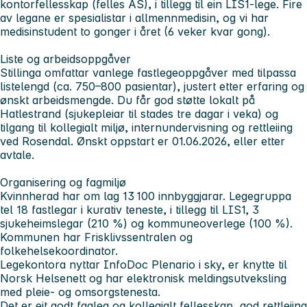
kontorfellesskap (felles AS), i tillegg til ein LIS1‑lege. Fire
av legane er spesialistar i allmennmedisin, og vi har
medisinstudent to gonger i året (6 veker kvar gong).
Liste og arbeidsoppgåver
Stillinga omfattar vanlege fastlegeoppgåver med tilpassa
listelengd (ca. 750–800 pasientar), justert etter erfaring og
ønskt arbeidsmengde. Du får god støtte lokalt på
Hatlestrand (sjukepleiar til stades tre dagar i veka) og
tilgang til kollegialt miljø, internundervisning og rettleiing
ved Rosendal. Ønskt oppstart er 01.06.2026, eller etter
avtale.
Organisering og fagmiljø
Kvinnherad har om lag 13 100 innbyggjarar. Legegruppa
tel 18 fastlegar i kurativ teneste, i tillegg til LIS1, 3
sjukeheimslegar (210 %) og kommuneoverlege (100 %).
Kommunen har Frisklivssentralen og
folkehelsekoordinator.
Legekontora nyttar InfoDoc Plenario i sky, er knytte til
Norsk Helsenett og har elektronisk meldingsutveksling
med pleie‑ og omsorgstenesta.
Det er eit godt fagleg og kollegialt fellesskap, god rettleiing