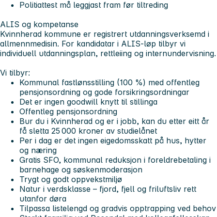
Politiattest må leggjast fram før tiltreding
ALIS og kompetanse
Kvinnherad kommune er registrert utdanningsverksemd i
allmennmedisin. For kandidatar i ALIS‑løp tilbyr vi
individuell utdanningsplan, rettleiing og internundervisning.
Vi tilbyr:
Kommunal fastlønsstilling (100 %) med offentleg
pensjonsordning og gode forsikringsordningar
Det er ingen goodwill knytt til stillinga
Offentleg pensjonsordning
Bur du i Kvinnherad og er i jobb, kan du etter eitt år
få sletta 25 000 kroner av studielånet
Per i dag er det ingen eigedomsskatt på hus, hytter
og næring
Gratis SFO, kommunal reduksjon i foreldrebetaling i
barnehage og søskenmoderasjon
Trygt og godt oppvekstmiljø
Natur i verdsklasse – fjord, fjell og friluftsliv rett
utanfor døra
Tilpassa listelengd og gradvis opptrapping ved behov