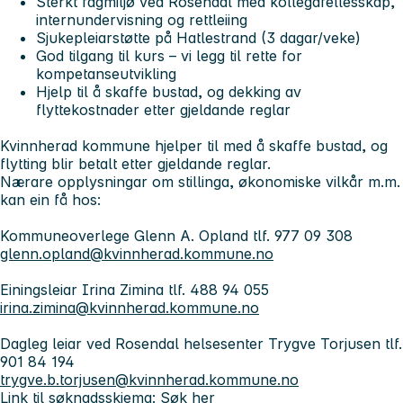
Sterkt fagmiljø ved Rosendal med kollegafellesskap,
internundervisning og rettleiing
Sjukepleiarstøtte på Hatlestrand (3 dagar/veke)
God tilgang til kurs – vi legg til rette for
kompetanseutvikling
Hjelp til å skaffe bustad, og dekking av
flyttekostnader etter gjeldande reglar
Kvinnherad kommune hjelper til med å skaffe bustad, og
flytting blir betalt etter gjeldande reglar.
Nærare opplysningar om stillinga, økonomiske vilkår m.m.
kan ein få hos:
Kommuneoverlege Glenn A. Opland tlf. 977 09 308
glenn.opland@kvinnherad.kommune.no
Einingsleiar Irina Zimina tlf. 488 94 055
irina.zimina@kvinnherad.kommune.no
Dagleg leiar ved Rosendal helsesenter Trygve Torjusen tlf.
901 84 194
trygve.b.torjusen@kvinnherad.kommune.no
Link til søknadsskjema:
Søk her