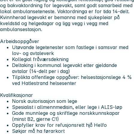
og bakvaktordning for legevakt, samt godt samarbeid med
lokal ambulanseteneste. Vaktordninga er for tida 14‑delt.
Kvinnherad legevakt er bemanna med sjukepleiar på
kveldstid og helgedagar og ligg vegg i vegg med
ambulansestasjon.
Arbeidsoppgåver
Utøvande legetenester som fastlege i samsvar med
lov‑ og avtaleverk
Kollegial fråværsdekning
Deltaking i kommunal legevakt etter gjeldande
avtalar (14‑delt per i dag)
Tilplikta offentlege oppgåver: helsestasjonslege 4 %
ved Hatlestrand helsesenter
Kvalifikasjonar
Norsk autorisasjon som lege
Spesialist i allmennmedisin, eller lege i ALIS‑løp
Gode munnlege og skriftlege norskkunnskapar
(minst B2, gjerne C1)
Oppfyller krav for refusjonsrett hjå Helfo
Søkjar må ha førarkort