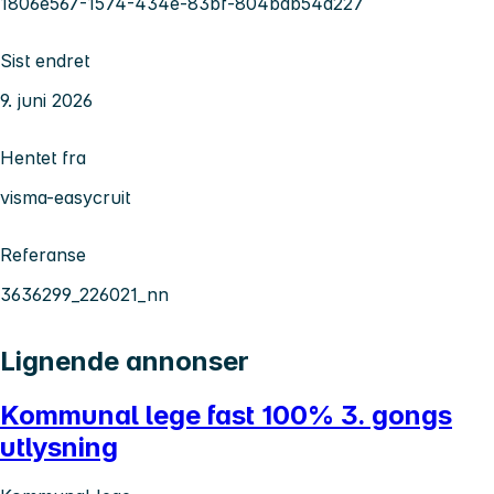
1806e567-1574-434e-83bf-804bab54d227
Sist endret
9. juni 2026
Hentet fra
visma-easycruit
Referanse
3636299_226021_nn
Lignende annonser
Kommunal lege fast 100% 3. gongs
utlysning