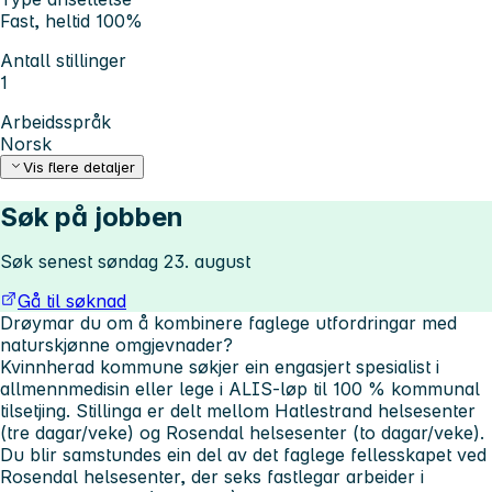
Fast, heltid 100%
Antall stillinger
1
Arbeidsspråk
Norsk
Vis flere detaljer
Søk på jobben
Søk senest søndag 23. august
Gå til søknad
Drøymar du om å kombinere faglege utfordringar med
naturskjønne omgjevnader?
Kvinnherad kommune søkjer ein engasjert spesialist i
allmennmedisin eller lege i ALIS‑løp til 100 % kommunal
tilsetjing. Stillinga er delt mellom Hatlestrand helsesenter
(tre dagar/veke) og Rosendal helsesenter (to dagar/veke).
Du blir samstundes ein del av det faglege fellesskapet ved
Rosendal helsesenter, der seks fastlegar arbeider i