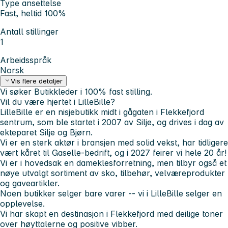
Type ansettelse
Fast, heltid 100%
Antall stillinger
1
Arbeidsspråk
Norsk
Vis flere detaljer
Vi søker Butikkleder i 100% fast stilling.
Vil du være hjertet i LilleBille?
LilleBille er en nisjebutikk midt i gågaten i Flekkefjord
sentrum, som ble startet i 2007 av Silje, og drives i dag av
ekteparet Silje og Bjørn.
Vi er en sterk aktør i bransjen med solid vekst, har tidligere
vært kåret til Gaselle-bedrift, og i 2027 feirer vi hele 20 år!
Vi er i hovedsak en dameklesforretning, men tilbyr også et
nøye utvalgt sortiment av sko, tilbehør, velværeprodukter
og gaveartikler.
Noen butikker selger bare varer -- vi i LilleBille selger en
opplevelse.
Vi har skapt en destinasjon i Flekkefjord med deilige toner
over høyttalerne og positive vibber.