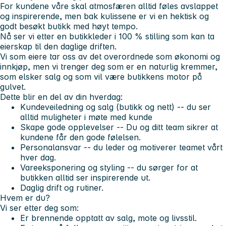
For kundene våre skal atmosfæren alltid føles avslappet
og inspirerende, men bak kulissene er vi en hektisk og
godt besøkt butikk med høyt tempo.
Nå ser vi etter en butikkleder i 100 % stilling som kan ta
eierskap til den daglige driften.
Vi som eiere tar oss av det overordnede som økonomi og
innkjøp, men vi trenger deg som er en naturlig kremmer,
som elsker salg og som vil være butikkens motor på
gulvet.
Dette blir en del av din hverdag:
Kundeveiledning og salg (butikk og nett) -- du ser
alltid muligheter i møte med kunde
Skape gode opplevelser -- Du og ditt team sikrer at
kundene får den gode følelsen.
Personalansvar -- du leder og motiverer teamet vårt
hver dag.
Vareeksponering og styling -- du sørger for at
butikken alltid ser inspirerende ut.
Daglig drift og rutiner.
Hvem er du?
Vi ser etter deg som:
Er brennende opptatt av salg, mote og livsstil.