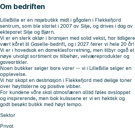
Om bedriften
LilleBille er en nisjebutikk midt i gågaten i Flekkefjord
sentrum, som ble startet i 2007 av Silje, og drives i dag av
ekteparet Silje og Bjørn.
Vi er en sterk aktør i bransjen med solid vekst, har tidligere
vært kåret til Gaselle-bedrift, og i 2027 feirer vi hele 20 år!
Vi er i hovedsak en dameklesforretning, men tilbyr også et
nøye utvalgt sortiment av tilbehør, velværeprodukter og
gaveartikler.
Noen butikker selger bare varer -- vi i LilleBille selger en
opplevelse.
Vi har skapt en destinasjon i Flekkefjord med deilige toner
over høyttalerne og positive vibber.
For kundene våre skal atmosfæren alltid føles avslappet
og inspirerende, men bak kulissene er vi en hektisk og
godt besøkt butikk med høyt tempo.
Sektor
Privat