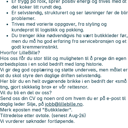
Er trygg på folk, sprer positiv energi og trives med at
det koker litt rundt deg.
Er selvstendig, strukturert og ser løsninger før de blir
problemer.
Trives med varierte oppgaver, fra styling og
kundeprat til logistikk og pakking.
Du trenger ikke nødvendigvis ha vært butikkleder før,
men du må ha god erfaring fra servicebransjen og et
godt kremmerinstinkt.
Hvorfor LilleBille?
Hos oss får du stor tillit og muligheten til å prege din egen
arbeidsplass i en solid bedrift med lang historie.
Vi gir deg god opplæring og støtte underveis, men målet er
at du skal styre den daglige driften selvstendig.
Her blir du en helt avgjørende brikke i en bedrift der «små
ting, gjort skikkelig bra» er vår rettesnor.
Vil du bli en del av oss?
Send oss din CV og noen ord om hvem du er på e-post til
daglig leder Silje, på
jobb@lillebille.no
.
Merk eposten med "Butikkleder".
Tiltredelse etter avtale. (senest Aug-26)
Vi vurderer søknader fortløpende.