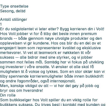
Type ansettelse
Sesong, deltid
Antall stillinger
1
Er du salgstalentet vi leter etter? Bygg karrieren din i Volt!
Hos Volt jobber vi for å tilby det beste innen premium
brands -- både gjennom nøye utvalgte produkter og den
opplevelsen vi gir kundene. Hos oss blir du en del av et
engasjert team som representerer kvalitet og eksklusive
merkevarer. Vi vet at teamwork er nøkkelen til vår
suksess -- alle bidrar med sine styrker, og vi jobber
sammen mot felles mål. Samtidig har vi fokus på utvikling
og investerer i våre ansatte. Vi ønsker at alle skal få
muligheten til å vokse og lykkes. Som en stor aktør kan vi
tilby spennende karrieremuligheter både innen butikkdrift
og andre fagområder, også internasjonalt.
Men, kanskje viktigst av alt -- vi har det gøy på jobb og
bryr oss om hverandre!
Din rolle
Som butikkselger hos Volt spiller du en viktig rolle for
butikkens suksess. Du trives best i kontakt med kunden og