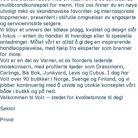
multibrandkonseptet for menn. Hos oss finner du en nøye
utvalgt miks av skandinaviske favoritter og internasjonale
toppmerker, presentert i stilfulle omgivelser av engasjerte
og serviceinnstilte selgere.
Vi tilbyr et univers der tidløse plagg, kvalitet og design står
i fokus -- enten du handler til hverdags eller til spesielle
anledninger. Målet vårt er alltid å gi deg en inspirerende
handleopplevelse, med hjelp fra eksperter som brenner
for mote.
Volt er en del av Varner, et av Nordens ledende
motekonsern, med profilerte kjeder som Dressmann,
Carlings, Bik Bok, Junkyard, Levis og Cubus. I dag har
Volt over 90 butikker i Norge, Sverige og Finland, og vi
jobber kontinuerlig med å utvide og utvikle konseptet vårt
både i butikk og på nett.
Velkommen til Volt -- stedet for kvalitetsmote til deg!
Sektor
Privat