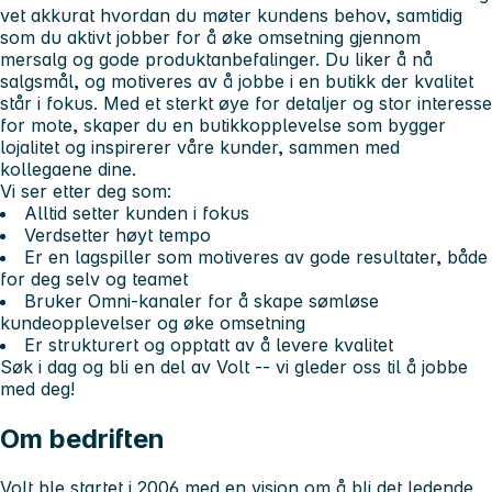
vet akkurat hvordan du møter kundens behov, samtidig
som du aktivt jobber for å øke omsetning gjennom
mersalg og gode produktanbefalinger. Du liker å nå
salgsmål, og motiveres av å jobbe i en butikk der kvalitet
står i fokus. Med et sterkt øye for detaljer og stor interesse
for mote, skaper du en butikkopplevelse som bygger
lojalitet og inspirerer våre kunder, sammen med
kollegaene dine.
Vi ser etter deg som:
Alltid setter kunden i fokus
Verdsetter høyt tempo
Er en lagspiller som motiveres av gode resultater, både
for deg selv og teamet
Bruker Omni-kanaler for å skape sømløse
kundeopplevelser og øke omsetning
Er strukturert og opptatt av å levere kvalitet
Søk i dag og bli en del av Volt -- vi gleder oss til å jobbe
med deg!
Om bedriften
Volt ble startet i 2006 med en visjon om å bli det ledende