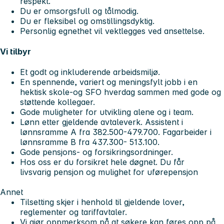
respekt.
Du er omsorgsfull og tålmodig.
Du er fleksibel og omstillingsdyktig.
Personlig egnethet vil vektlegges ved ansettelse.
Vi tilbyr
Et godt og inkluderende arbeidsmiljø.
En spennende, variert og meningsfylt jobb i en
hektisk skole-og SFO hverdag sammen med gode og
støttende kollegaer.
Gode muligheter for utvikling alene og i team.
Lønn etter gjeldende avtaleverk. Assistent i
lønnsramme A fra 382.500-479.700. Fagarbeider i
lønnsramme B fra 437.300- 513.100.
Gode pensjons- og forsikringsordninger.
Hos oss er du forsikret hele døgnet. Du får
livsvarig pensjon og mulighet for uførepensjon
Annet
Tilsetting skjer i henhold til gjeldende lover,
reglementer og tariffavtaler.
Vi gjør oppmerksom på at søkere kan føres opp på