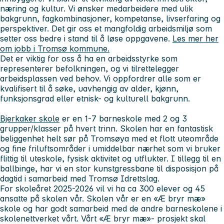
næring og kultur. Vi ønsker medarbeidere med ulik
bakgrunn, fagkombinasjoner, kompetanse, livserfaring og
perspektiver. Det gir oss et mangfoldig arbeidsmiljø som
setter oss bedre i stand til å løse oppgavene.
Les mer her
om jobb i Tromsø kommune.
Det er viktig for oss å ha en arbeidsstyrke som
representerer befolkningen, og vi tilrettelegger
arbeidsplassen ved behov. Vi oppfordrer alle som er
kvalifisert til å søke, uavhengig av alder, kjønn,
funksjonsgrad eller etnisk- og kulturell bakgrunn.
Bjerkaker skole
er en 1-7 barneskole med 2 og 3
grupper/klasser på hvert trinn. Skolen har en fantastisk
beliggenhet helt sør på Tromsøya med et flott uteområde
og fine friluftsområder i umiddelbar nærhet som vi bruker
flittig til uteskole, fysisk aktivitet og utflukter. I tillegg til en
ballbinge, har vi en stor kunstgressbane til disposisjon på
dagtid i samarbeid med Tromsø Idrettslag.
For skoleåret 2025-2026 vil vi ha ca 300 elever og 45
ansatte på skolen vår. Skolen vår er en «Æ bryr mæ»
skole og har godt samarbeid med de andre barneskolene i
skolenettverket vårt. Vårt «Æ bryr mæ»- prosjekt skal