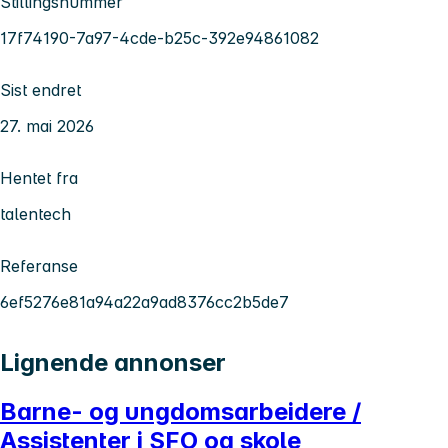
Stillingsnummer
17f74190-7a97-4cde-b25c-392e94861082
Sist endret
27. mai 2026
Hentet fra
talentech
Referanse
6ef5276e81a94a22a9ad8376cc2b5de7
Lignende annonser
Barne- og ungdomsarbeidere /
Assistenter i SFO og skole