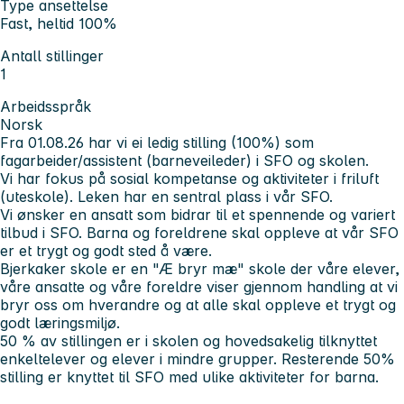
Type ansettelse
Fast, heltid 100%
Antall stillinger
1
Arbeidsspråk
Norsk
Fra 01.08.26 har vi ei ledig stilling (100%) som
fagarbeider/assistent (barneveileder) i SFO og skolen.
Vi har fokus på sosial kompetanse og aktiviteter i friluft
(uteskole). Leken har en sentral plass i vår SFO.
Vi ønsker en ansatt som bidrar til et spennende og variert
tilbud i SFO. Barna og foreldrene skal oppleve at vår SFO
er et trygt og godt sted å være.
Bjerkaker skole er en "Æ bryr mæ" skole der våre elever,
våre ansatte og våre foreldre viser gjennom handling at vi
bryr oss om hverandre og at alle skal oppleve et trygt og
godt læringsmiljø.
50 % av stillingen er i skolen og hovedsakelig tilknyttet
enkeltelever og elever i mindre grupper. Resterende 50%
stilling er knyttet til SFO med ulike aktiviteter for barna.