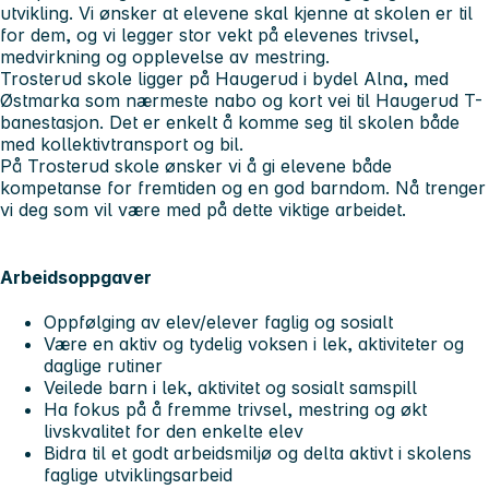
utvikling. Vi ønsker at elevene skal kjenne at skolen er til
for dem, og vi legger stor vekt på elevenes trivsel,
medvirkning og opplevelse av mestring.
Trosterud skole ligger på Haugerud i bydel Alna, med
Østmarka som nærmeste nabo og kort vei til Haugerud T-
banestasjon. Det er enkelt å komme seg til skolen både
med kollektivtransport og bil.
På Trosterud skole ønsker vi å gi elevene både
kompetanse for fremtiden og en god barndom. Nå trenger
vi deg som vil være med på dette viktige arbeidet.
Arbeidsoppgaver
Oppfølging av elev/elever faglig og sosialt
Være en aktiv og tydelig voksen i lek, aktiviteter og
daglige rutiner
Veilede barn i lek, aktivitet og sosialt samspill
Ha fokus på å fremme trivsel, mestring og økt
livskvalitet for den enkelte elev
Bidra til et godt arbeidsmiljø og delta aktivt i skolens
faglige utviklingsarbeid