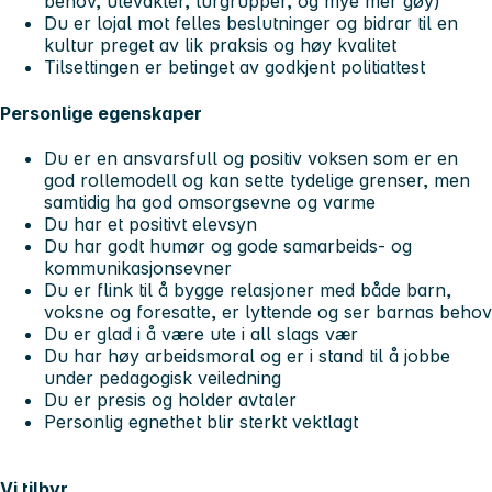
behov, utevakter, turgrupper, og mye mer gøy)
Du er lojal mot felles beslutninger og bidrar til en
kultur preget av lik praksis og høy kvalitet
Tilsettingen er betinget av godkjent politiattest
Personlige egenskaper
Du er en ansvarsfull og positiv voksen som er en
god rollemodell og kan sette tydelige grenser, men
samtidig ha god omsorgsevne og varme
Du har et positivt elevsyn
Du har godt humør og gode samarbeids- og
kommunikasjonsevner
Du er flink til å bygge relasjoner med både barn,
voksne og foresatte, er lyttende og ser barnas behov
Du er glad i å være ute i all slags vær
Du har høy arbeidsmoral og er i stand til å jobbe
under pedagogisk veiledning
Du er presis og holder avtaler
Personlig egnethet blir sterkt vektlagt
Vi tilbyr