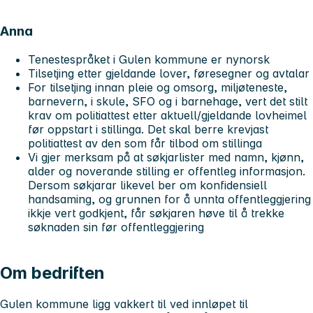
Anna
Tenestespråket i Gulen kommune er nynorsk
Tilsetjing etter gjeldande lover, føresegner og avtalar
For tilsetjing innan pleie og omsorg, miljøteneste,
barnevern, i skule, SFO og i barnehage, vert det stilt
krav om politiattest etter aktuell/gjeldande lovheimel
før oppstart i stillinga. Det skal berre krevjast
politiattest av den som får tilbod om stillinga
Vi gjer merksam på at søkjarlister med namn, kjønn,
alder og noverande stilling er offentleg informasjon.
Dersom søkjarar likevel ber om konfidensiell
handsaming, og grunnen for å unnta offentleggjering
ikkje vert godkjent, får søkjaren høve til å trekke
søknaden sin før offentleggjering
Om bedriften
Gulen kommune ligg vakkert til ved innløpet til