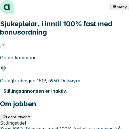
Hopp til innhold
Meny
Sjukepleiar, i inntil 100% fast med
bonusordning
Gulen kommune
Gulafjfordvegen 1519, 5960 Dalsøyra
Stillingsannonsen er inaktiv.
Om jobben
Lagre favoritt
Stillingstittel
Sone BBD. Tilsetjing i inntil 100% fast st. sjukepleiar frå