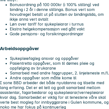
Bonusordning på 100 000kr (i 100% stilling) ved
binding i 2 år i denne stillinga. Bonus vert som
hovudregel betalt ut på slutten av bindingstida, om
ikkje anna vert avtalt
Løn over tariff for sjukepleiarar i turnus
Ekstra helgekompensasjon ved gått vakt
Gode pensjons- og forsikringsordningar
Arbeidsoppgåver
Sjukepleiefagleg ansvar og oppgåver
Pasientretta oppgåver, som til dømes pleie og
oppfølging av brukarane
Samarbeid med andre faggrupper, 2. linjeteneste m.fl.
Andre oppgåver som måtte kome til
I sone BBD arbeider det både nyutdanna og tilsette med
lang erfaring. Det er eit tett og godt samarbeid mellom
assistentar, fagarbeidarar og sjukepleiarar/vernepleiarar
kvar dag. Samarbeidet er viktig for at tenestene våre skal
verte best mogleg for innbyggjarane i Gulen kommune, og
noko me har fokus på kontinuerleg