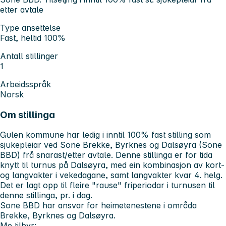
etter avtale
Type ansettelse
Fast, heltid 100%
Antall stillinger
1
Arbeidsspråk
Norsk
Om stillinga
Gulen kommune har ledig i inntil 100% fast stilling som
sjukepleiar ved Sone Brekke, Byrknes og Dalsøyra (Sone
BBD) frå snarast/etter avtale. Denne stillinga er for tida
knytt til turnus på Dalsøyra, med ein kombinasjon av kort-
og langvakter i vekedagane, samt langvakter kvar 4. helg.
Det er lagt opp til fleire "rause" friperiodar i turnusen til
denne stillinga, pr. i dag.
Sone BBD har ansvar for heimetenestene i områda
Brekke, Byrknes og Dalsøyra.
Me tilbyr: