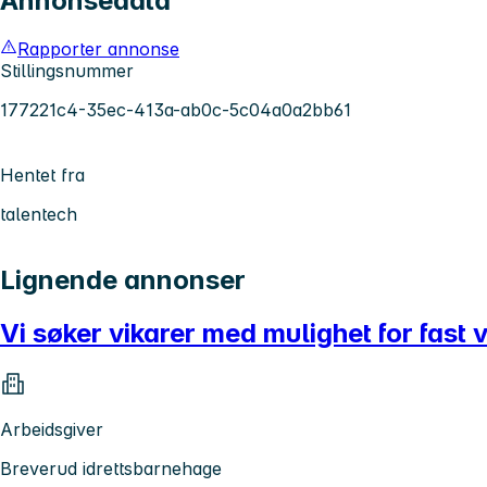
Annonsedata
Rapporter annonse
Stillingsnummer
177221c4-35ec-413a-ab0c-5c04a0a2bb61
Hentet fra
talentech
Lignende annonser
Vi søker vikarer med mulighet for fast 
Arbeidsgiver
Breverud idrettsbarnehage