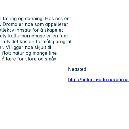
e læring og danning. Hos oss er
a. Drama er noe som appellerer
ollektiv innsats for å skape et
uruly kulturbarnehage er en fem
ar utvidet kristen formålsparagraf
i ligger noe skjult til i
 flott natur og mange fine
d å lære for store og små»
Nettsted
http://betania-alta.no/barn