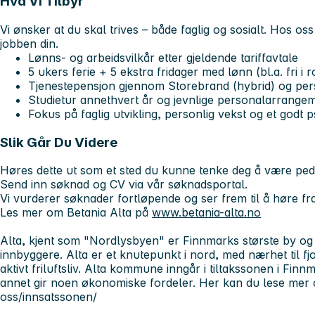
Hva Vi Tilbyr
Vi ønsker at du skal trives – både faglig og sosialt. Hos o
jobben din.
Lønns- og arbeidsvilkår etter gjeldende tariffavtale
5 ukers ferie + 5 ekstra fridager med lønn (bl.a. fri i 
Tjenestepensjon gjennom Storebrand (hybrid) og pers
Studietur annethvert år og jevnlige personalarrange
Fokus på faglig utvikling, personlig vekst og et godt p
Slik Går Du Videre
Høres dette ut som et sted du kunne tenke deg å være peda
Send inn søknad og CV via vår søknadsportal.
Vi vurderer søknader fortløpende og ser frem til å høre fr
Les mer om Betania Alta på
www.betania-alta.no
Alta, kjent som "Nordlysbyen" er Finnmarks største by
innbyggere. Alta er et knutepunkt i nord, med nærhet til fjo
aktivt friluftsliv. Alta kommune inngår i tiltakssonen i F
annet gir noen økonomiske fordeler. Her kan du lese mer 
oss/innsatssonen/