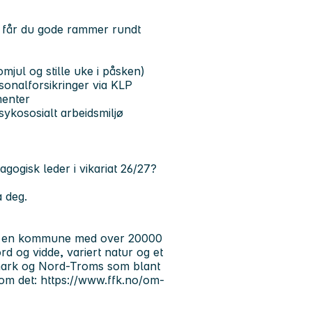
ss får du gode rammer rundt
romjul og stille uke i påsken)
onalforsikringer via KLP
menter
sykososialt arbeidsmiljø
gogisk leder i vikariat 26/27?
a deg.
 og en kommune med over 20000
rd og vidde, variert natur og et
innmark og Nord-Troms som blant
om det: https://www.ffk.no/om-