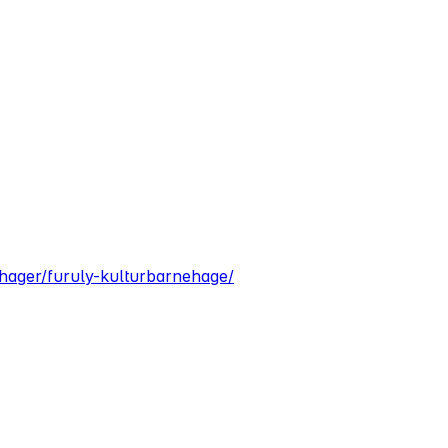
ehager/furuly-kulturbarnehage/