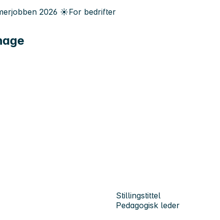
erjobben
2026
☀️
For bedrifter
ehage
Stillingstittel
Pedagogisk leder