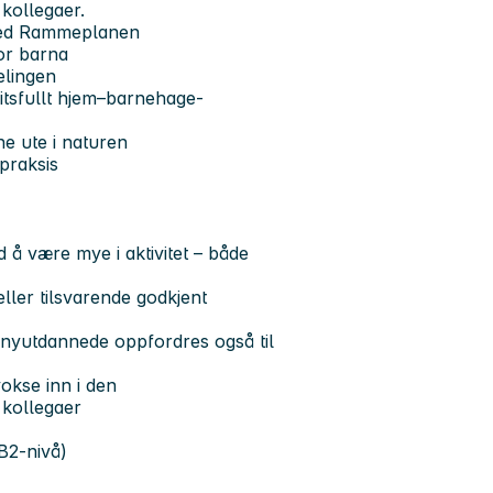
 kollegaer.
 med Rammeplanen
for barna
elingen
litsfullt hjem–barnehage-
ne ute i naturen
 praksis
d å være mye i aktivitet – både
ler tilsvarende godkjent
 nyutdannede oppfordres også til
vokse inn i den
 kollegaer
B2-nivå)