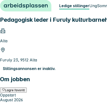
Hopp til innhold
Ledige stillinger
Ung
Somm
Pedagogisk leder i Furuly kulturbarn
Alta
Furuly 23, 9512 Alta
Stillingsannonsen er inaktiv.
Om jobben
Lagre favoritt
Oppstart
August 2026