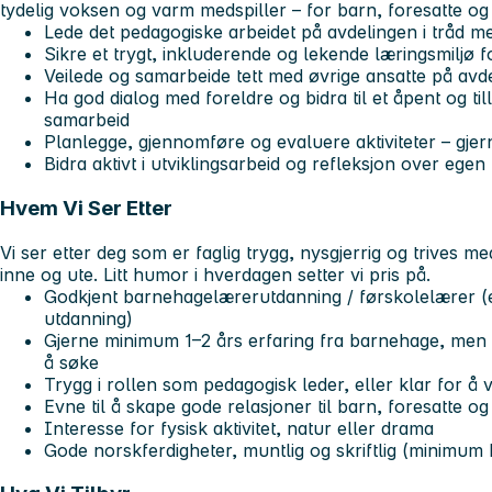
tydelig voksen og varm medspiller – for barn, foresatte og
Lede det pedagogiske arbeidet på avdelingen i tråd
Sikre et trygt, inkluderende og lekende læringsmiljø 
Veilede og samarbeide tett med øvrige ansatte på avd
Ha god dialog med foreldre og bidra til et åpent og til
samarbeid
Planlegge, gjennomføre og evaluere aktiviteter – gjer
Bidra aktivt i utviklingsarbeid og refleksjon over egen
Hvem Vi Ser Etter
Vi ser etter deg som er faglig trygg, nysgjerrig og trives me
inne og ute. Litt humor i hverdagen setter vi pris på.
Godkjent barnehagelærerutdanning / førskolelærer (el
utdanning)
Gjerne minimum 1–2 års erfaring fra barnehage, men
å søke
Trygg i rollen som pedagogisk leder, eller klar for å 
Evne til å skape gode relasjoner til barn, foresatte og
Interesse for fysisk aktivitet, natur eller drama
Gode norskferdigheter, muntlig og skriftlig (minimum 