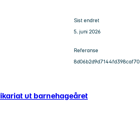
Sist endret
5. juni 2026
Referanse
8d06b2d9d7144fd398caf7
vikariat ut barnehageåret