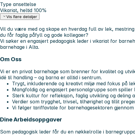
Type ansettelse
Vikariat, heltid 100%
Vis flere detaljer
Vil du være med og skape en hverdag full av lek, mestring 
du får faglig påfyll og gode kollegaer?
Vi søker en engasjert pedagogisk leder i vikariat for barne
barnehage i Alta.
Om Oss
Vi er en privat barnehage som brenner for kvalitet og utvikl
idé til handling – og barna er alltid i sentrum.
Trygt, inkluderende og kreativt miljø med fokus på lek,
Mangfoldig og engasjert personalgruppe som spiller
Sterk kultur for refleksjon, faglig utvikling og deling 
Verdier som trygghet, trivsel, tilhørighet og tillit pre
Vi følger tariffavtale for barnehagesektoren gjennom
Dine Arbeidsoppgaver
Som pedagogisk leder får du en nøkkelrolle i barnegruppa