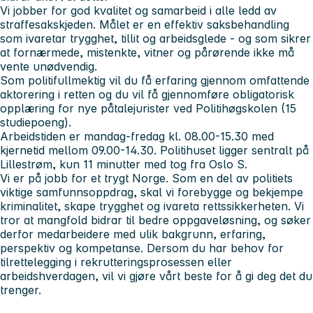
Vi jobber for god kvalitet og samarbeid i alle ledd av
straffesakskjeden. Målet er en effektiv saksbehandling
som ivaretar trygghet, tillit og arbeidsglede - og som sikrer
at fornærmede, mistenkte, vitner og pårørende ikke må
vente unødvendig.
Som politifullmektig vil du få erfaring gjennom omfattende
aktorering i retten og du vil få gjennomføre obligatorisk
opplæring for nye påtalejurister ved Politihøgskolen (15
studiepoeng).
Arbeidstiden er mandag-fredag kl. 08.00-15.30 med
kjernetid mellom 09.00-14.30. Politihuset ligger sentralt på
Lillestrøm, kun 11 minutter med tog fra Oslo S.
Vi er på jobb for et trygt Norge. Som en del av politiets
viktige samfunnsoppdrag, skal vi forebygge og bekjempe
kriminalitet, skape trygghet og ivareta rettssikkerheten. Vi
tror at mangfold bidrar til bedre oppgaveløsning, og søker
derfor medarbeidere med ulik bakgrunn, erfaring,
perspektiv og kompetanse. Dersom du har behov for
tilrettelegging i rekrutteringsprosessen eller
arbeidshverdagen, vil vi gjøre vårt beste for å gi deg det du
trenger.