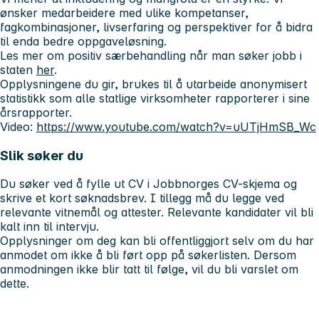
ønsker medarbeidere med ulike kompetanser,
fagkombinasjoner, livserfaring og perspektiver for å bidra
til enda bedre oppgaveløsning.
Les mer om positiv særbehandling når man søker jobb i
staten
her
.
Opplysningene du gir, brukes til å utarbeide anonymisert
statistikk som alle statlige virksomheter rapporterer i sine
årsrapporter.
Video:
https://www.youtube.com/watch?v=uUTjHmSB_Wc
Slik søker du
Du søker ved å fylle ut CV i Jobbnorges CV-skjema og
skrive et kort søknadsbrev. I tillegg må du legge ved
relevante vitnemål og attester. Relevante kandidater vil bli
kalt inn til intervju.
Opplysninger om deg kan bli offentliggjort selv om du har
anmodet om ikke å bli ført opp på søkerlisten. Dersom
anmodningen ikke blir tatt til følge, vil du bli varslet om
dette.