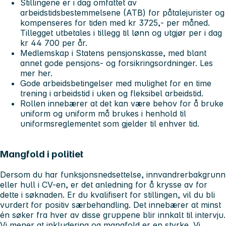
Stillingene er i dag omfattet av
arbeidstidsbestemmelsene (ATB) for påtalejurister og
kompenseres for tiden med kr 3725,- per måned.
Tillegget utbetales i tillegg til lønn og utgjør per i dag
kr 44 700 per år.
Medlemskap i Statens pensjonskasse, med blant
annet gode pensjons- og forsikringsordninger. Les
mer her.
Gode arbeidsbetingelser med mulighet for en time
trening i arbeidstid i uken og fleksibel arbeidstid.
Rollen innebærer at det kan være behov for å bruke
uniform og uniform må brukes i henhold til
uniformsreglementet som gjelder til enhver tid.
Mangfold i politiet
Dersom du har funksjonsnedsettelse, innvandrerbakgrunn
eller hull i CV-en, er det anledning for å krysse av for
dette i søknaden. Er du kvalifisert for stillingen, vil du bli
vurdert for positiv særbehandling. Det innebærer at minst
én søker fra hver av disse gruppene blir innkalt til intervju.
Vi mener at inkludering og mangfold er en styrke. Vi