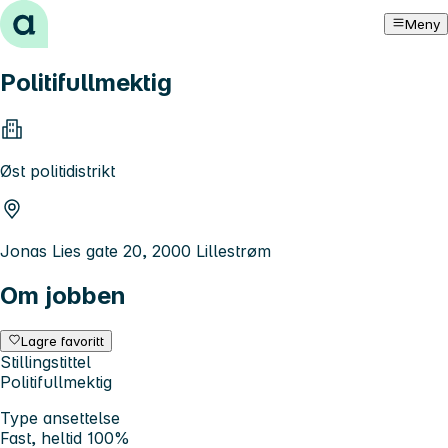
Hopp til innhold
Meny
Politifullmektig
Øst politidistrikt
Jonas Lies gate 20, 2000 Lillestrøm
Om jobben
Lagre favoritt
Stillingstittel
Politifullmektig
Type ansettelse
Fast, heltid 100%