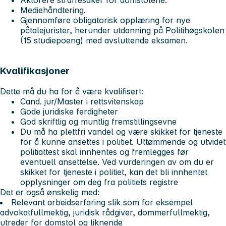
Aktorere straffesaker for domstolene.
Mediehåndtering.
Gjennomføre obligatorisk opplæring for nye
påtalejurister, herunder utdanning på Politihøgskolen
(15 studiepoeng) med avsluttende eksamen.
Kvalifikasjoner
Dette må du ha for å være kvalifisert:
Cand. jur/Master i rettsvitenskap
Gode juridiske ferdigheter
God skriftlig og muntlig fremstillingsevne
Du må ha plettfri vandel og være skikket for tjeneste
for å kunne ansettes i politiet. Uttømmende og utvidet
politiattest skal innhentes og fremlegges før
eventuell ansettelse. Ved vurderingen av om du er
skikket for tjeneste i politiet, kan det bli innhentet
opplysninger om deg fra politiets registre
Det er også ønskelig med:
Relevant arbeidserfaring slik som for eksempel
advokatfullmektig, juridisk rådgiver, dommerfullmektig,
utreder for domstol og liknende