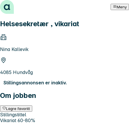
Hopp til innhold
Meny
Helsesekretær , vikariat
Nina Kallevik
4085 Hundvåg
Stillingsannonsen er inaktiv.
Om jobben
Lagre favoritt
Stillingstittel
Vikariat 60-80%