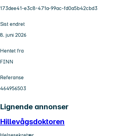
173dee41-e3c8-471a-99ac-fd0a5b42cbd3
Sist endret
8. juni 2026
Hentet fra
FINN
Referanse
464956503
Lignende annonser
Hillevågsdoktoren
Helsesekretær