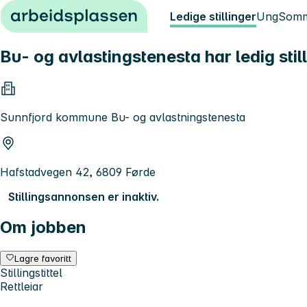
Hopp til innhold
Ledige stillinger
Ung
Somm
Bu- og avlastingstenesta har ledig stil
Sunnfjord kommune Bu- og avlastningstenesta
Hafstadvegen 42, 6809 Førde
Stillingsannonsen er inaktiv.
Om jobben
Lagre favoritt
Stillingstittel
Rettleiar