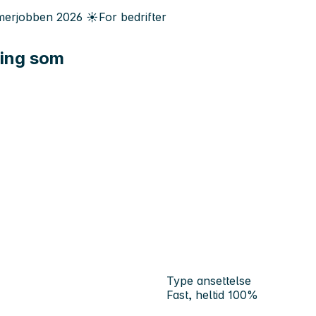
erjobben
2026
☀️
For bedrifter
ling som
Type ansettelse
Fast, heltid 100%