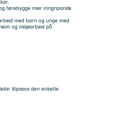
skar.
n og førebygge meir inngripande
i arbeid med barn og unge med
 heim og miljøarbeid på
tetar tilpassa den enkelte