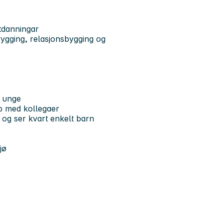
tdanningar
trygging, relasjonsbygging og
g unge
kap med kollegaer
 og ser kvart enkelt barn
ljø