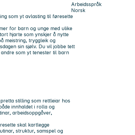
Arbeidsspråk
Norsk
g som yt avlasting til føresette
mer for barn og unge med ulike
stort hjarte som ynskjer å nytte
å meistring, tryggleik og
sdagen sin sjølv. Du vil jobbe tett
 andre som yt tenester til barn
pretta stilling som rettleiar hos
både innhaldet i rolla og
tinar, arbeidsoppgåver,
øresette skal kartlegge
utinar, struktur, samspel og