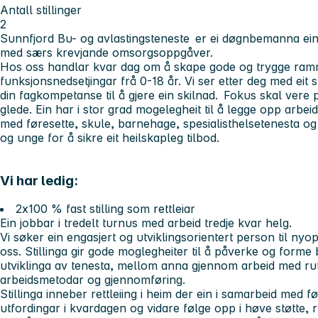
Antall stillinger
2
Sunnfjord Bu- og avlastingsteneste er ei døgnbemanna einin
med særs krevjande omsorgsoppgåver.
Hos oss handlar kvar dag om å skape gode og trygge ram
funksjonsnedsetjingar frå 0-18 år. Vi ser etter deg med eit 
din fagkompetanse til å gjere ein skilnad. Fokus skal vere p
glede. Ein har i stor grad mogelegheit til å legge opp arbeid
med føresette, skule, barnehage, spesialisthelsetenesta og
og unge for å sikre eit heilskapleg tilbod.
Vi har ledig:
2x100 % fast stilling som rettleiar
Ein jobbar i tredelt turnus med arbeid tredje kvar helg.
Vi søker ein engasjert og utviklingsorientert person til nyop
oss. Stillinga gir gode moglegheiter til å påverke og forme 
utviklinga av tenesta, mellom anna gjennom arbeid med ru
arbeidsmetodar og gjennomføring.
Stillinga inneber rettleiing i heim der ein i samarbeid med f
utfordingar i kvardagen og vidare følge opp i høve støtte, r