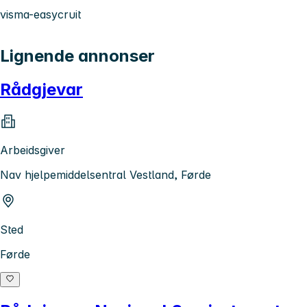
visma-easycruit
Lignende annonser
Rådgjevar
Arbeidsgiver
Nav hjelpemiddelsentral Vestland, Førde
Sted
Førde