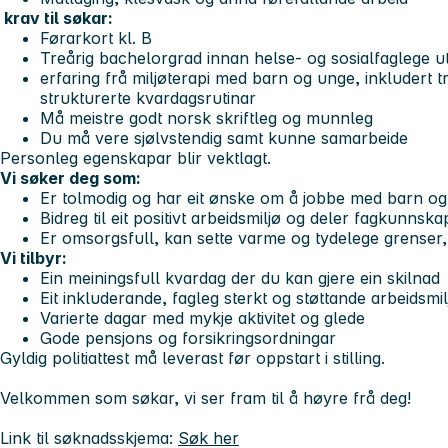
krav til søkar:
Førarkort kl. B
Treårig bachelorgrad innan helse- og sosialfaglege u
erfaring frå miljøterapi med barn og unge, inkludert 
strukturerte kvardagsrutinar
Må meistre godt norsk skriftleg og munnleg
Du må vere sjølvstendig samt kunne samarbeide
Personleg egenskapar blir vektlagt.
Vi søker deg som:
Er tolmodig og har eit ønske om å jobbe med barn o
Bidreg til eit positivt arbeidsmiljø og deler fagkunns
Er omsorgsfull, kan sette varme og tydelege grenser,
Vi tilbyr:
Ein meiningsfull kvardag der du kan gjere ein skilnad
Eit inkluderande, fagleg sterkt og støttande arbeidsmi
Varierte dagar med mykje aktivitet og glede
Gode pensjons og forsikringsordningar
Gyldig politiattest må leverast før oppstart i stilling.
Velkommen som søkar, vi ser fram til å høyre frå deg!
Link til søknadsskjema:
Søk her