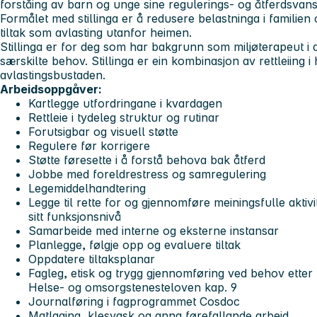
forståing av barn og unge sine regulerings- og åtferdsvan
Formålet med stillinga er å redusere belastninga i familie
tiltak som avlasting utanfor heimen.
Stillinga er for deg som har bakgrunn som miljøterapeut 
særskilte behov. Stillinga er ein kombinasjon av rettleiing i
avlastingsbustaden.
Arbeidsoppgåver:
Kartlegge utfordringane i kvardagen
Rettleie i tydeleg struktur og rutinar
Forutsigbar og visuell støtte
Regulere før korrigere
Støtte føresette i å forstå behova bak åtferd
Jobbe med foreldrestress og samregulering
Legemiddelhandtering
Legge til rette for og gjennomføre meiningsfulle aktivi
sitt funksjonsnivå
Samarbeide med interne og eksterne instansar
Planlegge, følgje opp og evaluere tiltak
Oppdatere tiltaksplanar
Fagleg, etisk og trygg gjennomføring ved behov etter
Helse- og omsorgstenesteloven kap. 9
Journalføring i fagprogrammet Cosdoc
Matlaging, klesvask og anna førefallande arbeid