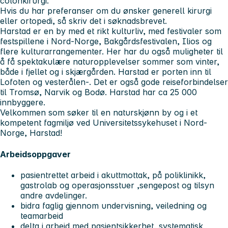
colonkirurgi.
Hvis du har preferanser om du ønsker generell kirurgi
eller ortopedi, så skriv det i søknadsbrevet.
Harstad er en by med et rikt kulturliv, med festivaler som
festspillene i Nord-Norge, Bakgårdsfestivalen, Ilios og
flere kulturarrangementer. Her har du også muligheter til
å få spektakulære naturopplevelser sommer som vinter,
både i fjellet og i skjærgården. Harstad er porten inn til
Lofoten og vesterålen-. Det er også gode reiseforbindelser
til Tromsø, Narvik og Bodø. Harstad har ca 25 000
innbyggere.
Velkommen som søker til en naturskjønn by og i et
kompetent fagmiljø ved Universitetssykehuset i Nord-
Norge, Harstad!
Arbeidsoppgaver
pasientrettet arbeid i akuttmottak, på poliklinikk,
gastrolab og operasjonsstuer ,sengepost og tilsyn
andre avdelinger.
bidra faglig gjennom undervisning, veiledning og
teamarbeid
delta i arbeid med pasientsikkerhet, systematisk