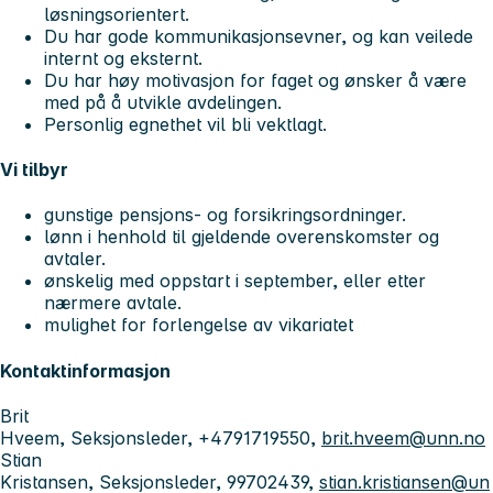
løsningsorientert.
Du har gode kommunikasjonsevner, og kan veilede
internt og eksternt.
Du har høy motivasjon for faget og ønsker å være
med på å utvikle avdelingen.
Personlig egnethet vil bli vektlagt.
Vi tilbyr
gunstige pensjons- og forsikringsordninger.
lønn i henhold til gjeldende overenskomster og
avtaler.
ønskelig med oppstart i september, eller etter
nærmere avtale.
mulighet for forlengelse av vikariatet
Kontaktinformasjon
Brit
Hveem, Seksjonsleder, +4791719550,
brit.hveem@unn.no
Stian
Kristansen, Seksjonsleder, 99702439,
stian.kristiansen@un