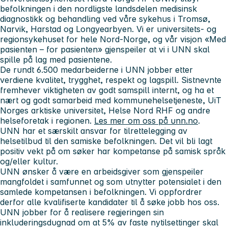
befolkningen i den nordligste landsdelen medisinsk
diagnostikk og behandling ved våre sykehus i Tromsø,
Narvik, Harstad og Longyearbyen.
Vi er universitets- og
regionsykehuset for hele Nord-Norge, og
v
år visjon «Med
pasienten – for pasienten» gjenspeiler at vi i UNN skal
spille på lag med pasientene.
De rundt 6.500 medarbeiderne i UNN jobber etter
verdiene
kvalitet, trygghet, respekt og lagspill. Sistnevnte
fremhever viktigheten av godt samspill internt, og ha et
nært og godt samarbeid
med kommunehelsetjeneste, UiT
Norges arktiske universitet, Helse Nord RHF og andre
helseforetak i regionen.
Les mer om oss på unn.no
.
UNN har et særskilt ansvar for tilrettelegging av
helsetilbud til den samiske befolkningen. Det vil bli lagt
positiv vekt på om søker har kompetanse på samisk språk
og/eller kultur.
UNN ønsker å være en arbeidsgiver som gjenspeiler
mangfoldet i samfunnet og som utnytter potensialet i den
samlede kompetansen i befolkningen. Vi oppfordrer
derfor alle kvalifiserte kandidater til å søke jobb hos oss.
UNN jobber for å realisere regjeringen sin
inkluderingsdugnad om at 5% av faste nytilsettinger skal