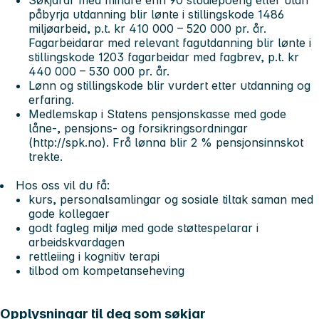
Søkjarar med mindre enn 90 studiepoeng eller utan
påbyrja utdanning blir lønte i stillingskode 1486
miljøarbeid, p.t. kr 410 000 – 520 000 pr. år.
Fagarbeidarar med relevant fagutdanning blir lønte i
stillingskode 1203 fagarbeidar med fagbrev, p.t. kr
440 000 – 530 000 pr. år.
Lønn og stillingskode blir vurdert etter utdanning og
erfaring.
Medlemskap i Statens pensjonskasse med gode
låne-, pensjons- og forsikringsordningar
(http://spk.no). Frå lønna blir 2 % pensjonsinnskot
trekte.
Hos oss vil du få:
kurs, personalsamlingar og sosiale tiltak saman med
gode kollegaer
godt fagleg miljø med gode støttespelarar i
arbeidskvardagen
rettleiing i kognitiv terapi
tilbod om kompetanseheving
Opplysningar til deg som søkjar