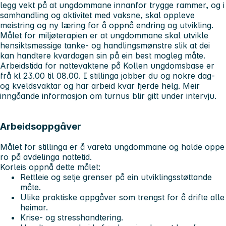
legg vekt på at ungdommane innanfor trygge rammer, og i
samhandling og aktivitet med vaksne, skal oppleve
meistring og ny læring for å oppnå endring og utvikling.
Målet for miljøterapien er at ungdommane skal utvikle
hensiktsmessige tanke- og handlingsmønstre slik at dei
kan handtere kvardagen sin på ein best mogleg måte.
Arbeidstida for nattevaktene på Kollen ungdomsbase er
frå kl 23.00 til 08.00. I stillinga jobber du og nokre dag-
og kveldsvaktar og har arbeid kvar fjerde helg. Meir
inngåande informasjon om turnus blir gitt under intervju.
Arbeidsoppgåver
Målet for stillinga er å vareta ungdommane og halde oppe
ro på avdelinga nattetid.
Korleis oppnå dette målet:
Rettleie og setje grenser på ein utviklingsstøttande
måte.
Ulike praktiske oppgåver som trengst for å drifte alle
heimar.
Krise- og stresshandtering.