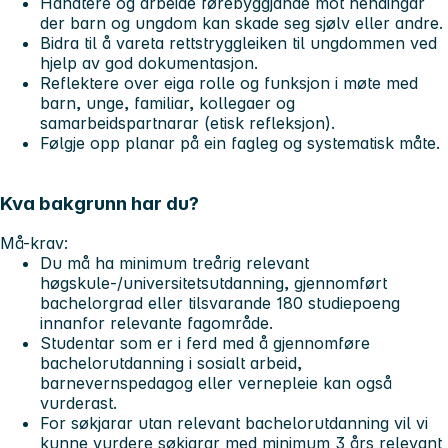
Handtere og arbeide førebyggjande mot hendingar
der barn og ungdom kan skade seg sjølv eller andre.
Bidra til å vareta rettstryggleiken til ungdommen ved
hjelp av god dokumentasjon.
Reflektere over eiga rolle og funksjon i møte med
barn, unge, familiar, kollegaer og
samarbeidspartnarar (etisk refleksjon).
Følgje opp planar på ein fagleg og systematisk måte.
Kva bakgrunn har du?
Må-krav:
Du må ha minimum treårig relevant
høgskule-/universitetsutdanning, gjennomført
bachelorgrad eller tilsvarande 180 studiepoeng
innanfor relevante fagområde.
Studentar som er i ferd med å gjennomføre
bachelorutdanning i sosialt arbeid,
barnevernspedagog eller vernepleie kan også
vurderast.
For søkjarar utan relevant bachelorutdanning vil vi
kunne vurdere søkjarar med minimum 3 års relevant