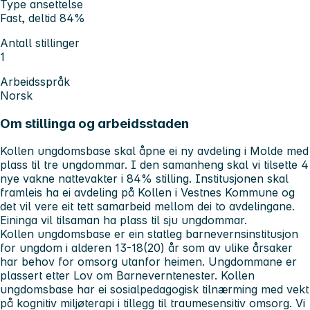
Type ansettelse
Fast, deltid 84%
Antall stillinger
1
Arbeidsspråk
Norsk
Om stillinga og arbeidsstaden
Kollen ungdomsbase skal åpne ei ny avdeling i Molde med
plass til tre ungdommar. I den samanheng skal vi tilsette 4
nye vakne nattevakter i 84% stilling. Institusjonen skal
framleis ha ei avdeling på Kollen i Vestnes Kommune og
det vil vere eit tett samarbeid mellom dei to avdelingane.
Eininga vil tilsaman ha plass til sju ungdommar.
Kollen ungdomsbase er ein statleg barnevernsinstitusjon
for ungdom i alderen 13-18(20) år som av ulike årsaker
har behov for omsorg utanfor heimen. Ungdommane er
plassert etter Lov om Barneverntenester. Kollen
ungdomsbase har ei sosialpedagogisk tilnærming med vekt
på kognitiv miljøterapi i tillegg til traumesensitiv omsorg. Vi