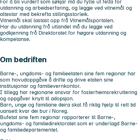
For å bli vurdert som søkjar må du fylle ut felta for
utdanning og arbeidserfaring, og leggje ved vitnemål og
attestar med bekrefta stillingsstorleik.
Vitnemål skal lastast opp frå Vitnemålsportalen.
Har du utdanning frå utlandet må du leggje ved
godkjenning frå Direktoratet for høgare utdanning og
kompetanse.
Om bedriften
Barne-, ungdoms- og familieetaten sine fem regionar har
som hovudoppgåve å drifte og drive etaten sine
institusjonar og familievernkontor.
I tillegg har regionane ansvar for fosterheimsrekruttering
og oppgåver knytt til adopsjon.
Barn, unge og familiane deira skal få riktig hjelp til rett tid
uansett kvar dei bur i Noreg.
Bufetat sine fem regionar rapporterer til Barne-,
ungdoms- og familiedirektoratet som er underlagd Barne-
og familiedepartementet.