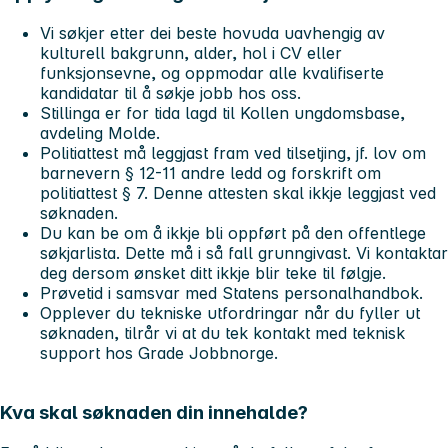
Vi søkjer etter dei beste hovuda uavhengig av
kulturell bakgrunn, alder, hol i CV eller
funksjonsevne, og oppmodar alle kvalifiserte
kandidatar til å søkje jobb hos oss.
Stillinga er for tida lagd til Kollen ungdomsbase,
avdeling Molde.
Politiattest må leggjast fram ved tilsetjing, jf. lov om
barnevern § 12-11 andre ledd og forskrift om
politiattest § 7. Denne attesten skal ikkje leggjast ved
søknaden.
Du kan be om å ikkje bli oppført på den offentlege
søkjarlista. Dette må i så fall grunngivast. Vi kontaktar
deg dersom ønsket ditt ikkje blir teke til følgje.
Prøvetid i samsvar med Statens personalhandbok.
Opplever du tekniske utfordringar når du fyller ut
søknaden, tilrår vi at du tek kontakt med teknisk
support hos Grade Jobbnorge.
Kva skal søknaden din innehalde?