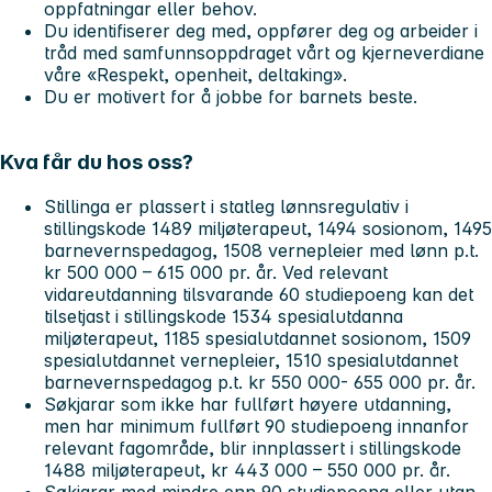
oppfatningar eller behov.
Du identifiserer deg med, oppfører deg og arbeider i
tråd med samfunnsoppdraget vårt og kjerneverdiane
våre «Respekt, openheit, deltaking».
Du er motivert for å jobbe for barnets beste.
Kva får du hos oss?
Stillinga er plassert i statleg lønnsregulativ i
stillingskode 1489 miljøterapeut, 1494 sosionom, 1495
barnevernspedagog, 1508 vernepleier med lønn p.t.
kr 500 000 – 615 000 pr. år. Ved relevant
vidareutdanning tilsvarande 60 studiepoeng kan det
tilsetjast i stillingskode 1534 spesialutdanna
miljøterapeut, 1185 spesialutdannet sosionom, 1509
spesialutdannet vernepleier, 1510 spesialutdannet
barnevernspedagog p.t. kr 550 000- 655 000 pr. år.
Søkjarar som ikke har fullført høyere utdanning,
men har minimum fullført 90 studiepoeng innanfor
relevant fagområde, blir innplassert i stillingskode
1488 miljøterapeut, kr 443 000 – 550 000 pr. år.