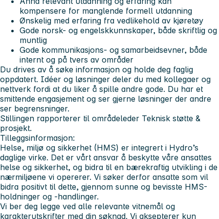
Anna relevant utdanning og erfaring kan
kompensere for manglende formell utdanning
Ønskelig med erfaring fra vedlikehold av kjøretøy
Gode norsk- og engelskkunnskaper, både skriftlig og
muntlig
Gode kommunikasjons- og samarbeidsevner, både
internt og på tvers av områder
Du drives av å søke informasjon og holde deg faglig
oppdatert. Idéer og løsninger deler du med kollegaer og
nettverk fordi at du liker å spille andre gode. Du har et
smittende engasjement og ser gjerne løsninger der andre
ser begrensninger.
Stillingen rapporterer til områdeleder Teknisk støtte &
prosjekt.
Tilleggsinformasjon:
Helse, miljø og sikkerhet (HMS) er integrert i Hydro’s
daglige virke. Det er vårt ansvar å beskytte våre ansattes
helse og sikkerhet, og bidra til en bærekraftig utvikling i de
nærmiljøene vi opererer. Vi søker derfor ansatte som vil
bidra positivt til dette, gjennom sunne og bevisste HMS-
holdninger og -handlinger.
Vi ber deg legge ved alle relevante vitnemål og
karakterutskrifter med din søknad. Vi aksepterer kun