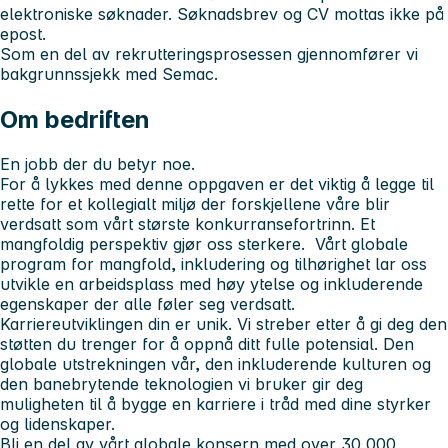
elektroniske søknader. Søknadsbrev og CV mottas ikke på
epost.
Som en del av rekrutteringsprosessen gjennomfører vi
bakgrunnssjekk med Semac.
Om bedriften
En jobb der du betyr noe.
For å lykkes med denne oppgaven er det viktig å legge til
rette for et kollegialt miljø der forskjellene våre blir
verdsatt som vårt største konkurransefortrinn. Et
mangfoldig perspektiv gjør oss sterkere. Vårt globale
program for mangfold, inkludering og tilhørighet lar oss
utvikle en arbeidsplass med høy ytelse og inkluderende
egenskaper der alle føler seg verdsatt.
Karriereutviklingen din er unik. Vi streber etter å gi deg den
støtten du trenger for å oppnå ditt fulle potensial. Den
globale utstrekningen vår, den inkluderende kulturen og
den banebrytende teknologien vi bruker gir deg
muligheten til å bygge en karriere i tråd med dine styrker
og lidenskaper.
Bli en del av vårt globale konsern med over 30 000