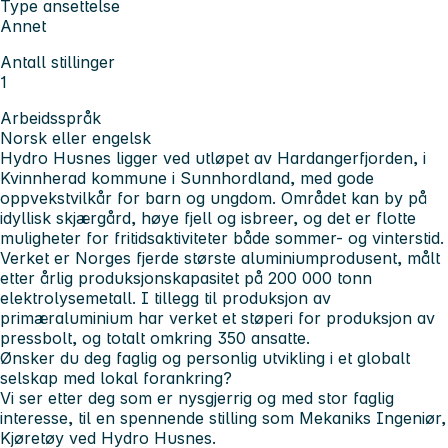
Type ansettelse
Annet
Antall stillinger
1
Arbeidsspråk
Norsk eller engelsk
Hydro Husnes ligger ved utløpet av Hardangerfjorden, i
Kvinnherad kommune i Sunnhordland, med gode
oppvekstvilkår for barn og ungdom. Området kan by på
idyllisk skjærgård, høye fjell og isbreer, og det er flotte
muligheter for fritidsaktiviteter både sommer- og vinterstid.
Verket er Norges fjerde største aluminiumprodusent, målt
etter årlig produksjonskapasitet på 200 000 tonn
elektrolysemetall. I tillegg til produksjon av
primæraluminium har verket et støperi for produksjon av
pressbolt, og totalt omkring 350 ansatte.
Ønsker du deg faglig og personlig utvikling i et globalt
selskap med lokal forankring?
Vi ser etter deg som er nysgjerrig og med stor faglig
interesse, til en spennende stilling som Mekaniks Ingeniør,
Kjøretøy ved Hydro Husnes.