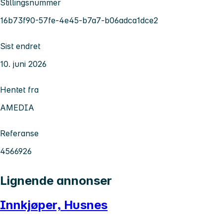
Stillingsnummer
16b73f90-57fe-4e45-b7a7-b06adca1dce2
Sist endret
10. juni 2026
Hentet fra
AMEDIA
Referanse
4566926
Lignende annonser
Innkjøper, Husnes