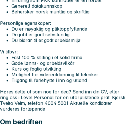
Erfaring som PKK kontrollør er en fordel
Generell datakunnskap
Behersker norsk muntlig og skriftlig
Personlige egenskaper:
Du er nøyaktig og pliktoppfyllende
Du jobber godt selvstendig
Du bidrar til et godt arbeidsmiljø
Vi tilbyr:
Fast 100 % stilling i et solid firma
Gode lønns- og arbeidsvilkår
Kurs og faglig utvikling
Mulighet for videreutdanning til tekniker
Tilgang til feriehytte i inn og utland
Høres dette ut som noe for deg?
Send inn din CV, eller
ring oss i Level Personal for en uforpliktende prat: Kjersti
Tveito Veim, telefon 4004 5001
Aktuelle kandidater
vurderes forløpende
Om bedriften