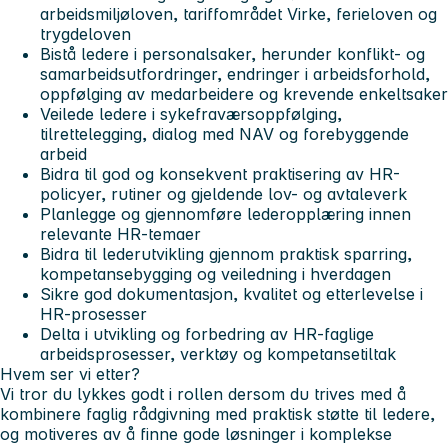
arbeidsmiljøloven, tariffområdet Virke, ferieloven og
trygdeloven
Bistå ledere i personalsaker, herunder konflikt- og
samarbeidsutfordringer, endringer i arbeidsforhold,
oppfølging av medarbeidere og krevende enkeltsaker
Veilede ledere i sykefraværsoppfølging,
tilrettelegging, dialog med NAV og forebyggende
arbeid
Bidra til god og konsekvent praktisering av HR-
policyer, rutiner og gjeldende lov- og avtaleverk
Planlegge og gjennomføre lederopplæring innen
relevante HR-temaer
Bidra til lederutvikling gjennom praktisk sparring,
kompetansebygging og veiledning i hverdagen
Sikre god dokumentasjon, kvalitet og etterlevelse i
HR-prosesser
Delta i utvikling og forbedring av HR-faglige
arbeidsprosesser, verktøy og kompetansetiltak
Hvem ser vi etter?
Vi tror du lykkes godt i rollen dersom du trives med å
kombinere faglig rådgivning med praktisk støtte til ledere,
og motiveres av å finne gode løsninger i komplekse