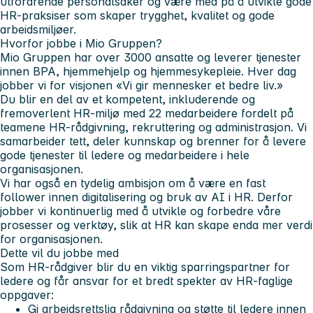
utfordrende personalsaker og være med på å utvikle gode
HR-praksiser som skaper trygghet, kvalitet og gode
arbeidsmiljøer.
Hvorfor jobbe i Mio Gruppen?
Mio Gruppen har over 3000 ansatte og leverer tjenester
innen BPA, hjemmehjelp og hjemmesykepleie. Hver dag
jobber vi for visjonen
«Vi gir mennesker et bedre liv.»
Du blir en del av et kompetent, inkluderende og
fremoverlent HR-miljø med 22 medarbeidere fordelt på
teamene HR-rådgivning, rekruttering og administrasjon. Vi
samarbeider tett, deler kunnskap og brenner for å levere
gode tjenester til ledere og medarbeidere i hele
organisasjonen.
Vi har også en tydelig ambisjon om å være en fast
follower innen digitalisering og bruk av AI i HR. Derfor
jobber vi kontinuerlig med å utvikle og forbedre våre
prosesser og verktøy, slik at HR kan skape enda mer verdi
for organisasjonen.
Dette vil du jobbe med
Som HR-rådgiver blir du en viktig sparringspartner for
ledere og får ansvar for et bredt spekter av HR-faglige
oppgaver:
Gi arbeidsrettslig rådgivning og støtte til ledere innen