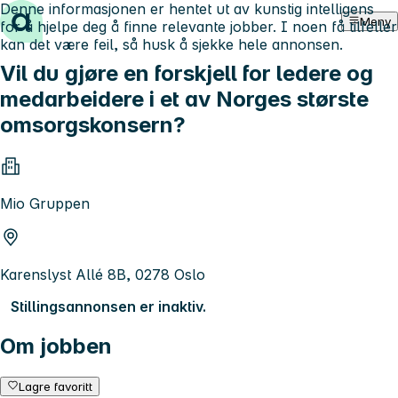
Denne informasjonen er hentet ut av kunstig intelligens
Hopp til innhold
Meny
for å hjelpe deg å finne relevante jobber. I noen få tilfeller
kan det være feil, så husk å sjekke hele annonsen.
Vil du gjøre en forskjell for ledere og
medarbeidere i et av Norges største
omsorgskonsern?
Mio Gruppen
Karenslyst Allé 8B, 0278 Oslo
Stillingsannonsen er inaktiv.
Om jobben
Lagre favoritt