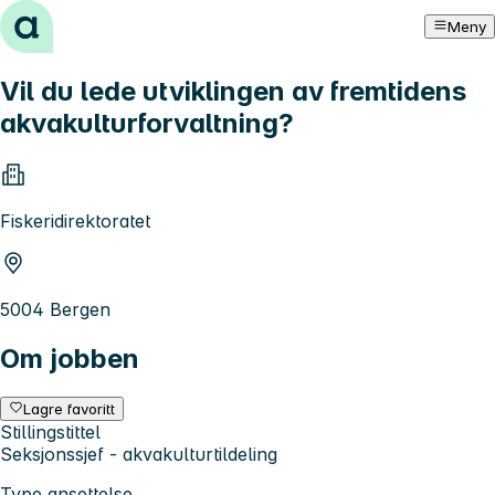
Hopp til innhold
Meny
Vil du lede utviklingen av fremtidens
akvakulturforvaltning?
Fiskeridirektoratet
5004 Bergen
Om jobben
Lagre favoritt
Stillingstittel
Seksjonssjef - akvakulturtildeling
Type ansettelse