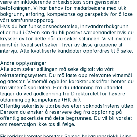
være en inkluderende arbeidsplass som gjenspeiler
befolkningen. Vi har behov for medarbeidere med ulik
bakgrunn, erfaring, kompetanse og perspektiv for å løse
vårt samfunnsoppdrag.
Hvis du har funksjonsnedsettelse, innvandrerbakgrunn
eller hull i CV-en kan du bli positivt særbehandlet hvis du
krysser av for dette når du søker stillingen. Vi vil invitere
minst én kvalifisert søker i hver av disse gruppene til
intervju. Alle kvalifiserte kandidater oppfordres til å søke.
Andre opplysninger
Alle som søker stillingen må søke digitalt via vårt
rekrutteringssystem. Du må laste opp relevante vitnemål
og attester. Vitnemål og/eller karakterutskrifter henter du
fra vitnemålsportalen. Har du utdanning fra utlandet
legger du ved godkjenning fra Direktoratet for høyere
utdanning og kompetanse (HK-dir).
Offentlig søkerliste utarbeides etter søknadsfristens utløp.
Dersom du ønsker å reservere deg fra oppføring på
offentlig søkerliste må dette begrunnes. Du vil bli varslet
om reservasjon ikke tas til følge.
Fiskeridirektoratet benytter Semac bakgrunnssjekk i sine