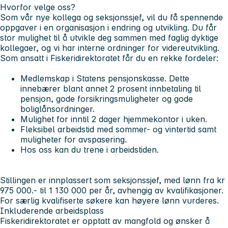
Hvorfor velge oss?
Som vår nye kollega og seksjonssjef, vil du få spennende
oppgaver i en organisasjon i endring og utvikling. Du får
stor mulighet til å utvikle deg sammen med faglig dyktige
kollegaer, og vi har interne ordninger for videreutvikling.
Som ansatt i Fiskeridirektoratet får du en rekke fordeler:
Medlemskap i Statens pensjonskasse. Dette
innebærer blant annet 2 prosent innbetaling til
pensjon, gode forsikringsmuligheter og gode
boliglånsordninger.
Mulighet for inntil 2 dager hjemmekontor i uken.
Fleksibel arbeidstid med sommer- og vintertid samt
muligheter for avspasering.
Hos oss kan du trene i arbeidstiden.
Stillingen er innplassert som seksjonssjef, med lønn fra kr
975 000.- til 1 130 000 per år, avhengig av kvalifikasjoner.
For særlig kvalifiserte søkere kan høyere lønn vurderes.
Inkluderende arbeidsplass
Fiskeridirektoratet er opptatt av mangfold og ønsker å