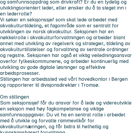
og samfunnsoppdrag som drivkraft? Er du en tydelig og
utviklingsorientert leder, eller ønsker du å ta steget inn i
en lederrolle?
Vi søker en seksjonssjef som skal lede arbeidet med
akvakulturtildeling, et fagområde som er sentralt for
utviklingen av norsk akvakultur. Seksjonen har en
nøkkelrolle i akvakulturforvaltningen og arbeider blant
annet med utvikling av regelverk og strategier, tildeling av
akvakulturtillatelser og forvaltning av sentrale ordninger
og registre. Seksjonen har også et viktig veiledningsansvar
overfor fylkeskommunene, og arbeider kontinuerlig med
utvikling av gode digitale løsninger og effektive
arbeidsprosesser.
Stillingen har arbeidssted ved vårt hovedkontor i Bergen
og rapporterer til divisjonsdirektør i Tromsø.
Om stillingen
Som seksjonssjef får du ansvar for å lede og videreutvikle
en seksjon med høy fagkompetanse og viktige
samfunnsoppgaver. Du vil ha en sentral rolle i arbeidet
med å utvikle og forvalte rammevilkår for
akvakulturnæringen, og får bidra til helhetlig og
kunnskapsbasert forvaltning.