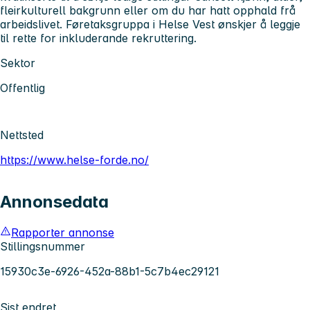
fleirkulturell bakgrunn eller om du har hatt opphald frå
arbeidslivet. Føretaksgruppa i Helse Vest ønskjer å leggje
til rette for inkluderande rekruttering.
Sektor
Offentlig
Nettsted
https://www.helse-forde.no/
Annonsedata
Rapporter annonse
Stillingsnummer
15930c3e-6926-452a-88b1-5c7b4ec29121
Sist endret