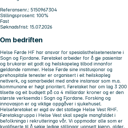
Referansenr.: 5150967304
Stillingsprosent: 100%
Fast
Søknadsfrist: 15.07.2026
Om bedriften
Helse Førde HF har ansvar for spesialisthelsetenestene i
Sogn og Fjordane. Føretaket arbeider for å gje pasientar
og brukarar eit godt og heilskapeleg tilbod innanfor
gjeldande rammer. Helse Førde sine institusjonar og
prehospitale tenester er organisert i eit heilskapleg
nettverk, og samarbeidet med andre instansar som m.a.
kommunane er høgt prioritert. Føretaket har om lag 3 200
tilsette og eit budsjett på ca 4 milliardar kroner og er den
største verksemda i Sogn og Fjordane. Forsking og
innovasjon er og viktige oppgåver i sjukehuset.
Helseføretaket er eigd av det statlege Helse Vest RHF.
Føretaksgruppa i Helse Vest skal spegle mangfaldet i
befolkninga i rekrutteringa vår. Vi oppmodar alle som er
kvalifiserte til å søkje ledige stillingar uansett kjønn, alder,