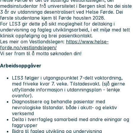
medisinstudentar frå universitetet i Bergen skal ha dei siste
3 år av utdanninga desentralisert ved Helse Førde. Dei
første studentane kjem til Førde hausten 2028.
For LIS3 gir dette på sikt moglegheit for deltaking i
undervisning og fagleg utviklingsarbeid, i eit miljø med tett
klinisk oppfølging og brei pasientkontakt.
Les meir om Vestlandslegen:
https://www.helse-
forde.no/vestlandslegen/
Vi ser fram til å motta søknaden din!
Arbeidsoppgåver
LIS3 følgjer i utgangspunktet 7-delt vaktordning,
med friveke kvar 7. veke. Tilstadesvakt. (sjå gjerne
utfyllande informasjon i utdanningsplan - lenkje
ovanfor).
Diagnostisere og behandle pasientar med
nevrologiske tilstandar. både i akutt- og elektiv
verksemd
Delta i tverrfagleg samarbeid med andre einingar og
faggrupper
Bidra til fagleg utvikling og undervisning