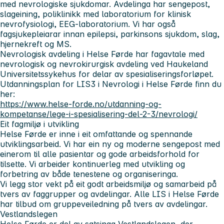
med nevrologiske sjukdomar. Avdelinga har sengepost,
slageining, poliklinikk med laboratorium for klinisk
nevrofysiologi, EEG-laboratorium. Vi har også
fagsjukepleiarar innan epilepsi, parkinsons sjukdom, slag,
hjernekreft og MS.
Nevrologisk avdeling i Helse Førde har fagavtale med
nevrologisk og nevrokirurgisk avdeling ved Haukeland
Universitetssykehus for delar av spesialiseringsforløpet.
Utdanningsplan for LIS3 i Nevrologi i Helse Førde finn du
her:
https://www.helse-forde.no/utdanning-og-
kompetanse/lege-i-spesialisering-del-2-3/nevrologi/
Eit fagmiljø i utvikling
Helse Førde er inne i eit omfattande og spennande
utviklingsarbeid. Vi har ein ny og moderne sengepost med
einerom til alle pasientar og gode arbeidsforhold for
tilsette. Vi arbeider kontinuerleg med utvikling og
forbetring av både tenestene og organiseringa.
Vi legg stor vekt på eit godt arbeidsmiljø og samarbeid på
tvers av faggrupper og avdelingar. Alle LIS i Helse Førde
har tilbud om gruppeveiledning på tvers av avdelingar.
Vestlandslegen
Helse Førde er del av satsinga Vestlandslegen, der