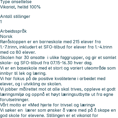
Type ansettelse
Vikariat, heltid 100%
Antall stillinger
1
Arbeidsspråk
Norsk
Røråstoppen er en barneskole med 215 elever fra
1.-7.trinn, inkludert et SFO-tilbud for elever fra 1.-4.trinn
med ca 80 elever.
Skolen har 30 ansatte i ulike faggrupper, og gir et samlet
skole- og SFO-tilbud fra 07.15-16.30 hver dag.
Vi er en baseskole med et stort og variert uteområde som
innbyr til lek og læring.
Vi har fokus på de positive kvalitetene i arbeidet med
elever, og i utvikling av skolen.
Vi jobber målrettet mot at alle skal trives, oppleve et godt
læringsmiljø og oppnå et høyt læringsutbytte ut fra egne
forutsetninger.
Vårt motto er «Med hjerte for trivsel og læring»
Vi søker en lærer som ønsker å være med på å skape en
god skole for elevene. Stillingen er et vikariat for