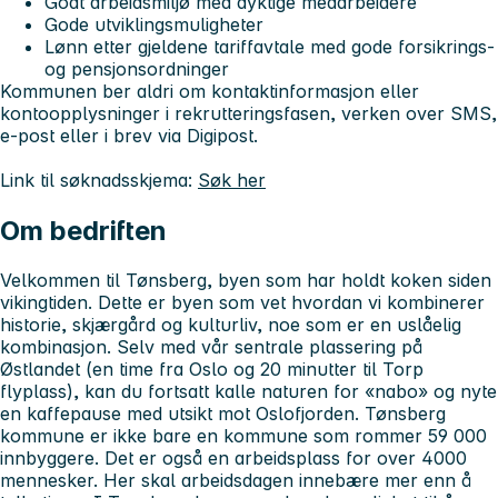
Godt arbeidsmiljø med dyktige medarbeidere
Gode utviklingsmuligheter
Lønn etter gjeldene tariffavtale med gode forsikrings-
og pensjonsordninger
Kommunen ber aldri om kontaktinformasjon eller
kontoopplysninger i rekrutteringsfasen, verken over SMS,
e-post eller i brev via Digipost.
Link til søknadsskjema:
Søk her
Om bedriften
Velkommen til Tønsberg, byen som har holdt koken siden
vikingtiden. Dette er byen som vet hvordan vi kombinerer
historie, skjærgård og kulturliv, noe som er en uslåelig
kombinasjon. Selv med vår sentrale plassering på
Østlandet (en time fra Oslo og 20 minutter til Torp
flyplass), kan du fortsatt kalle naturen for «nabo» og nyte
en kaffepause med utsikt mot Oslofjorden. Tønsberg
kommune er ikke bare en kommune som rommer 59 000
innbyggere. Det er også en arbeidsplass for over 4000
mennesker. Her skal arbeidsdagen innebære mer enn å