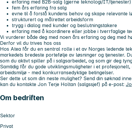
erfaring med B2B-salg (gjerne teknologi/IT/tjenester)
fem års erfaring fra salg
evne til å forstå kundens behov og skape relevante l
strukturert og målrettet arbeidsform
trygg i dialog med kunder og beslutningstakere
erfaring med å koordinere eller jobbe i tverrfaglige t
Vi vurderer både deg med noen års erfaring og deg med høy
Derfor vil du trives hos oss
Hos Atea får du en sentral rolle i et av Norges ledende tekn
markedets bredeste portefølje av løsninger og tjenester. Du
som du aktivt spiller på i salgsarbeidet, og som gir deg ty
Samtidig får du gode utviklingsmuligheter i et profesjonelt
arbeidsmiljø - med konkurransedyktige betingelser.
Ser dette ut som din neste mulighet? Send din søknad innen 
kan du kontakte Jon Terje Holtan (salgssjef) på e‑post:
Jo
Om bedriften
Sektor
Privat