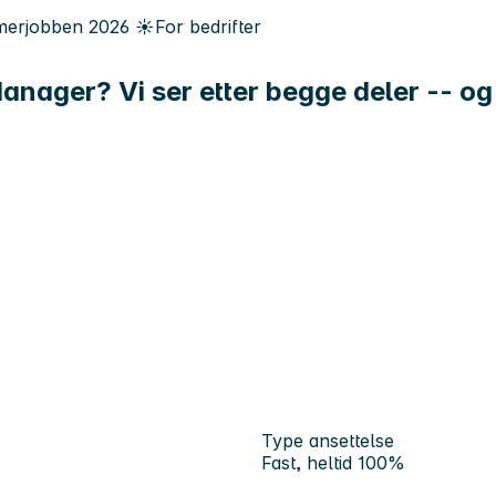
erjobben
2026
☀️
For bedrifter
er? Vi ser etter begge deler -- og tilp
Type ansettelse
Fast, heltid 100%