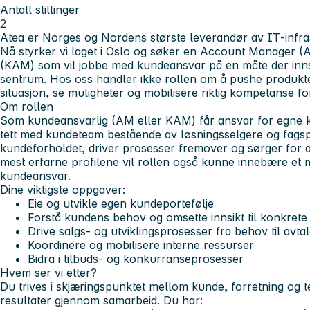
Antall stillinger
2
Atea er Norges og Nordens største leverandør av IT‑infrast
Nå styrker vi laget i Oslo og søker en Account Manager
(KAM) som vil jobbe med kundeansvar på en måte der innsik
sentrum. Hos oss handler ikke rollen om å pushe produkt
situasjon, se muligheter og mobilisere riktig kompetanse for
Om rollen
Som kundeansvarlig (AM eller KAM) får ansvar for egne ku
tett med kundeteam bestående av løsningsselgere og fagspes
kundeforholdet, driver prosesser fremover og sørger for 
mest erfarne profilene vil rollen også kunne innebære et m
kundeansvar.
Dine viktigste oppgaver:
Eie og utvikle egen kundeportefølje
Forstå kundens behov og omsette innsikt til konkrete in
Drive salgs- og utviklingsprosesser fra behov til avtal
Koordinere og mobilisere interne ressurser
Bidra i tilbuds- og konkurranseprosesser
Hvem ser vi etter?
Du trives i skjæringspunktet mellom kunde, forretning og t
resultater gjennom samarbeid. Du har: