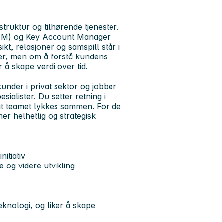
ruktur og tilhørende tjenester.
 (AM) og Key Account Manager
t, relasjoner og samspill står i
er, men om å forstå kundens
 å skape verdi over tid.
nder i privat sektor og jobber
ialister. Du setter retning i
at teamet lykkes sammen. For de
er helhetlig og strategisk
itiativ
e og videre utvikling
eknologi, og liker å skape