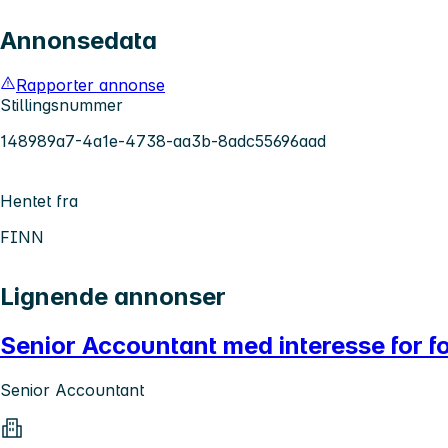
Annonsedata
Rapporter annonse
Stillingsnummer
148989a7-4a1e-4738-aa3b-8adc55696aad
Hentet fra
FINN
Lignende annonser
Senior Accountant med interesse for fo
Senior Accountant