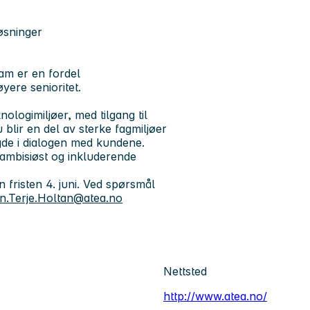
øsninger
eam er en fordel
ere senioritet.
ologimiljøer, med tilgang til
 blir en del av sterke fagmiljøer
ngde i dialogen med kundene.
, ambisiøst og inkluderende
fristen 4. juni.
Ved spørsmål
n.Terje.Holtan@atea.no
Nettsted
http://www.atea.no/