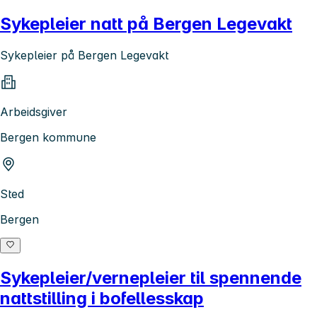
Sykepleier natt på Bergen Legevakt
Sykepleier på Bergen Legevakt
Arbeidsgiver
Bergen kommune
Sted
Bergen
Sykepleier/vernepleier til spennende
nattstilling i bofellesskap