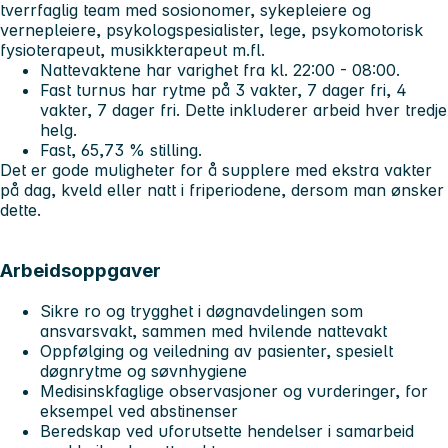
tverrfaglig team med sosionomer, sykepleiere og
vernepleiere, psykologspesialister, lege, psykomotorisk
fysioterapeut, musikkterapeut m.fl.
Nattevaktene har varighet fra kl. 22:00 - 08:00.
Fast turnus har rytme på 3 vakter, 7 dager fri, 4
vakter, 7 dager fri. Dette inkluderer arbeid hver tredje
helg.
Fast, 65,73 % stilling.
Det er gode muligheter for å supplere med ekstra vakter
på dag, kveld eller natt i friperiodene, dersom man ønsker
dette.
Arbeidsoppgaver
Sikre ro og trygghet i døgnavdelingen som
ansvarsvakt, sammen med hvilende nattevakt
Oppfølging og veiledning av pasienter, spesielt
døgnrytme og søvnhygiene
Medisinskfaglige observasjoner og vurderinger, for
eksempel ved abstinenser
Beredskap ved uforutsette hendelser i samarbeid