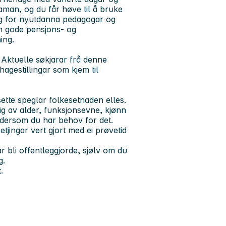
 saman, og du får høve til å bruke
iing for nyutdanna pedagogar og
jem gode pensjons- og
ing.
o. Aktuelle søkjarar frå denne
agestillingar som kjem til
sette speglar folkesetnaden elles.
ig av alder, funksjonsevne, kjønn
a dersom du har behov for det.
tjingar vert gjort med ei prøvetid
 bli offentleggjorde, sjølv om du
g.
.