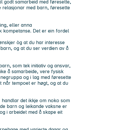
il godt samarbeid med føresette,
de relasjonar med barn, føresette
ng, eller anna
 kompetanse. Det er ein fordel
nskjer òg at du har interesse
or barn, og at du ser verdien av å
rn, som tek initiativ og ansvar,
ke å samarbeide, vere fysisk
arnegruppa og i lag med føresette
t når tempoet er høgt, og at du
ss handlar det ikkje om noko som
ande barn og leikande vaksne er
og i arbeidet med å skape eit
barnehage med varierte dagar og