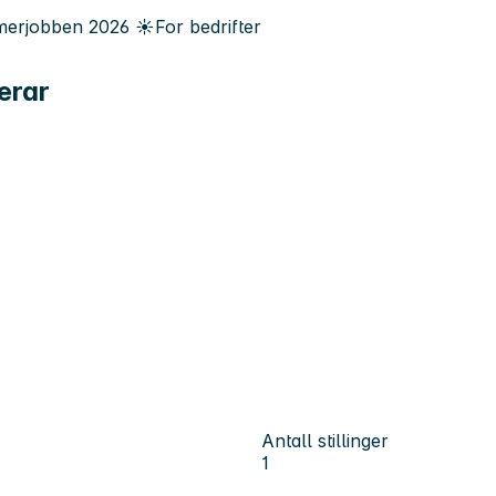
erjobben
2026
☀️
For bedrifter
ærar
Antall stillinger
1