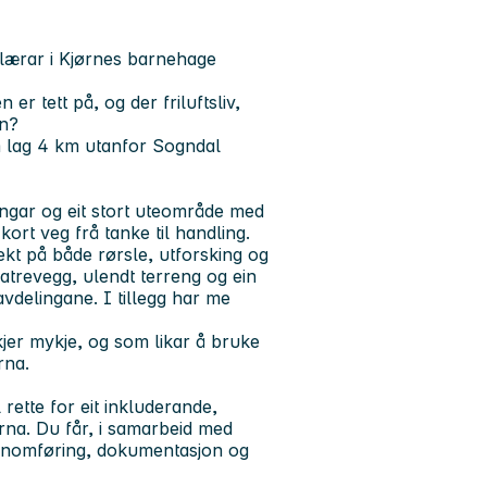
lærar i Kjørnes barnehage
r tett på, og der friluftsliv,
en?
om lag 4 km utanfor Sogndal
ngar og eit stort uteområde med
kort veg frå tanke til handling.
ekt på både rørsle, utforsking og
trevegg, ulendt terreng og ein
vdelingane. I tillegg har me
 skjer mykje, og som likar å bruke
rna.
rette for eit inkluderande,
arna. Du får, i samarbeid med
jennomføring, dokumentasjon og