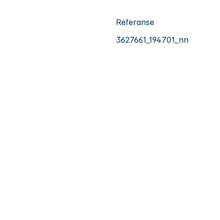
Referanse
3627661_194701_nn