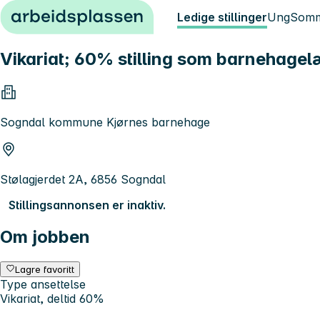
Hopp til innhold
Ledige stillinger
Ung
Somm
Vikariat; 60% stilling som barnehagel
Sogndal kommune Kjørnes barnehage
Stølagjerdet 2A, 6856 Sogndal
Stillingsannonsen er inaktiv.
Om jobben
Lagre favoritt
Type ansettelse
Vikariat, deltid 60%