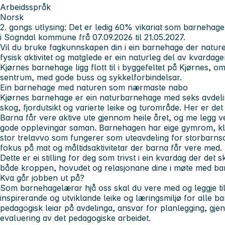
Arbeidsspråk
Norsk
2. gongs utlysing:
Det er ledig 60% vikariat som barnehage
i Sogndal kommune frå 07.09.2026 til 21.05.2027.
Vil du bruke fagkunnskapen din i ein barnehage der naturen e
fysisk aktivitet og matglede er ein naturleg del av kvardag
Kjørnes barnehage ligg flott til i byggefeltet på Kjørnes, 
sentrum, med gode buss og sykkelforbindelsar.
Ein barnehage med naturen som nærmaste nabo
Kjørnes barnehage er ein naturbarnehage med seks avdeli
skog, fjordutsikt og varierte leike og turområde. Her er det 
Barna får vere aktive ute gjennom heile året, og me legg v
gode opplevingar saman. Barnehagen har eige gymrom, kla
stor trelavvo som fungerer som uteavdeling for storbarnsa
fokus på mat og måltidsaktivitetar der barna får vere med.
Dette er ei stilling for deg som trivst i ein kvardag der det
både kroppen, hovudet og relasjonane dine i møte med ba
Kva går jobben ut på?
Som barnehagelærar hjå oss skal du vere med og leggje til 
inspirerande og utviklande leike og læringsmiljø for alle b
pedagogisk leiar på avdelinga, ansvar for planlegging, g
evaluering av det pedagogiske arbeidet.