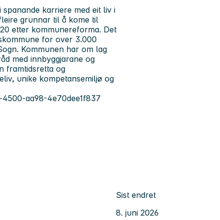
spanande karriere med eit liv i
leire grunnar til å kome til
020 etter kommunereforma. Det
ertskommune for over 3.000
 i Sogn. Kommunen har om lag
tråd med innbyggjarane og
n framtidsretta og
eliv, unike kompetansemiljø og
19b-4500-aa98-4e70dee1f837
Sist endret
8. juni 2026