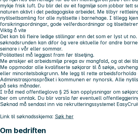
mykje frisk luft. Du blir del av eit fagmiljø som jobbar tett
naturen aktivt i det pedagogiske arbeidet. Me tilbyr rettle
nytilsettsamling for alle nytilsette i barnehage. I tillegg k
forsikringsordningar, gode velferdsordningar og tilsettetren
Viktig å vite
Det kan bli fleire ledige stillingar enn det som er lyst ut n
søknadsrunden kan difor òg vere aktuelle for andre barneh
seinare i vår eller sommar.
Politiattest må leggjast fram før tilsetjing.
Me ønskjer eit arbeidsmiljø prega av mangfald, og at dei til
Me oppmodar alle kvalifiserte søkjarar til å søkje, uavheng
eller minoritetsbakgrunn. Me legg til rette arbeidsforhold
Administrasjonsspråket i kommunen er nynorsk. Alle nytilse
på seks månader.
I tråd med offentleglova § 25 kan opplysningar om søkjarar
ber om unntak. Du blir varsla før eventuell offentleggjerin
Søknad må sendast inn via rekrutteringssystemet EasyCruit
Link til søknadsskjema:
Søk her
Om bedriften