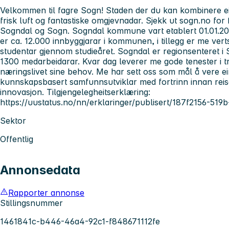
Velkommen til fagre Sogn! Staden der du kan kombinere ei 
frisk luft og fantastiske omgjevnadar. Sjekk ut sogn.no for f
Sogndal og Sogn. Sogndal kommune vart etablert 01.01.2
er ca. 12.000 innbyggjarar i kommunen, i tillegg er me v
studentar gjennom studieåret. Sogndal er regionsenteret
1300 medarbeidarar. Kvar dag leverer me gode tenester i 
næringslivet sine behov. Me har sett oss som mål å vere ei
kunnskapsbasert samfunnsutviklar med fortrinn innan reis
innovasjon. Tilgjengelegheitserklæring:
https://uustatus.no/nn/erklaringer/publisert/187f2156-5
Sektor
Offentlig
Annonsedata
Rapporter annonse
Stillingsnummer
1461841c-b446-46a4-92c1-f848671112fe