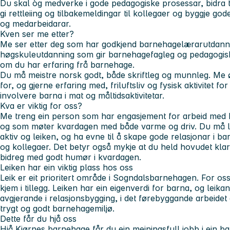
Du skal òg medverke i gode pedagogiske prosessar, bidra t
gi rettleiing og tilbakemeldingar til kollegaer og byggje go
og medarbeidarar.
Kven ser me etter?
Me ser etter deg som har godkjend barnehagelærarutdanni
høgskuleutdanning som gir barnehagefagleg og pedagogisk
om du har erfaring frå barnehage.
Du må meistre norsk godt, både skriftleg og munnleg. Me ø
for, og gjerne erfaring med, friluftsliv og fysisk aktivitet f
involvere barna i mat og måltidsaktivitetar.
Kva er viktig for oss?
Me treng ein person som har engasjement for arbeid med ba
og som møter kvardagen med både varme og driv. Du må li
aktiv og leiken, og ha evne til å skape gode relasjonar i b
og kollegaer. Det betyr også mykje at du held hovudet klar
bidreg med godt humør i kvardagen.
Leiken har ein viktig plass hos oss
Leik er eit prioritert område i Sogndalsbarnehagen. For o
kjem i tillegg. Leiken har ein eigenverdi for barna, og leik
avgjerande i relasjonsbygging, i det førebyggande arbeidet 
trygt og godt barnehagemiljø.
Dette får du hjå oss
Hjå Kjørnes barnehage får du ein meiningsfull jobb i ein 