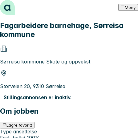
Hopp til innhold
Meny
Fagarbeidere barnehage, Sørreisa
kommune
Sørreisa kommune Skole og oppvekst
Storveien 20, 9310 Sørreisa
Stillingsannonsen er inaktiv.
Om jobben
Lagre favoritt
Type ansettelse
Fast, heltid 100%