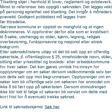
Tilsetting skjer i henhold til lover, reglement og avtaleverk.
Minst to referanser bes oppgitt i søknaden. Det legges vekt
på personlig egnethet ved tilsetting. Det inngår 6 måneders
prøvetid. Godkjent politiattest må legges fram
før tiltredelse.
Sørreisa kommune er opptatt av mangfold og at ingen
diskrimineres. Vi oppfordrer derfor alle som er kvalifisert
til å søke, uavhengig av alder, kjønn, legning, religiøs
overbevisning, funksjonsevne og nasjonal eller etnisk
bakgrunn.
Etter søknadsfristens utløp vil det bli satt opp en offentlig
søkerliste, jf. offentleglova § 25, inneholdende navn, alder,
stilling eller yrkestittel og bosteds- eller arbeidskommune
for hver søker. Det kan gjøres unntak fra innsyn for
opplysninger om en søker dersom vedkommende selv ber
om dette sett opp mot begrunnelsen. Opplysninger om en
søker kan bli offentlige selv om søkeren har anmodet om
ikke å bli ført opp på søkerlisten. Dersom anmodningen
ikke blir tatt til følge vil søkeren bli varslet om dette med
kort frist for å eventuelt trekke søknad.
Link til søknadsskjema:
Søk her