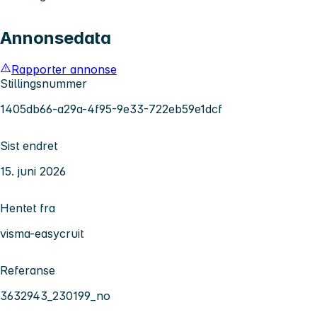
Annonsedata
Rapporter annonse
Stillingsnummer
1405db66-a29a-4f95-9e33-722eb59e1dcf
Sist endret
15. juni 2026
Hentet fra
visma-easycruit
Referanse
3632943_230199_no