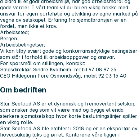
å bidra til et godt arbeidsmiljø, har god arbeidsmoral og
gode verdier. I vårt team vil du bli en viktig brikke med
ansvar for egen portefølje og utvikling av egne marked på
vegne av selskapet. Erfaring fra sjømatbransjen er en
fordel, men ikke et krav.
Arbeidssted;
Bergen.
Arbeidsbetingelser;
Vi kan tilby svært gode og konkurransedyktige betingelser
som står i forhold til arbeidsoppgaver og ansvar.
For spørsmål om stillingen, kontakt:
Salgsdirektør Sindre Kvalheim, mobil 97 08 97 25
CEO Hildegunn Fure Osmundsvåg, mobil 92 03 15 40
Om bedriften
Star Seafood AS er et dynamisk og fremoverlent selskap
som ønsker deg som vil være med og bygge et enda
sterkere sjømatselskap hvor korte beslutningslinjer spiller
en viktig rolle.
Star Seafood AS ble etablert i 2018 og er en eksportør av
hovedsakelig laks og ørret. Kontorene våre ligger i