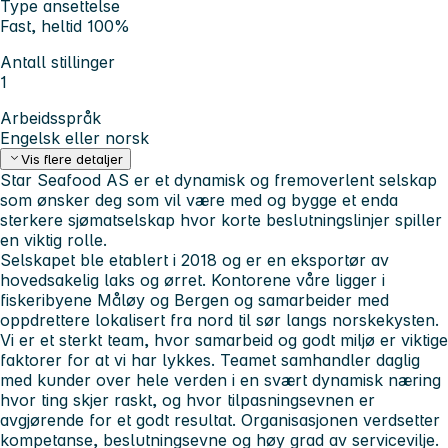
Type ansettelse
Fast, heltid 100%
Antall stillinger
1
Arbeidsspråk
Engelsk eller norsk
Vis flere detaljer
Star Seafood AS er et dynamisk og fremoverlent selskap
som ønsker deg som vil være med og bygge et enda
sterkere sjømatselskap hvor korte beslutningslinjer spiller
en viktig rolle.
Selskapet ble etablert i 2018 og er en eksportør av
hovedsakelig laks og ørret. Kontorene våre ligger i
fiskeribyene Måløy og Bergen og samarbeider med
oppdrettere lokalisert fra nord til sør langs norskekysten.
Vi er et sterkt team, hvor samarbeid og godt miljø er viktige
faktorer for at vi har lykkes. Teamet samhandler daglig
med kunder over hele verden i en svært dynamisk næring
hvor ting skjer raskt, og hvor tilpasningsevnen er
avgjørende for et godt resultat. Organisasjonen verdsetter
kompetanse, beslutningsevne og høy grad av servicevilje.