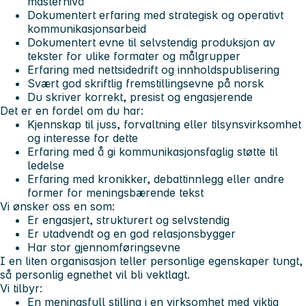
masternivå
Dokumentert erfaring med strategisk og operativt
kommunikasjonsarbeid
Dokumentert evne til selvstendig produksjon av
tekster for ulike formater og målgrupper
Erfaring med nettsidedrift og innholdspublisering
Svært god skriftlig fremstillingsevne på norsk
Du skriver korrekt, presist og engasjerende
Det er en fordel om du har:
Kjennskap til juss, forvaltning eller tilsynsvirksomhet
og interesse for dette
Erfaring med å gi kommunikasjonsfaglig støtte til
ledelse
Erfaring med kronikker, debattinnlegg eller andre
former for meningsbærende tekst
Vi ønsker oss en som:
Er engasjert, strukturert og selvstendig
Er utadvendt og en god relasjonsbygger
Har stor gjennomføringsevne
I en liten organisasjon teller personlige egenskaper tungt,
så personlig egnethet vil bli vektlagt.
Vi tilbyr:
En meningsfull stilling i en virksomhet med viktig