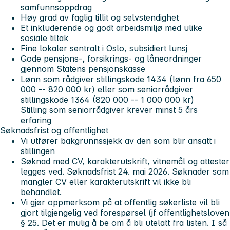
samfunnsoppdrag
Høy grad av faglig tillit og selvstendighet
Et inkluderende og godt arbeidsmiljø med ulike
sosiale tiltak
Fine lokaler sentralt i Oslo, subsidiert lunsj
Gode pensjons-, forsikrings- og låneordninger
gjennom Statens pensjonskasse
Lønn som rådgiver stillingskode 1434 (lønn fra 650
000 -- 820 000 kr) eller som seniorrådgiver
stillingskode 1364 (820 000 -- 1 000 000 kr)
Stilling som seniorrådgiver krever minst 5 års
erfaring
Søknadsfrist og offentlighet
Vi utfører bakgrunnssjekk av den som blir ansatt i
stillingen
Søknad med CV, karakterutskrift, vitnemål og attester
legges ved. Søknadsfrist
24. mai 2026
. Søknader som
mangler CV eller karakterutskrift vil ikke bli
behandlet.
Vi gjør oppmerksom på at offentlig søkerliste vil bli
gjort tilgjengelig ved forespørsel (jf offentlighetsloven
§ 25. Det er mulig å be om å bli utelatt fra listen. I så