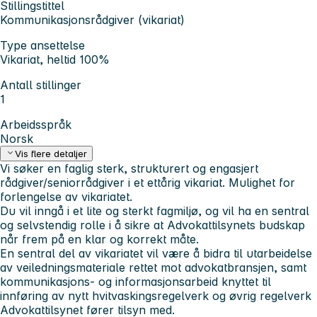
Stillingstittel
Kommunikasjonsrådgiver (vikariat)
Type ansettelse
Vikariat, heltid 100%
Antall stillinger
1
Arbeidsspråk
Norsk
Vis flere detaljer
Vi søker en faglig sterk, strukturert og engasjert
rådgiver/seniorrådgiver i et ettårig vikariat. Mulighet for
forlengelse av vikariatet.
Du vil inngå i et lite og sterkt fagmiljø, og vil ha en sentral
og selvstendig rolle i å sikre at Advokattilsynets budskap
når frem på en klar og korrekt måte.
En sentral del av vikariatet vil være å bidra til utarbeidelse
av veiledningsmateriale rettet mot advokatbransjen, samt
kommunikasjons- og informasjonsarbeid knyttet til
innføring av nytt hvitvaskingsregelverk og øvrig regelverk
Advokattilsynet fører tilsyn med.