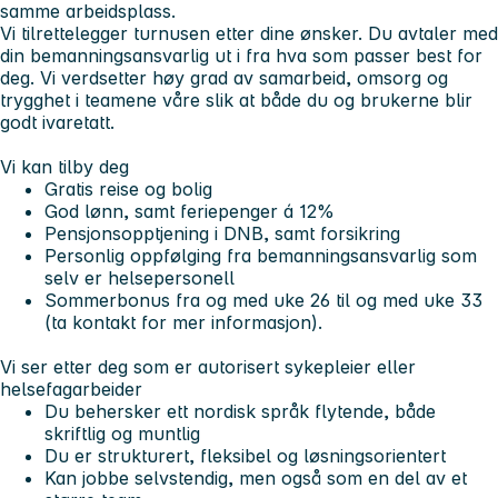
samme arbeidsplass.
Vi tilrettelegger turnusen etter dine ønsker. Du avtaler med
din bemanningsansvarlig ut i fra hva som passer best for
deg. Vi verdsetter høy grad av samarbeid, omsorg og
trygghet i teamene våre slik at både du og brukerne blir
godt ivaretatt.
Vi kan tilby deg
Gratis reise og bolig
God lønn, samt feriepenger á 12%
Pensjonsopptjening i DNB, samt forsikring
Personlig oppfølging fra bemanningsansvarlig som
selv er helsepersonell
Sommerbonus fra og med uke 26 til og med uke 33
(ta kontakt for mer informasjon).
Vi ser etter deg som er autorisert sykepleier eller
helsefagarbeider
Du behersker ett nordisk språk flytende, både
skriftlig og muntlig
Du er strukturert, fleksibel og løsningsorientert
Kan jobbe selvstendig, men også som en del av et