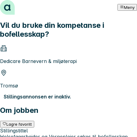
Hopp til innhold
Meny
Vil du bruke din kompetanse i
bofellesskap?
Dedicare Barnevern & miljøterapi
Tromsø
Stillingsannonsen er inaktiv.
Om jobben
Lagre favoritt
Stillingstittel
Helsefagarbeider og Vernepleier søkes til bofellesskap