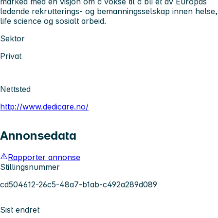
marked med en visjon om å vokse til å bli et av Europas
ledende rekrutterings- og bemanningsselskap innen helse,
life science og sosialt arbeid.
Sektor
Privat
Nettsted
http://www.dedicare.no/
Annonsedata
Rapporter annonse
Stillingsnummer
cd504612-26c5-48a7-b1ab-c492a289d089
Sist endret