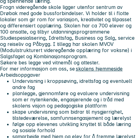
og spennende læring.
Frogn videregående skole ligger utenfor sentrum av
Drøbak med gode bussforbindelser. Vi holder til i flotte
lokaler som gir rom for variasjon, kreativitet og tilpasset
og differensiert opplæring. Skolen har ca 700 elever og
100 ansatte, og tilbyr utdanningsprogrammene
Studiespesialisering, Idrettsfag, Business og Salg, service
og reiseliv og Påbygg. I tillegg har skolen MVOV
(Modulstrukturert videregående opplæring for voksne) i
Salgsfaget og Kombinasjonsprogram.
Søkere bes legge ved vitnemål og attester.
For mer informasjon om oss, se
skolens hjemmeside
Arbeidsoppgaver
Undervisning i kroppsøving, idrettsfag og eventuelt
andre fag
planlegge, gjennomføre og evaluere undervisning
som er nytenkende, engasjerende og i tråd med
skolens visjon og pedagogiske plattform
skape undervisning som bidrar til nysgjerrighet,
tilstedeværelse, samfunnsengasjement og lærelyst
følge opp elevenes utvikling knyttet til både læring
og sosiale forhold
samarbeide med hjem og elev for å fremme lærelyst