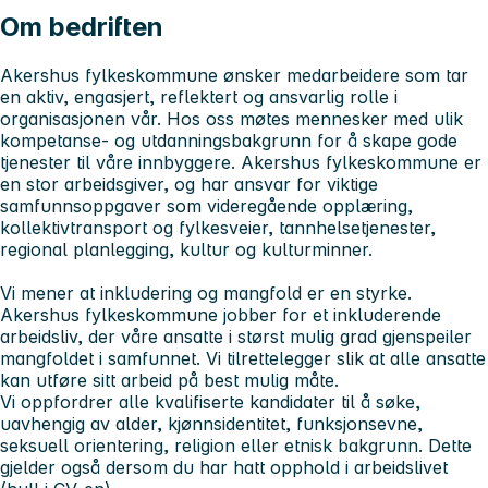
Om bedriften
Akershus fylkeskommune ønsker medarbeidere som tar
en aktiv, engasjert, reflektert og ansvarlig rolle i
organisasjonen vår. Hos oss møtes mennesker med ulik
kompetanse- og utdanningsbakgrunn for å skape gode
tjenester til våre innbyggere. Akershus fylkeskommune er
en stor arbeidsgiver, og har ansvar for viktige
samfunnsoppgaver som videregående opplæring,
kollektivtransport og fylkesveier, tannhelsetjenester,
regional planlegging, kultur og kulturminner.
Vi mener at inkludering og mangfold er en styrke.
Akershus fylkeskommune jobber for et inkluderende
arbeidsliv, der våre ansatte i størst mulig grad gjenspeiler
mangfoldet i samfunnet. Vi tilrettelegger slik at alle ansatte
kan utføre sitt arbeid på best mulig måte.
Vi oppfordrer alle kvalifiserte kandidater til å søke,
uavhengig av alder, kjønnsidentitet, funksjonsevne,
seksuell orientering, religion eller etnisk bakgrunn. Dette
gjelder også dersom du har hatt opphold i arbeidslivet