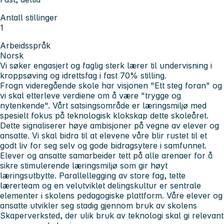
Antall stillinger
1
Arbeidsspråk
Norsk
Vi søker engasjert og faglig sterk lærer til undervisning i
kroppsøving og idrettsfag i fast 70% stilling.
Frogn videregående skole har visjonen "Ett steg foran" og
vi skal etterleve verdiene om å være "trygge og
nytenkende". Vårt satsingsområde er læringsmiljø med
spesielt fokus på teknologisk klokskap dette skoleåret.
Dette signaliserer høye ambisjoner på vegne av elever og
ansatte. Vi skal bidra til at elevene våre blir rustet til et
godt liv for seg selv og gode bidragsytere i samfunnet.
Elever og ansatte samarbeider tett på alle arenaer for å
sikre stimulerende læringsmiljø som gir høyt
læringsutbytte. Parallellegging av store fag, tette
lærerteam og en velutviklet delingskultur er sentrale
elementer i skolens pedagogiske plattform. Våre elever og
ansatte utvikler seg stadig gjennom bruk av skolens
Skaperverksted, der ulik bruk av teknologi skal gi relevant