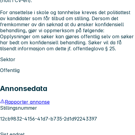
(hull i CV-en).
For ansettelse i skole og tannhelse kreves det politiattest
av kandidater som får tilbud om stilling. Dersom det
fremkommer av din søknad at du ønsker konfidensiell
behandling, gjør vi oppmerksom på følgende:
Opplysninger om søker kan gjøres offentlig selv om søker
har bedt om konfidensiell behandling. Søker vil da få
tilsendt informasjon om dette jf. offentleglova § 25.
Sektor
Offentlig
Annonsedata
Rapporter annonse
Stillingsnummer
12cb9832-4156-41d7-b735-2d1d92243397
Sist endret