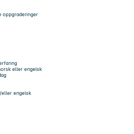
e oppgraderinger
erfaring
 norsk eller engelsk
dag
/eller engelsk