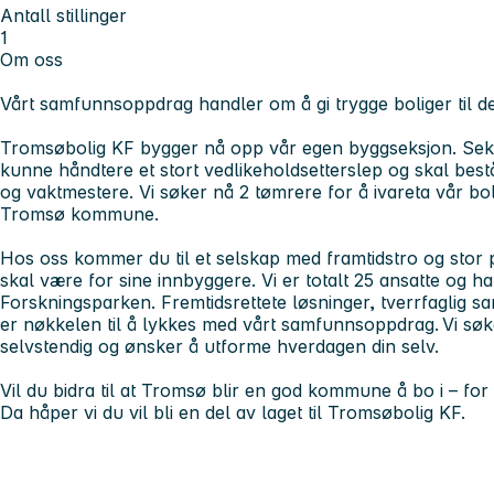
Antall stillinger
1
Om oss
Vårt samfunnsoppdrag handler om å gi trygge boliger til d
Tromsøbolig KF bygger nå opp vår egen byggseksjon. Seks
kunne håndtere et stort vedlikeholdsetterslep og skal bes
og vaktmestere. Vi søker nå 2 tømrere for å ivareta vår bol
Tromsø kommune.
Hos oss kommer du til et selskap med framtidstro og stor
skal være for sine innbyggere. Vi er totalt 25 ansatte og ha
Forskningsparken. Fremtidsrettete løsninger, tverrfaglig s
er nøkkelen til å lykkes med vårt samfunnsoppdrag. Vi sø
selvstendig og ønsker å utforme hverdagen din selv.
Vil du bidra til at Tromsø blir en god kommune å bo i – for
Da håper vi du vil bli en del av laget til Tromsøbolig KF.