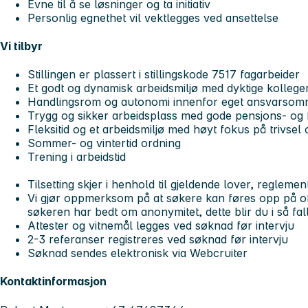
Evne til å se løsninger og ta initiativ
Personlig egnethet vil vektlegges ved ansettelse
Vi tilbyr
Stillingen er plassert i stillingskode 7517 fagarbeider
Et godt og dynamisk arbeidsmiljø med dyktige kollege
Handlingsrom og autonomi innenfor eget ansvarsom
Trygg og sikker arbeidsplass med gode pensjons- og 
Fleksitid og et arbeidsmiljø med høyt fokus på trivsel 
Sommer- og vintertid ordning
Trening i arbeidstid
Tilsetting skjer i henhold til gjeldende lover, reglemen
Vi gjør oppmerksom på at søkere kan føres opp på off
søkeren har bedt om anonymitet, dette blir du i så fal
Attester og vitnemål legges ved søknad før intervju
2-3 referanser registreres ved søknad før intervju
Søknad sendes elektronisk via Webcruiter
Kontaktinformasjon