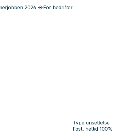
erjobben
2026
☀️
For bedrifter
Type ansettelse
Fast, heltid 100%