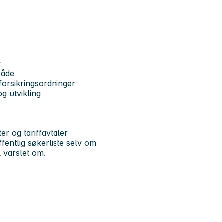
r
råde
forsikringsordninger
og utvikling
ter og tariffavtaler
entlig søkerliste selv om
l varslet om.