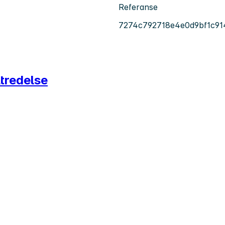
Referanse
7274c792718e4e0d9bf1c91
ltredelse