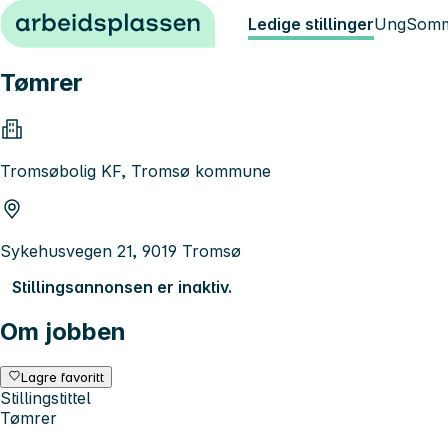
Hopp til innhold
Ledige stillinger
Ung
Somm
Tømrer
Tromsøbolig KF, Tromsø kommune
Sykehusvegen 21, 9019 Tromsø
Stillingsannonsen er inaktiv.
Om jobben
Lagre favoritt
Stillingstittel
Tømrer