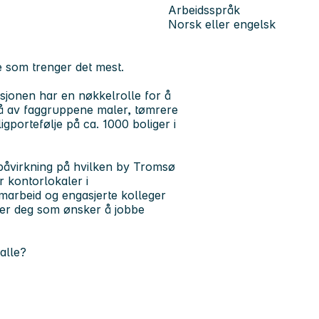
Arbeidsspråk
Norsk eller engelsk
e som trenger det mest.
jonen har en nøkkelrolle for å
tå av faggruppene maler, tømrere
igportefølje på ca. 1000 boliger i
 påvirkning på hvilken by Tromsø
r kontorlokaler i
amarbeid og engasjerte kolleger
ker deg som ønsker å jobbe
 alle?