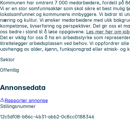
Kommunen har omtrent 7 000 medarbeidere, fordelt på 86
Vi er en stor samfunnsaktør som skal sikre et best mulig tje
lokalsamfunnet og kommunens innbyggere. Vi bidrar til utvi
næring og kultur. Vi ønsker medarbeidere med ulik bakgru
kompetanse, livserfaring og perspektiver. Det gir oss et ma
oss bedre i stand til å løse oppgavene.
Les mer her om jo
Det er viktig for oss å ha en arbeidsstyrke som represente
tilrettelegger arbeidsplassen ved behov. Vi oppfordrer alle s
uavhengig av alder, kjønn, funksjonsgrad eller etnisk- og 
Sektor
Offentlig
Annonsedata
Rapporter annonse
Stillingsnummer
12c5df08-b86c-4b31-abb2-0c8cc0188346